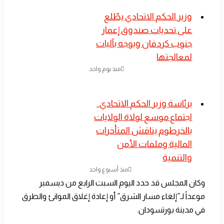
​وزير الحكم الاتحادي يطّلع
على تحديات صندوق إعمار
جنوب كردفان ويوجه بآليات
لمعالجتها
منذ يوم واحد
​برئاسة وزير الحكم الاتحادي..
اجتماع موسع لولاة الولايات
بالخرطوم يناقش المتأخرات
المالية وملفات الأمن
والتنمية
منذ أسبوع واحد
وكان المجلس قد حدد اليوم السبت الرابع من ديسمبر
موعداً لـ”إلغاء مسار الشرق” أو إعادة إغلاق الموانئ والطرق
في مدينة بورتسودان.