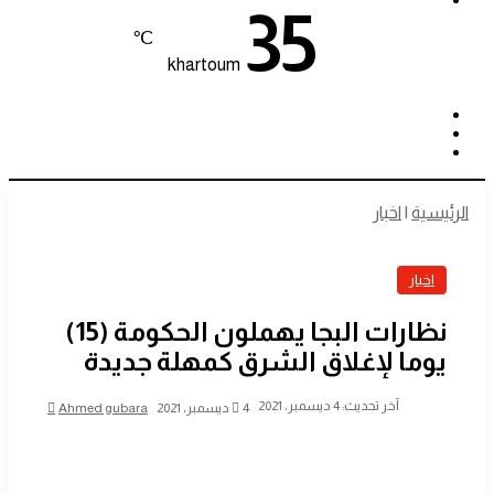
35
℃
khartoum
تسجيل
الوضع
الدخول
بحث
المظلم
عن
الرئيسية
|
اخبار
اخبار
نظارات البجا يهملون الحكومة (15)
يوما لإغلاق الشرق كمهلة جديدة
أرسل
آخر تحديث: 4 ديسمبر، 2021
4 ديسمبر، 2021
Ahmed gubara
بريدا
إلكترونيا