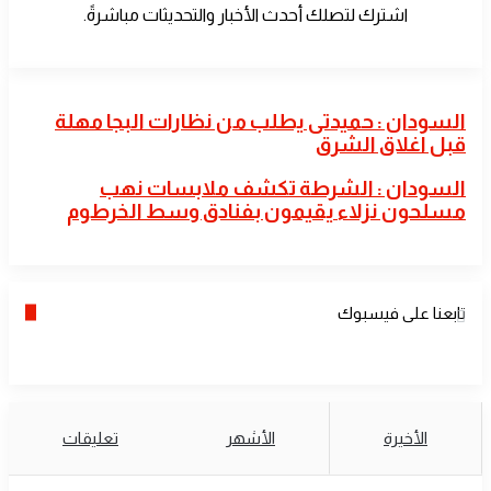
اشترك لتصلك أحدث الأخبار والتحديثات مباشرةً.
السودان
السودان : حميدتى يطلب من نظارات البجا مهلة
:
قبل اغلاق الشرق
حميدتى
يطلب
السودان
السودان : الشرطة تكشف ملابسات نهب
من
:
مسلحون نزلاء يقيمون بفنادق وسط الخرطوم
نظارات
الشرطة
البجا
تكشف
مهلة
ملابسات
قبل
نهب
اغلاق
مسلحون
الشرق
تابعنا على فيسبوك
نزلاء
يقيمون
بفنادق
وسط
الخرطوم
الأخيرة
الأشهر
تعليقات