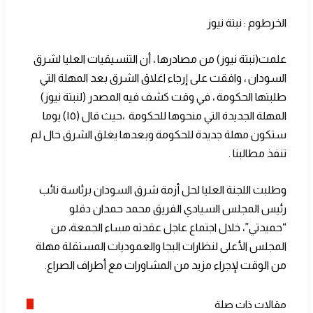
الخرطوم : نبتة نيوز
علمت(نبتة نيوز) من مصادرها ، أن التنسيقيات العليا لشرق
السودان ، وا
فقت على إرجاء اغلاق الشرق بعد المهلة التي
طلبتها الحكومة ، في وقت كشف فيه المصدر (لنبتة نيوز)
المهلة الجديدة التي منحوها للحكومة ،حيث قال (١٥) يوما
ستكون مهلة جديدة للحكومة وبعدها يغلق الشرق حال لم
تنفذ مطالبنا .
وطلبت اللجنة العليا لحل أزمة شرق السودان برئاسة نائب
رئيس المجلس السيادي الفريق محمد حمدان دقلو
“حميدتي”، خلال اجتماع عاجل عقدته مساء الجمعة، من
المجلس الأعلى لنظارات البجا والعموديات المستقلة مهلة
من الوقت لإجراء مزيد من المشاورات مع أطراف الصراع.
مقالات ذات صلة