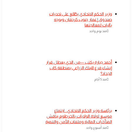
​وزير الحكم الاتحادي يطّلع على تحديات
صندوق إعمار جنوب كردفان ويوجه
بآليات لمعالجتها
منذ يوم واحد
أحمد جبارة يكتب ٠٠٠من الذي يعطل قرار
إنشاء فرع للبنك الزراعي بمنطقة كاب
الجداد؟
منذ 5 أيام
​برئاسة وزير الحكم الاتحادي.. اجتماع
موسع لولاة الولايات بالخرطوم يناقش
المتأخرات المالية وملفات الأمن والتنمية
منذ أسبوع واحد