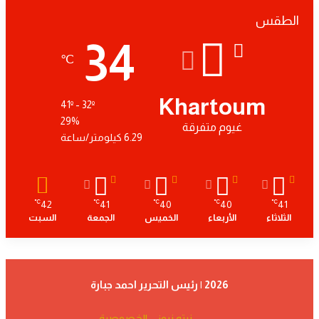
الطقس
34
℃
Khartoum
41º - 32º
29%
غيوم متفرقة
6.29 كيلومتر/ساعة
42
41
40
40
41
℃
℃
℃
℃
℃
الثلاثاء
الأربعاء
الخميس
الجمعة
السبت
2026 | رئيس التحرير احمد جبارة
نبته نيوز
الخصوصية