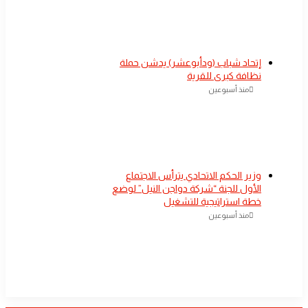
إتحاد شباب (ودأبوعشر) يدشن حملة
نظافة كبرى للقرية
منذ أسبوعين
وزير الحكم الاتحادي يترأس الاجتماع
الأول للجنة “شركة دواجن النيل” لوضع
خطة استراتيجية للتشغيل
منذ أسبوعين