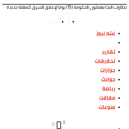
نظارات البجا يهملون الحكومة (15) يوما لإغلاق الشرق كمهلة جديدة
المقال
المقال
السابق
التالي
نبته نيوز
اخبار
تقارير
تحقيقات
حوارات
حوادث
رياضة
مقالات
منوعات