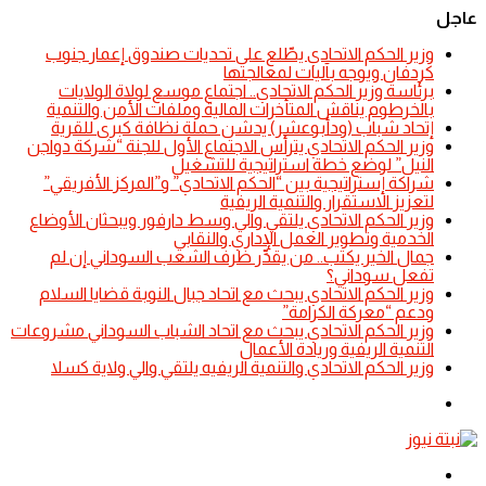
عاجل
​وزير الحكم الاتحادي يطّلع على تحديات صندوق إعمار جنوب
كردفان ويوجه بآليات لمعالجتها
​برئاسة وزير الحكم الاتحادي.. اجتماع موسع لولاة الولايات
بالخرطوم يناقش المتأخرات المالية وملفات الأمن والتنمية
إتحاد شباب (ودأبوعشر) يدشن حملة نظافة كبرى للقرية
وزير الحكم الاتحادي يترأس الاجتماع الأول للجنة “شركة دواجن
النيل” لوضع خطة استراتيجية للتشغيل
شراكة إستراتيجية بين “الحكم الاتحادي” و”المركز الأفريقي”
لتعزيز الاستقرار والتنمية الريفية
​وزير الحكم الاتحادي يلتقي والي وسط دارفور ويبحثان الأوضاع
الخدمية وتطوير العمل الإداري والنقابي
جمال الخير يكتب.. من يقدِّر ظرف الشعب السوداني إن لم
تفعل سوداني؟
​وزير الحكم الاتحادي يبحث مع اتحاد جبال النوبة قضايا السلام
ودعم “معركة الكرامة”
​وزير الحكم الاتحادي يبحث مع اتحاد الشباب السوداني مشروعات
التنمية الريفية وريادة الأعمال
​وزير الحكم الاتحادي والتنمية الريفيه يلتقي والي ولاية كسلا
الوضع
المظلم
القائمة