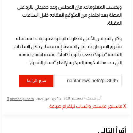
وبحسب المعلومات، فإن المجلس وعد حميدتي بالرد على
المهلة بعد اجتماع من المتوقع انعقاده خلال الساعات
المقبلة.
وكان المجلس الأعلى لنظارات البجا والعموديات المستقلة
بشرق السودان قد قال الجمعة، إنه سيعلن خلال الساعات
القادمة “جدولاً تصعيدياً ثورياً كاملاً”، عشية انتهاء المهلة
التي حددها للحكومة المركزية لإلغاء “مسار الشرق”.
نسخ الرابط
أرسل
آخر تحديث: 4 ديسمبر، 2021
4 ديسمبر، 2021
Ahmed gubara
بريدا
‫X
ماسنجر
ماسنجر
واتساب
تيلقرام
طباعة
إلكترو
أقرأ التالي