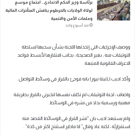
​برئاسة وزير الحكم الاتحادي.. اجتماع موسع
لولاة الولايات بالخرطوم يناقش المتأخرات المالية
وملفات الأمن والتنمية
منذ أسبوع واحد
ووصف الإجراءات التي إتخذتها اللجنة بشأن سحبها لسلطة
التوثيقات منه ، بغير الصحيحة ، بجانب افتقارها لأبسط قواعد
الاعراف القانونية المتبعة.
وأكد اديب لـ(نبتة نيوز) بانه فوجئ بالقرار في وسائط التواصل .
واضاف ، لجنة التوثيقات لم تكلف نفسها لتخبرني بالقرار بطريقة
مهنية ورسمية بدلا من نشره في الوسائط .
ولم يستبعد اديب بان “نشر القرار في الوسائط القصد منه
استفزازئه ، لكنه عاد وقال” انا ماداير استنتج اكثر من كدة” .