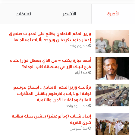
الأخيرة
الأشهر
تعليقات
​وزير الحكم الاتحادي يطّلع على تحديات صندوق
إعمار جنوب كردفان ويوجه بآليات لمعالجتها
منذ يوم واحد
أحمد جبارة يكتب ٠٠٠من الذي يعطل قرار إنشاء
فرع للبنك الزراعي بمنطقة كاب الجداد؟
منذ 5 أيام
​برئاسة وزير الحكم الاتحادي.. اجتماع موسع
لولاة الولايات بالخرطوم يناقش المتأخرات
المالية وملفات الأمن والتنمية
منذ أسبوع واحد
إتحاد شباب (ودأبوعشر) يدشن حملة نظافة
كبرى للقرية
منذ أسبوعين