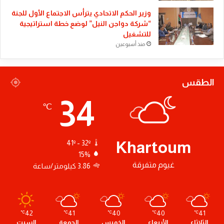
وزير الحكم الاتحادي يترأس الاجتماع الأول للجنة
“شركة دواجن النيل” لوضع خطة استراتيجية
للتشغيل
منذ أسبوعين
الطقس
34
℃
Khartoum
41º - 32º
15%
غيوم متفرقة
3.86 كيلومتر/ساعة
42
41
40
40
41
℃
℃
℃
℃
℃
الثلاثاء
الأربعاء
الخميس
الجمعة
السبت