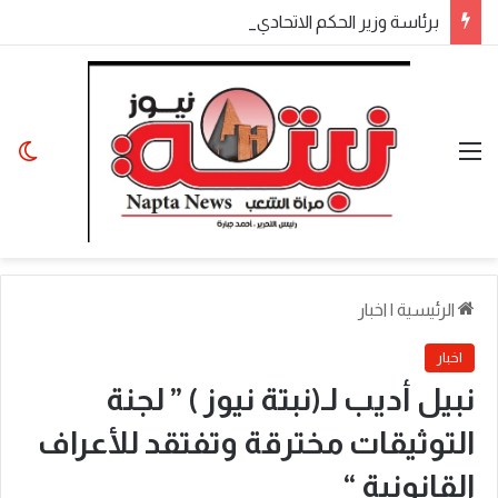
​برئاسة وزير الحكم الاتحادي.. اجتماع موسع لولاة الولايات بالخرطوم يناقش المتأخرات المالية وملفات الأمن والتنمية
القائمة
الو
الرئيسية
|
اخبار
اخبار
نبيل أديب لـ(نبتة نيوز ) ” لجنة
التوثيقات مخترقة وتفتقد للأعراف
القانونية “