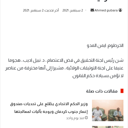
أرسل
Ahmed gubara
2 سبتمبر، 2021
آخر تحديث: 2 سبتمبر، 2021
بريدا
إلكترونيا
الخرطوم: ايمن المدو
شن رئيس لجنة التحقيق في فض الاعتصام ، د. نبيل اديب ، هجوما
عنيفا على لجنة التوثيقات الولائية ، مشيرا إلى أنها مخترقة من عناصر
لا تؤمن بسيادة حكم القانون.
مقالات ذات صلة
​وزير الحكم الاتحادي يطّلع على تحديات صندوق
إعمار جنوب كردفان ويوجه بآليات لمعالجتها
منذ يوم واحد