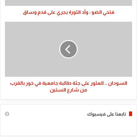
وساق
فتحي الضو : وأد الثورة يجري على قدم وساق
السودان
..
العثور
على
جثة
طالبة
جامعية
في
خور
بالقرب
السودان .. العثور على جثة طالبة جامعية في خور بالقرب
من
من شارع الستين
شارع
الستين
تابعنا على فيسبوك