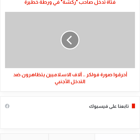
فتاة تدخل صاحب "ركشة" في ورطة خطيرة
أحرقوا
صورة
فولكر
..
آلاف
الاسلاميين
يتظاهرون
ضد
التدخل
الأجنبي
أحرقوا صورة فولكر .. آلاف الاسلاميين يتظاهرون ضد
التدخل الأجنبي
تابعنا على فيسبوك