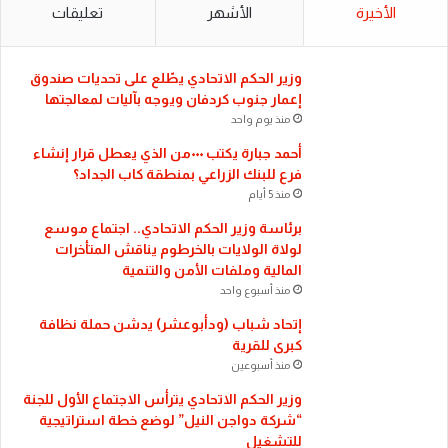
الأخيرة
الأشهر
تعليقات
​وزير الحكم الاتحادي يطّلع على تحديات صندوق
إعمار جنوب كردفان ويوجه بآليات لمعالجتها
منذ يوم واحد
أحمد جبارة يكتب ٠٠٠من الذي يعطل قرار إنشاء
فرع للبنك الزراعي بمنطقة كاب الجداد؟
منذ 5 أيام
​برئاسة وزير الحكم الاتحادي.. اجتماع موسع
لولاة الولايات بالخرطوم يناقش المتأخرات
المالية وملفات الأمن والتنمية
منذ أسبوع واحد
إتحاد شباب (ودأبوعشر) يدشن حملة نظافة
كبرى للقرية
منذ أسبوعين
وزير الحكم الاتحادي يترأس الاجتماع الأول للجنة
“شركة دواجن النيل” لوضع خطة استراتيجية
للتشغيل