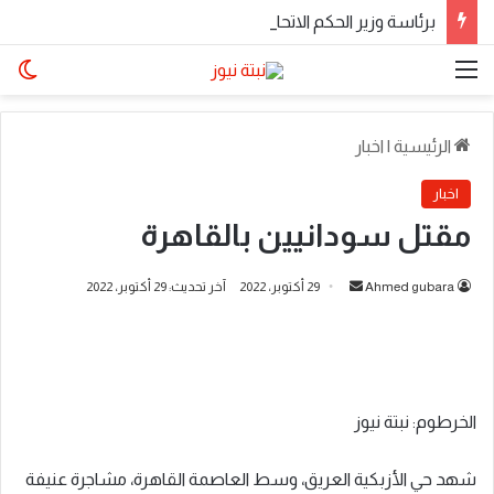
​برئاسة وزير الحكم الاتحادي.. اجتماع موسع لولاة الولايات بالخرطوم يناقش المتأخرات المالية وملفات الأمن والتنمية
القائمة
الو
الرئيسية
|
اخبار
اخبار
مقتل سودانيين بالقاهرة
أرسل
Ahmed gubara
29 أكتوبر، 2022
آخر تحديث: 29 أكتوبر، 2022
بريدا
إلكترونيا
الخرطوم: نبتة نيوز
شهد حي الأزبكية العريق، وسط العاصمة القاهرة، مشاجرة عنيفة