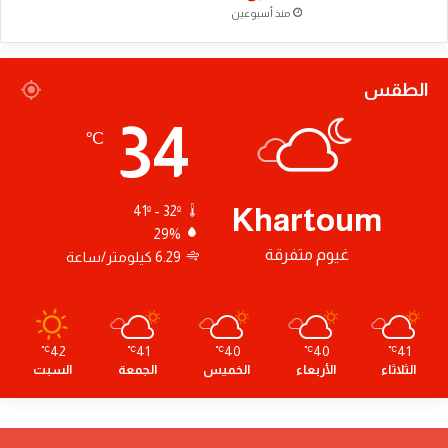
منذ أسبوعين
الطقس
34
℃
Khartoum
41º - 32º
29%
غيوم متفرقة
6.29 كيلومتر/ساعة
42
41
40
40
41
℃
℃
℃
℃
℃
الثلاثاء
الأربعاء
الخميس
الجمعة
السبت