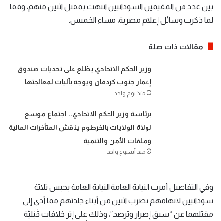
بين عدد من المقيمين السودانيين انتهت بمقتل اثنين منهم، وفقا
لما ذكرت وسائل إعلام مصرية، مساء الخميس.
مقالات ذات صلة
​وزير الحكم الاتحادي يطّلع على تحديات صندوق
إعمار جنوب كردفان ويوجه بآليات لمعالجتها
منذ يوم واحد
​برئاسة وزير الحكم الاتحادي.. اجتماع موسع
لولاة الولايات بالخرطوم يناقش المتأخرات المالية
وملفات الأمن والتنمية
منذ أسبوع واحد
وفي التفاصيل أمرت النيابة العامة النيابة العامة بحبس ثلاثة
سودانيين لاتهامهم بضرب اثنين من أبناء جلدتهم مما أدى إلى
مقتلهما عن “سبق إصرار وترصد”، وذلك على إثر خلافات قَبَليَّة