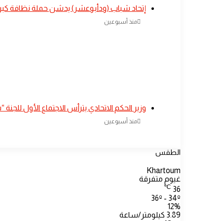
إتحاد شباب (ودأبوعشر) يدشن حملة نظافة كبرى
منذ أسبوعين
وزير الحكم الاتحادي يترأس الاجتماع الأول للجن
منذ أسبوعين
الطقس
Khartoum
غيوم متفرقة
℃
36
36º - 34º
12%
3.89 كيلومتر/ساعة