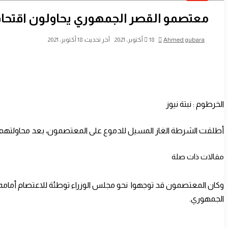
معتصمو القصر الجمهوري يحاولون اقتحام
أرسل
Ahmed gubara
18 أكتوبر، 2021
آخر تحديث: 18 أكتوبر، 2021
بريدا
إلكترونيا
الخرطوم : نبتة نيوز
أطلقت الشرطة الغاز المسيل للدموع على المعتصمون، بعد محاولتهم ا
مقالات ذات صلة
وكان المعتصمون قد توجهوا نحو مجلس الوزراء توطئة للاعتصام أمامه م
إتحاد شباب (ودأبوعشر) يدشن حملة نظافة كبرى للقرية
الجمهوري.