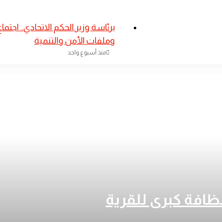
طة استراتيجية
​برئاسة وزير الحكم الاتحادي.. اجت
وملفات الأمن والتنمية
منذ أسبوع واحد
لتنمية الريفية
ير العمل الإداري
ظافة كبرى للقرية