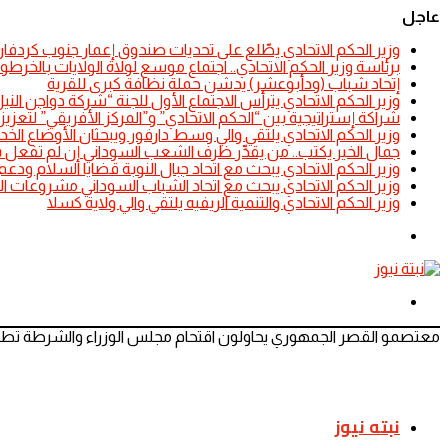
عاجل
​وزير الحكم الاتحادي يطّلع على تحديات صندوق إعمار جنوب كردفان
​برئاسة وزير الحكم الاتحادي.. اجتماع موسع لولاة الولايات بالخرط
إتحاد شباب (ودأبوعشر) يدشن حملة نظافة كبرى للقرية
وزير الحكم الاتحادي يترأس الاجتماع الأول للجنة “شركة دواجن ا
شراكة إستراتيجية بين “الحكم الاتحادي” و”المركز الأفريقي” لتعزيز ا
​وزير الحكم الاتحادي يلتقي والي وسط دارفور ويبحثان الأوضاع الخد
جمال الخير يكتب.. من يقدِّر ظرف الشعب السوداني إن لم تفعل 
​وزير الحكم الاتحادي يبحث مع اتحاد جبال النوبة قضايا السلام ودعم
​وزير الحكم الاتحادي يبحث مع اتحاد الشباب السوداني مشروعات التن
​وزير الحكم الاتحادي والتنمية الريفيه يلتقي والي ولاية كسلا
الوضع
المظلم
القائمة
معتصمو القصر الجمهوري يحاولون اقتحام مجلس الوزراء والشرطة تطلق
نبته نيوز