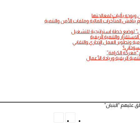
 ويوجه بآليات لمعالجتها
وم يناقش المتأخرات المالية وملفات الأمن والتنمية
لنيل” لوضع خطة استراتيجية للتشغيل
لاستقرار والتنمية الريفية
مية وتطوير العمل الإداري والنقابي
سوداني؟
 “معركة الكرامة”
مية الريفية وريادة الأعمال
 عليهم “البنبان”
المقال
المقال
السابق
التالي