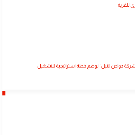
 للقرية
ة “شركة دواجن النيل” لوضع خطة استراتيجية للتشغيل