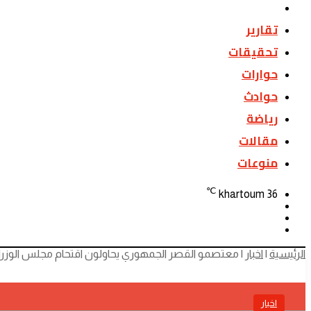
اخبار
تقارير
تحقيقات
حوارات
حوادث
رياضة
مقالات
منوعات
℃
khartoum
36
تسجيل
الوضع
الدخول
بحث
المظلم
عن
الرئيسية
|
اخبار
|
معتصمو القصر الجمهوري يحاولون اقتحام مجلس الوزراء
اخبار