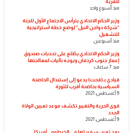
للقرية
منذ أسبوع واحد
وزير الحكم الاتحادي يترأس الاجتماع الأول للجنة
“شركة دواجن النيل” لوضع خطة استراتيجية
للتشغيل
منذ أسبوعين
​وزير الحكم الاتحادي يطّلع على تحديات صندوق
إعمار جنوب كردفان ويوجه بآليات لمعالجتها
منذ 7 ساعات
قيادي بـ(قحت) يدعو إلى إستبدال الحاضنة
السياسية بحاضنة أقرب للثورة
9 أغسطس، 2021
قوى الحرية والتغيير تكشف موعد تعيين الولاة
الجدد
9 أغسطس، 2021
بعد تعين سفير لها في الخرطوم.. أمريكا ..