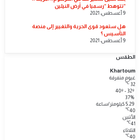
“تتوهط “رسميا في أرض النيلين
9 أغسطس، 2021
هل ستعود قوى الحرية والتغيير إلى منصة
التأسيس ؟
9 أغسطس، 2021
الطقس
Khartoum
غيوم متفرقة
℃
32
40º - 32º
37%
5.29 كيلومتر/ساعة
℃
40
الأثنين
℃
41
الثلاثاء
℃
40