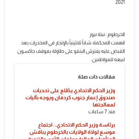
بريدا
2021
إلكترونيا
الخرطوم : نبتة نيوز
اتهمت المحكمة، شاباً ثلاثينياً بالإتجار في المخدرات بعد
القبض عليه يفترش البنقو على طاولة بموقف جاكسون
لبيعه للمواطنين.
مقالات ذات صلة
​وزير الحكم الاتحادي يطّلع على تحديات
صندوق إعمار جنوب كردفان ويوجه بآليات
لمعالجتها
منذ 7 ساعات
​برئاسة وزير الحكم الاتحادي.. اجتماع
موسع لولاة الولايات بالخرطوم يناقش