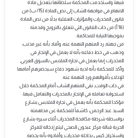
فيها، واستخدمت المحكمة سلطاتها بتعديل مادة
الاتهام في مواجهة الشاب إلى نص المادة (15/ ب) من
قانون المخدرات والمؤثرات العقلية بدلاً من نص المادة
(16 أ) من ذات القانون التي تتعلق بالترويج وقدمته
بموجبها النيابة للمحاكمة.
من جهته, رد المتهم التهمة عنه، وأفاد بأنه غير مذنب،
وذهب في خط دفاعه بأنه لا يعمل في الإتجار في
المخدرات إنما يعمل في تجارة الملابس بالسوق العربي,
وأكد للمحكمة بأنه لديه شهود دفاع سيحضرهم أمامها
للإدلاء بأقوالهم ورد التهمة عنه.
في ذات الوقت, نفى المتهم الشاب أمام المحكمة خلال
استجوابه تعامله في الإتجار بالمخدرات والتعامل فيها،
مؤكدا للمحكمة بأنه يعمل في تجارة الملابس بشارع
السيد عبد الرحمن، كاشفاً للمحكمة عن مداهمته
بواسطة شرطة مكافحة المخدرات أثناء سيره بشارع
الحرية قبالة مركز عبدون الصحي ليتم إدخاله للمركز
واستخراج كيس بداخله مخدرات, وأفادوه بأنه يخصه.