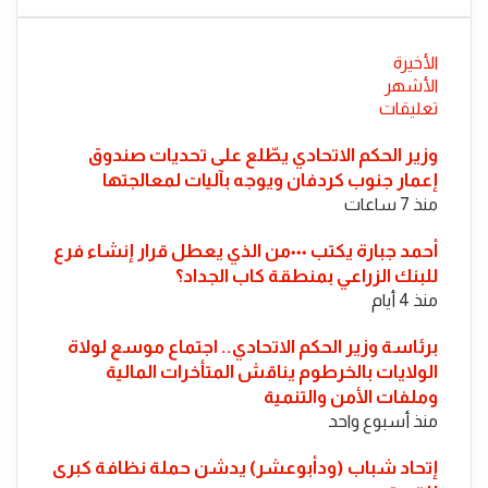
الأخيرة
الأشهر
تعليقات
​وزير الحكم الاتحادي يطّلع على تحديات صندوق
إعمار جنوب كردفان ويوجه بآليات لمعالجتها
منذ 7 ساعات
أحمد جبارة يكتب ٠٠٠من الذي يعطل قرار إنشاء فرع
للبنك الزراعي بمنطقة كاب الجداد؟
منذ 4 أيام
​برئاسة وزير الحكم الاتحادي.. اجتماع موسع لولاة
الولايات بالخرطوم يناقش المتأخرات المالية
وملفات الأمن والتنمية
منذ أسبوع واحد
إتحاد شباب (ودأبوعشر) يدشن حملة نظافة كبرى