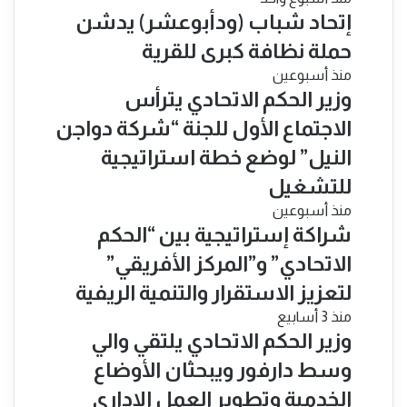
إتحاد شباب (ودأبوعشر) يدشن
حملة نظافة كبرى للقرية
منذ أسبوعين
وزير الحكم الاتحادي يترأس
الاجتماع الأول للجنة “شركة دواجن
النيل” لوضع خطة استراتيجية
للتشغيل
منذ أسبوعين
شراكة إستراتيجية بين “الحكم
الاتحادي” و”المركز الأفريقي”
لتعزيز الاستقرار والتنمية الريفية
منذ 3 أسابيع
​وزير الحكم الاتحادي يلتقي والي
وسط دارفور ويبحثان الأوضاع
الخدمية وتطوير العمل الإداري