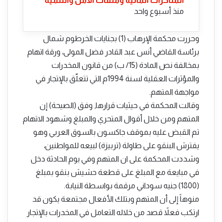
المتأخرات المالية وملفات الأمن والتنمية
منذ أسبوع واحد
وحررت محكمة الإرهاب (1) بجنايات الخرطوم شمال
برئاسة القاضي أنس عبد القادر فضل المولى، ورقة اتهام
بمخالفة نص المادة (15/ ب) من قانون المخدرات
والمؤثرات العقلية لسنة 1994م التي تتعلّق بالإتجار في
مواجهة المتهم.
وقالت المحكمة في حيثيات قرارها, وفق (الصيحة) إن
المتهم ومن خلال أقوال المتحري والمبلغ وشهود الاتهام
تم القبض عليه بموقف جاكسون بالسوق العربي وهو
يفترش البنقو على طاولة (تربيزة) لبيعه للمواطنين،
وشددت المحكمة على ان المتهم وفي يوم الحادثة دخل
في مبايعة مع المبلغ على قطعة حشيش بنقو بمبلغ
(1800) جنيه سوداني مرقمة بواسطة النيابة.
منوهاً إلى أن المتهم وبتلك الأفعال مجتمعة يكون قد
ارتكب فعلاً قصد من خلاله التعامل في المخدرات بالإتجار