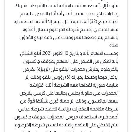
منوهاً إلى أنه بعدها تمت اقتياده لقسم الشرطة وتحريك
إجراءات بلاغ ضده، مشدداً على أنه أثناء القبض عليه تم
ضبط مبلغ (32) ألف جنيه داخل جيبه, إلا أنه عند استفساره
منها للمتحري بقسم شرطة الخرطوم شمال أفادوه
بأنها لم يتم وضعها معروضات على ذمة البلاغ المُدوّن
ضده.
وحسب الاتهام بأنه وبتاريخ 10 اكتوبر 2021, أبلغ الشاكي
بأنه تمكن من القبض على المتهم بموقف جاكسون
بالخرطوم يفترش مخدرات البنقو على (تربيزة) بغرض
الإتجار فيها وضبط بحيازته (6) رؤوس بنقو وذلك إثر
مبايعة صورية نفذتها معه الشرطة أثناء افتراشه
المخدرات على طاولة يجلس بجانبها على كرسي بغرض
بيعها بجاكسون، وذلك إثر حملة كُبرى شَنّتهَا قُوةٌ من
شرطة مكافحة المخدرات برئاسة العقيد شرطة عباس
أحمد خيري، تستهدف مروجي المخدرات بموقف جاكسون،
ليتم القبض على المتهم واقتياده لقسم شرطة الخرطوم