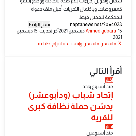
شمال وتدوين إجراءات بلاغ ضده بالحادثة ووضع البنقو
كمعروضات, وباكتمال التحريات أُحيل ملف دعواه
للمحكمة للفصل فيها.
نسخ الرابط
أرسل
15 ديسمبر، 2021
Ahmed gubara
آخر تحديث: 15 ديسمبر،
بريدا
2021
إلكترونيا
‫X
ماسنجر
ماسنجر
واتساب
تيلقرام
طباعة
أقرأ التالي
اخبار
منذ أسبوع واحد
إتحاد شباب (ودأبوعشر)
يدشن حملة نظافة كبرى
للقرية
اخبار
منذ أسبوعين