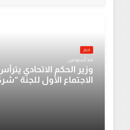
أقرأ التالي
اخبار
منذ أسبوعين
وزير الحكم الاتحادي يترأس
الاجتماع الأول للجنة “شر
دواجن النيل” لوضع خطة
استراتيجية للتشغيل