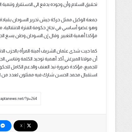
تحقيق السلام وأن وجوده يدفع الى الاستقرار وتنمية ا
جمعة الوكيل ممثل حركة جيش تحرير السودان بقيادة م
وهو عضو أساسي في نجاح حكومة الفترة الانتقالية، مشير
مؤكدا أهمية التغيير. وقال إن السودان وطن يسع الجم
كما حيت شذى عثمان الشريف أمينة المرأة بالحزب الا
أن مولانا الميرغني أكد أهمية توحيد الكلمة وتناسي 
للجميع، مؤكدة ضرورة نبذ العنف والدعم الكامل للحكوم
استقبال محمد الحسن شارك فيه ممثلون لعدد من الك
‫X