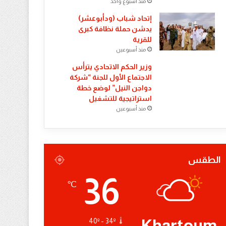
منذ أسبوع واحد
إتحاد شباب (ودأبوعشر)
يدشن حملة نظافة كبرى
للقرية
منذ أسبوعين
وزير الحكم الاتحادي يترأس
الاجتماع الأول للجنة “شركة
دواجن النيل” لوضع خطة
استراتيجية للتشغيل
منذ أسبوعين
الطقس
36
℃
Khartoum
40º - 34º