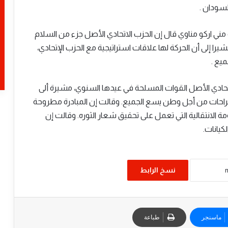
لسودان .
ني اركو مناوي قال إن الحزب الاتحادي الأصل جزء من السلام
​وزير الحكم الاتحادي يبحث مع اتحاد جبال
ا إلى أن الحركة لها علاقات استراتيجية مع الحزب الإتحادي،
النوبة قضايا السلام ودعم “معركة الكرامة”
يع .
تحادي الأصل القوات المسلحة في عيدها السنوي، مشيرة ألى
​وزير الحكم الاتحادي يبحث مع اتحاد الشباب
الجراحات من أجل وطن يسع الجميع. وقالت إن المبادرة مطروحة
السوداني مشروعات التنمية الريفية وريادة
الأعمال
ة الانتقالية التي تعمل على تحقيق شعار الثوره. وقالت إن
يانات.
​وزير الحكم الاتحادي والتنمية الريفيه يلتقي
والي ولاية كسلا
نسخ الرابط
​وزير الحكم الاتحادي يترأس الاجتماع الثالث
للجنة العليا لمشروع “مليون وحدة سكنية
منتجة “
ماسنجر
طباعة