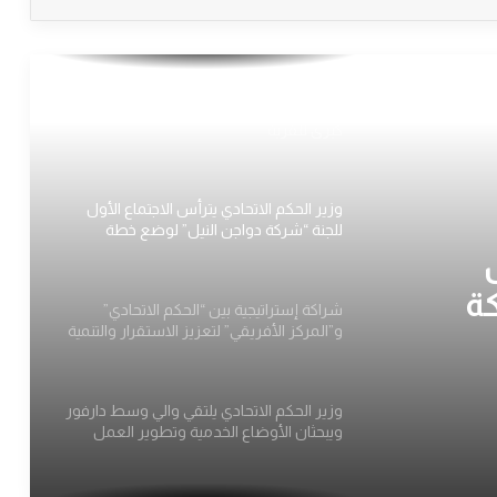
​وزير الحكم الاتحادي يبحث مع والي الشمالية
الأوضاع الأمنية والملفات التنموية وقضايا
النازحين بالولاية
إتحاد شباب (ودأبوعشر) يدشن حملة نظافة
كبرى للقرية
وزير الحكم الاتحادي يترأس الاجتماع الأول
للجنة “شركة دواجن النيل” لوضع خطة
استراتيجية للتشغيل
كة
شراكة إستراتيجية بين “الحكم الاتحادي”
و”المركز الأفريقي” لتعزيز الاستقرار والتنمية
الريفية
​وزير الحكم الاتحادي يلتقي والي وسط دارفور
ويبحثان الأوضاع الخدمية وتطوير العمل
الإداري والنقابي