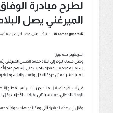
لطرح مبادرة الوفا
الميرغني يصل البلاد
أرسل
Ahmed gubara
14 أغسطس، 2021
آخر تحديث: 14 أغسطس، 2021
بريدا
إلكترونيا
الخرطوم: نبتة نيوز
وصل مساء اليوم إلى البلاد محمد الحسن الميرغني رئي
استقباله عدد من قيادات الحزب على رأسهم عبد الله ا
العزيز عشر ممثل حركة العدل والمساواة السودانية وع
في السياق ذاته ، قال مالك درار نائب رئيس قطاع التن
للوفاق الوطني، حيث سيلتقي بقيادات الأحزاب وكل ال
وقال إن هذه المبادرة تأتي وفق توجيهات مولانا محمد 