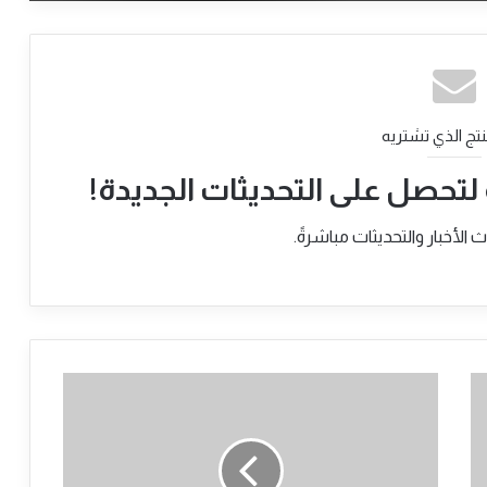
جمال الخير يكتب.. من يقدِّر ظرف الشعب
السوداني إن لم تفعل سوداني؟
​وزير الحكم الاتحادي يبحث مع اتحاد جبال
النوبة قضايا السلام ودعم “معركة الكرامة”
نتج الذي تشتريه
 لتحصل على التحديثات الجديدة!
​وزير الحكم الاتحادي يبحث مع اتحاد الشباب
السوداني مشروعات التنمية الريفية وريادة
لأخبار والتحديثات مباشرةً.
الأعمال
​وزير الحكم الاتحادي والتنمية الريفيه يلتقي
والي ولاية كسلا
شبكة
استثمارات
​وزير الحكم الاتحادي يترأس الاجتماع الثالث
للجنة العليا لمشروع “مليون وحدة سكنية
سرية
منتجة “
لحركة
حماس