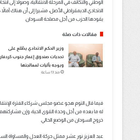
الوطني والتكاتف في المرحلة الانتقالية، وصولا إلى انتخ
الاتحادي الديمقراطي الأصل، مشيرا إلى أن هناك آمالاً 
يقودها الحزب من أجل مصلحة السودان.
مقالات ذات صلة
​وزير الحكم الاتحادي يطّلع على
تحديات صندوق إعمار جنوب كردفان
ويوجه بآليات لمعالجتها
منذ 13 ساعة
فيما قال التوم هجو عضو مجلس شركاء الفترة الإنت
له ما بعده من أجل وحدة القوى الحية، وإن مشاركته
خروج السودان من الوضع الحالي.
عبد العزيز نور عشر ممثل حركة العدل والمساواة السو