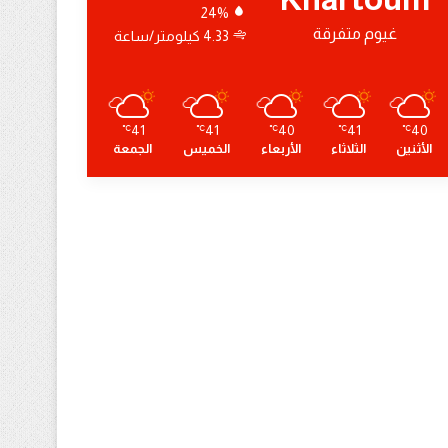
24%
غيوم متفرقة
4.33 كيلومتر/ساعة
41
41
40
41
40
℃
℃
℃
℃
℃
الأثنين
الثلاثاء
الأربعاء
الخميس
الجمعة