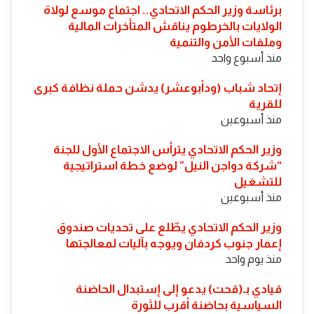
​برئاسة وزير الحكم الاتحادي.. اجتماع موسع لولاة
الولايات بالخرطوم يناقش المتأخرات المالية
وملفات الأمن والتنمية
منذ أسبوع واحد
إتحاد شباب (ودأبوعشر) يدشن حملة نظافة كبرى
للقرية
منذ أسبوعين
وزير الحكم الاتحادي يترأس الاجتماع الأول للجنة
“شركة دواجن النيل” لوضع خطة استراتيجية
للتشغيل
منذ أسبوعين
​وزير الحكم الاتحادي يطّلع على تحديات صندوق
إعمار جنوب كردفان ويوجه بآليات لمعالجتها
منذ يوم واحد
قيادي بـ(قحت) يدعو إلى إستبدال الحاضنة
السياسية بحاضنة أقرب للثورة