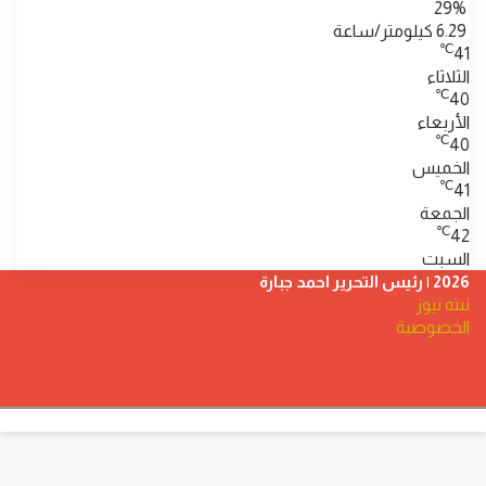
29%
6.29 كيلومتر/ساعة
℃
41
الثلاثاء
℃
40
الأربعاء
℃
40
الخميس
℃
41
الجمعة
℃
42
السبت
2026 | رئيس التحرير احمد جبارة
نبته نيوز
الخصوصية
فيسبوك
‫YouTube
تيلقرام
ر
لذهاب
لى