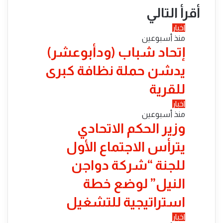
أقرأ التالي
اخبار
منذ أسبوعين
إتحاد شباب (ودأبوعشر)
يدشن حملة نظافة كبرى
للقرية
اخبار
منذ أسبوعين
وزير الحكم الاتحادي
يترأس الاجتماع الأول
للجنة “شركة دواجن
النيل” لوضع خطة
استراتيجية للتشغيل
اخبار