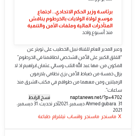
​برئاسة وزير الحكم الاتحادي.. اجتماع
موسع لولاة الولايات بالخرطوم يناقش
المتأخرات المالية وملفات الأمن والتنمية
منذ أسبوع واحد
وعبر المدير العام للقناة نبيل الخطيب على تويتر عن
“القلق الكبير على الأمن الشخصي لطاقمنا في الخرطوم”
المكون من: مها عبد الله التلب وسالي عثمان ابراهيم اذ لا
يزال خمسة من ضباط الأمن بزي نظامي يلازمون
الزميلتين ومن معهما من طواقم في مكتب الشرق منذ
ساعات”.
نسخ الرابط
أرسل
31 ديسمبر، 2021
Ahmed gubara
آخر تحديث: 31 ديسمبر،
بريدا
2021
إلكترونيا
‫X
ماسنجر
ماسنجر
واتساب
تيلقرام
طباعة