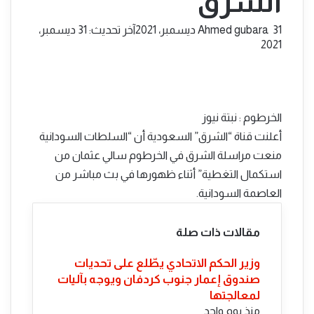
الشرق
أرسل
31 ديسمبر، 2021
Ahmed gubara
آخر تحديث: 31 ديسمبر،
بريدا
2021
إلكترونيا
الخرطوم : نبتة نيوز
أعلنت قناة “الشرق” السعودية أن “السلطات السودانية
منعت مراسلة الشرق في الخرطوم سالي عثمان من
استكمال التغطية” أثناء ظهورها في بث مباشر من
العاصمة السودانية.
مقالات ذات صلة
​وزير الحكم الاتحادي يطّلع على تحديات
صندوق إعمار جنوب كردفان ويوجه بآليات
لمعالجتها
منذ يوم واحد