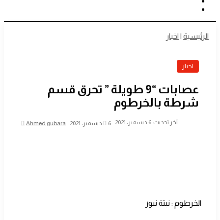
الوضع
الدخول
بحث
المظلم
عن
الرئيسية
|
اخبار
اخبار
عصابات “9 طويلة ” تحرق قسم
شرطة بالخرطوم
أرسل
آخر تحديث: 6 ديسمبر، 2021
6 ديسمبر، 2021
Ahmed gubara
بريدا
إلكترونيا
الخرطوم : نبتة نيوز