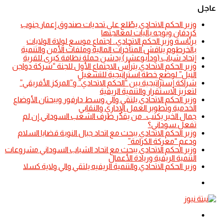
عاجل
​وزير الحكم الاتحادي يطّلع على تحديات صندوق إعمار جنوب
كردفان ويوجه بآليات لمعالجتها
​برئاسة وزير الحكم الاتحادي.. اجتماع موسع لولاة الولايات
بالخرطوم يناقش المتأخرات المالية وملفات الأمن والتنمية
إتحاد شباب (ودأبوعشر) يدشن حملة نظافة كبرى للقرية
وزير الحكم الاتحادي يترأس الاجتماع الأول للجنة “شركة دواجن
النيل” لوضع خطة استراتيجية للتشغيل
شراكة إستراتيجية بين “الحكم الاتحادي” و”المركز الأفريقي”
لتعزيز الاستقرار والتنمية الريفية
​وزير الحكم الاتحادي يلتقي والي وسط دارفور ويبحثان الأوضاع
الخدمية وتطوير العمل الإداري والنقابي
جمال الخير يكتب.. من يقدِّر ظرف الشعب السوداني إن لم
تفعل سوداني؟
​وزير الحكم الاتحادي يبحث مع اتحاد جبال النوبة قضايا السلام
ودعم “معركة الكرامة”
​وزير الحكم الاتحادي يبحث مع اتحاد الشباب السوداني مشروعات
التنمية الريفية وريادة الأعمال
​وزير الحكم الاتحادي والتنمية الريفيه يلتقي والي ولاية كسلا
الوضع
المظلم
القائمة