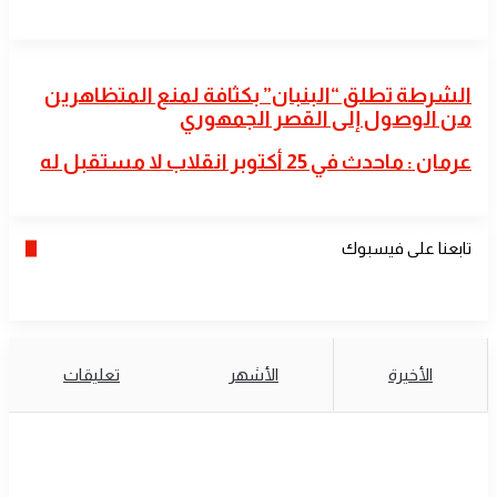
الشرطة
الشرطة تطلق “البنبان” بكثافة لمنع المتظاهرين
تطلق
من الوصول إلى القصر الجمهوري
“البنبان”
بكثافة
عرمان
عرمان : ماحدث في 25 أكتوبر انقلاب لا مستقبل له
لمنع
:
المتظاهرين
ماحدث
من
في
الوصول
25
إلى
تابعنا على فيسبوك
أكتوبر
القصر
انقلاب
الجمهوري
لا
مستقبل
له
الأخيرة
الأشهر
تعليقات