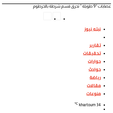
عصابات “9 طويلة ” تحرق قسم شرطة بالخرطوم
المقال
المقال
السابق
التالي
نبته نيوز
اخبار
تقارير
تحقيقات
حوارات
حوادث
رياضة
مقالات
منوعات
℃
khartoum
34
تسجيل