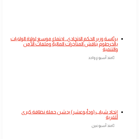
​برئاسة وزير الحكم الاتحادي.. اجتماع موسع لولاة الولايات
بالخرطوم يناقش المتأخرات المالية وملفات الأمن
والتنمية
منذ أسبوع واحد
إتحاد شباب (ودأبوعشر) يدشن حملة نظافة كبرى
للقرية
منذ أسبوعين