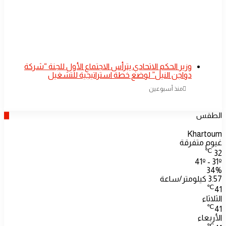
وزير الحكم الاتحادي يترأس الاجتماع الأول للجنة “شركة
دواجن النيل” لوضع خطة استراتيجية للتشغيل
منذ أسبوعين
الطقس
Khartoum
غيوم متفرقة
℃
32
41º - 31º
34%
3.57 كيلومتر/ساعة
℃
41
الثلاثاء
℃
41
الأربعاء
℃