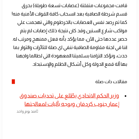
قامت مجموعات متفلتة (عصابات تسعة طويلة) بحرق
قسم شرطة الصافية بعد انسحاب كافة القوات الأمنية منه!
كما تم رصد نفس العصابات بالخرطوم والتي تهجمت علي
مواكب شارع الستين وقد كان نتيجة ذلك إصابات لم يتم
حصر عددها حتى الآن، مما يؤكد بأنه فعل ممنهج ومرتب له.
اننا في لجنة مقاومة الصافية ننفي اي صلة للثائرات والثوار بما
حدث، ونؤكد التزامنا بسلميتنا المعهودة التي لطالما واجهنا
بها آلة قمع الدولة وكل أشكال الظلم والإستبداد.
مقالات ذات صلة
​وزير الحكم الاتحادي يطّلع على تحديات صندوق
إعمار جنوب كردفان ويوجه بآليات لمعالجتها
منذ يوم واحد