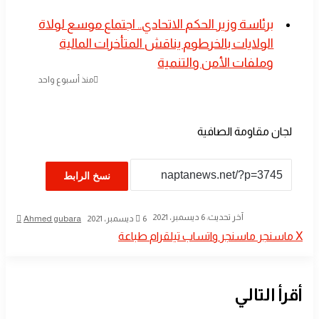
​برئاسة وزير الحكم الاتحادي.. اجتماع موسع لولاة
الولايات بالخرطوم يناقش المتأخرات المالية
وملفات الأمن والتنمية
منذ أسبوع واحد
لجان مقاومة الصافية
نسخ الرابط
أرسل
آخر تحديث: 6 ديسمبر، 2021
6 ديسمبر، 2021
Ahmed gubara
بريدا
‫X
ماسنجر
ماسنجر
واتساب
تيلقرام
طباعة
إلكترو
أقرأ التالي