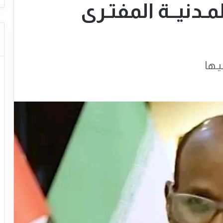
مـدنيــة المفتـرى
يـها