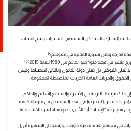
: ليه (لماذا)؟ قالت: “لأن المدنية هي المخدرات وتبرج الفتيات
لى هذه الدرجة وصل تشويه المدنية في عقولكم؟!
 عهد منو؟ منو الحاكم من 1989 لـغاية 2019؟؟!!
ا تعني الفوضى بل تعني دولة القانون وبالتالي الانضباط وليس
ي الحقوق والحريات العامة (الحريات المنضبطة المحكومة
ن ذلك مرتبط بالتربية في الأسرة والمجتمع السليم والحاكم
من الجنسين) لم يتربوا في عهد المدنية بل في فترة الحكومة
ية (ابتداءً من عام 1989 وما زالوا)! إذن هم تربية “الإنقاذ”! أو بالأحرى هم ضحايا لفترة تآكلت فيها
رات في فترتهم هذه. قضية حاويات بورتسودان الشهيرة أبريل