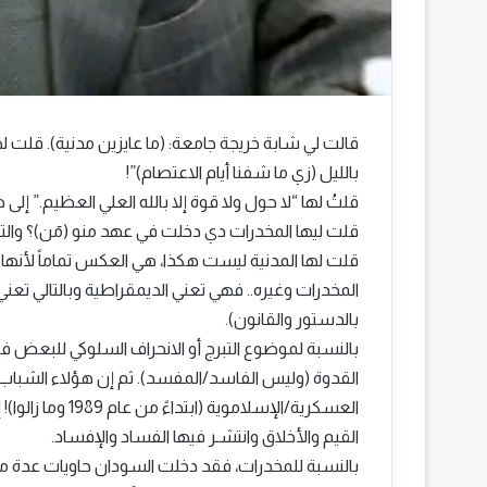
قالت لي شابة خريجة جامعة: (ما عايزين مدنية). قلت لها
بالليل (زي ما شفنا أيام الاعتصام)”!
قلتُ لها “لا حول ولا قوة إلا بالله العلي العظيم.” إ
قلت ليها المخدرات دي دخلت في عهد منو (مٓن)؟ والتبرج انتشر في
قلت لها المدنية ليست هكذا، هي العكس تماماً لأنها ل
المخدرات وغيره.. فهي تعني الديمقراطية وبالتالي تعن
بالدستور والقانون).
بالنسبة لموضوع التبرج أو الانحراف السلوكي للبعض فإ
القدوة (وليس الفاسد/المفسد). ثم إن هؤلاء الشباب (
العسكرية/الإسلامو
القيم والأخلاق وانتشـر فيها الفساد والإفساد.
بالنسبة للمخدرات، فقد دخلت السودان حاويات عدة م