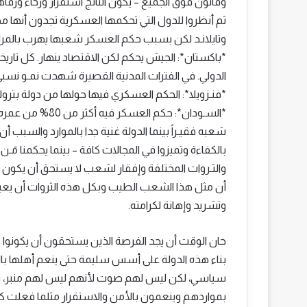
وقانون فوق الجميع – يكون الناتج استقرار ورخاء ورفاهية osperity
ثم أنظروا للدول التي تحكمها العسكرية تجدون أنها مض
وتايلانـد لكن بسبب حكم العسكر شعبها يهرب بالمرا
*باكستان*: الجيش يحكم لكن الاقتصاد ينهار. كل تاريخ
الدولي. في الفترات المدنية القصيرة شهدت نمـو نسبي
*فنـزويلا*: الحكم العسكري فيها حولها من دولة بترولية 
*السـودان*: حكم 
شعبه فقيـراً بينما الدولة غنية جدا بالموارد والسب
بالكفاءة وتميزوا في المجالات كافة – بينما يحكمنا مٓـ
والثـروات المختلفة وإفقار لشعب لا يستحق أن يكون فق
أن مثل هذا الشعب الطيب وبكل هذه الثروات أن ي
وتشريد وإهانة لكرامته.
حان الوقت أن يجد الفرصة الذين يستحقون أن يكونوا في
بناء هذه الدولة على أسس سليمة حتى ينعم أهلها بال
سياسي، لكن ليس لهم صوت لأنهم ليس لهم منبر، ي
بمواردهم وينعمون بالأمن والاستقرار مثلما فعلت ك