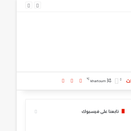
ت
℃
تسجيل الدخول
بحث عن
الوضع المظلم
38
khartoum
تابعنا على فيسبوك