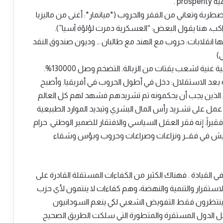
pr .
طربة وتعاني من الفقر والحروب (*ميانمار*: أغنى من ماليزيا
كب، هنا يقول البعض: “العسكرية دمرت لؤلؤة آسيا”).
ها انقلابات: حروب مع الهند مع طالبان … وديون صندوق النقد
)
غنية لشعب يقتات من الزبالة. التضخم وصل 130000%.
العسكر فيه أكثر من 80% من عمره بعد الاستقلال: دخل في أطول الحروب في أفريقيا. وأصبح
ب أن الذين يجب أن يحكمونه تم تشريدهم فشهد لهم كل العالم
ن عمل على تشـريد رأس المال البشري وتبديد الموارد الطبيعية
يراً. إنه فقر العقل السياسي والافتقار للضمير الوطني. حرام
عيش في فقــر ونزاعات وصراعات وحروب وبؤس وشقاء
 القيادة . فهناك الكثير من الكفاءات المستقلة القادرة على
استقرار والتنمية والنهضة، وهم كفاءات لا ينتمون لأي حزب
نتظرون فقط التفويض الشعبي لكي ينعم السودانيون
ل الدول المستقرة والمتطورة التي سلكت الطريق الصحيح.