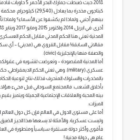
بينهم أجنبي. ولماذا لم يكشفوا عن الأسماء؟ ولماذا تأخ
أخرى: في ابريل 2014 واكتوبر 2015 ومايو 2017 ويناير 2018!!
المدنية تعني هنا الحكم المدني مقابل الحكم العسكر
والصفة منها بالإنجليزية (civic).
عسكري (military). وهي تعني الحكم الديم
بالمخدرات والسلوك المنحرف فذلك نتاج لنوعية الحك
بأخلاق الشعب. فالمجتمع السوداني قبل مجيء هؤلا
بينه المحبة والعلاقات الإجتماعية الجميلة ويتميز بق
الميزات.
أما على مستوى الدول في العالم فإن كل دول العالم 
وليست عسكرية. والأمثلة لا يسعها هذا الحيـز الضيق.
عام هي دولة مدنية.!