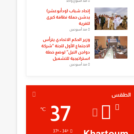
منذ أسبوع واحد
إتحاد شباب (ودأبوعشر)
يدشن حملة نظافة كبرى
للقرية
منذ أسبوعين
وزير الحكم الاتحادي يترأس
الاجتماع الأول للجنة “شركة
دواجن النيل” لوضع خطة
استراتيجية للتشغيل
منذ أسبوعين
الطقس
37
℃
Khartoum
37º - 34º