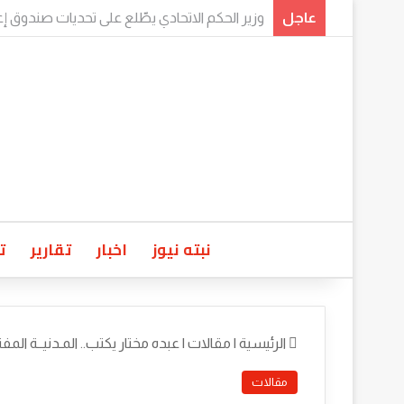
عاجل
​برئاسة وزير الحكم الاتحادي.. اجتماع موسع لولاة
نبته نيوز
اخبار
تقارير
ت
الرئيسية
|
مقالات
|
عبده مختار يكتب.. المـدنيــة المفت
مقالات