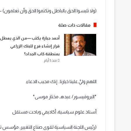
(ولا تلبسوا الحق بالباطل وتكتموا الحق وأن تعلمون) – البق
مقالات ذات صلة
أحمد جبارة يكتب ٠٠٠من الذي يعطل
قرار إنشاء فرع للبنك الزراعي
بمنطقة كاب الجداد؟
منذ 5 أيام
اللهم وليِّ علينا خيارنا.. إنك مجيب الدعاء.
*البروفيسور/ عبدهـ مختار موسى*
أستاذ علوم سياسية، أكاديمي وباحث مستقل
(رئيس اللجنة السياسية لقوى صناع التغيير، مؤسس تجم