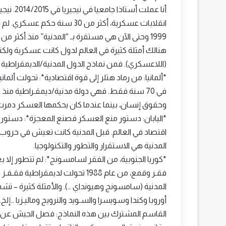
انقلابات عسكرية، أكثر من 30 س
1999 وحتى الآن هي مستقرة بـ “المدنية” منذ أكثر من 25 عاما!!
هنالك أمثلة كثيرة في العالم لدول كانت عسكرية ولكن
(اللاعسكري). فمن نماذج الدول المدنية/الديمقراطية ال
*ألمانيا: من رماد هتلر إلى قوة اقتصادية*: تحولت ألم
وحقوق إنسان، بينما عندما كان يحكمها العسكر دمرت 
اقتصاد في العالم. قبل المدنية كانت تعيش في حروب ود
المدنية هي الاستقرار والتطور والتكنولوجيا.
المدنية (سامسونج وهيونداي …). والأمثلة كثيرة – ت
أوروبا وكندا وسويسرا والسـويد والنرويج وماليـزيا …إلخ.
القاسم المشترك بين هذه النماذج: فصل الجيش عن