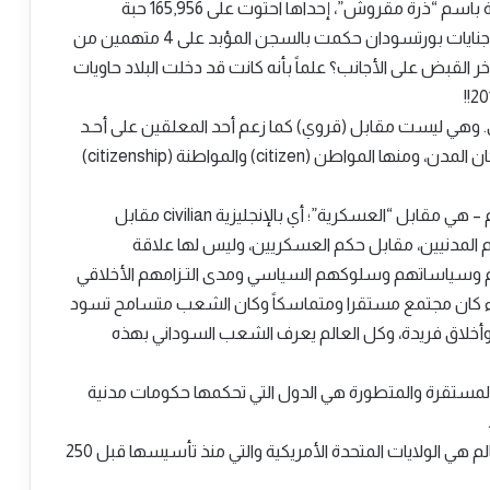
2018 حيث ضبطت جمارك البحر الأحمر 5 حاويات قادمة باسم “ذرة مقروش”، إحداها احتوت على 165,956 حبة
كبتاجون مخدرة بما يعادل (29,540) كيلوجرام. محكمة جنايات بورتسودان حكمت بالسجن المؤبد على 4 متهمين من
ر القبض على الأجانب؟ علماً بأنه كانت قد دخلت البلاد حاويات
ي. وهي ليست مقابل (قروي) كما زعم أحد المعلقين على أحـد
مقالاتي السابقة! مقابل القروي هي (مديني) – أي سكان المدن، ومنها المواطن (citizen) والمواطنة (citizenship)
أما المدنية المقصودة – وتعرضت لتشويه في عقولكم – هي مقابل “العسكرية”؛ أي بالإنجليزية civilian مقابل
قراطي، حكم المدنيين، مقابل حكم العسكريين، وليس لها علاقة
ام وسياساتهم وسلوكهم السياسي ومدى التـزامهم الأخلاقي
ء كان مجتمع مستقرا ومتماسكاً وكان الشعب متسامح تسود
يم وأخلاق فريدة، وكل العالم يعرف الشعب السوداني بهذه
المستقرة والمتطورة هي الدول التي تحكمها حكومات مدنية
فأقوى وأكثر دولة مستقرة سياسياً ومتطورة في العالم هي الولايات المتحدة الأمريكية والتي منذ تأسيسها قبل 250