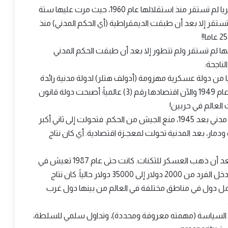
أنا عملت أستاذا جامعيا في نيجيريا في 2014/2015. نيجيريا لم تستقر منذ استقلالها عام 1960، حيث مرت عليها ستة
نة حكم عسكري. لم تستقر إلا بعد أن طبقت الديمقراطية (أي الحكم المدني) منذ
ها لم تستقر ولم تتطور إلا بعد أن طبقت الحكم المدني
ناجحة:
انيا من دولة عسكرية مهزومة (أدولف هتلر) لدولة مدنية رائدة
في 70 سنة فقط. فهي دولة مدنية/ديمقـراطية منذ عام 1949 والآن اقتصادها رقم (3) عالمياً؛ أصبحت دولة قانون
العالم في حربين!
*اليابان: دستور منع العسكر فصنع المعجزة*: دستور مدني بعد 1945، منع الجيش من الحكم. فتحولت إلى ثاني أكبر
مار، بعد المدنية تحولت لمعجـزة اقتصادية. أي كان نتاج
*كوريا الجنوبية، من الفقر لسامسونج*: لم تتطور إلا بعد أن ذهب العسكر للثكنات. كانت حتى عام 1987 تعيش في
فقـر وقمع، من عام 1988 تحولت لديمقراطية فقـفـز دخل الفرد من 2000 دولار إلى 35000 دولار حالياً. كان نتاج
شمل دول في مناطق مختلفة في العالم من بينها دول غرب
 السياسة (مهمته معروفة ومحددة)، وتداول سلمي للسلطة،