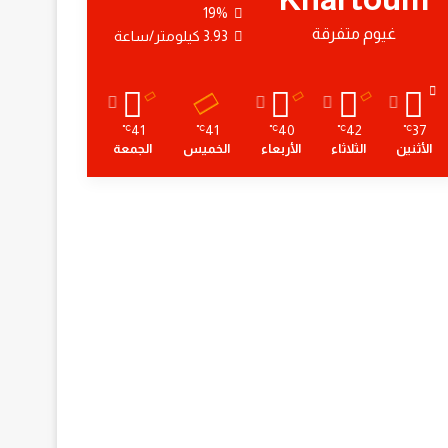
19%
غيوم متفرقة
3.93 كيلومتر/ساعة
41
41
40
42
37
℃
℃
℃
℃
℃
الأثنين
الثلاثاء
الأربعاء
الخميس
الجمعة