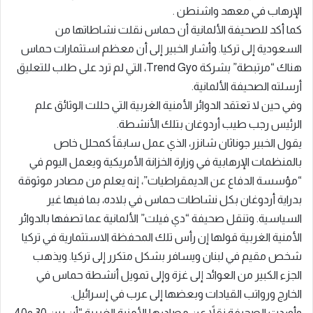
الإرهاب في معهد واشنطن .
كما أكد للصحيفة الألمانية أن حماس نقلت نشاطاتها من
السعودية إلى تركيا. وأشار الخبير إلى أن معظم استثمارات حماس
هناك “مرتبطة” بشركة Trend Gyo، التي لم ترد على طلب للتعليق
أرسلته الصحيفة الألمانية.
وفي حين لا تعتقد الدوائر الأمنية الغربية التي حللت الوثائق علم
الرئيس رجب طيب أردوغان بتلك الأنشطة.
يقول الخبير جوناثان شانزر، الذي عمل سابقاً كمحلل خاص
بالمنظمات الإرهابية في وزارة الخزانة الأمريكية ويعمل اليوم في
“مؤسسة الدفاع عن الديمقراطيات”، إنه يعلم من مصادر موثوقة
بدراية أردوغان بكل نشاطات حماس في بلاده، بما فيها غير
السياسية. وتنقل صحيفة “دي فيلت” الألمانية عما تصفها بالدوائر
الأمنية الغربية قولها إن رأس تلك المحفظة الاستثمارية في تركيا
شخص مقيم في لبنان ويسافر بشكل متكرر إلى تركيا. ويذهب
الجزء الكبير من العوائد إلى غزة وإلى تمويل أنشطة حماس في
الخارج ورواتب القيادات وبعضها إلى عرب في إسرائيل.
وأوردت الصحيفة نقلاً عن مصادرها الأمنية الغربية “أن بين 30 و40