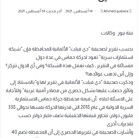
أرسل
Ahmed gubara
14 أغسطس، 2021
آخر تحديث: 14 أغسطس، 2021
بريدا
إلكترونيا
نبتة نيوز : وكالات
بحسب تقرير لصحيفة “دي فيلت” الألمانية المحافظة فإن “شبكة
استثمارات سرية” تعود لحركة حماس في عدة دول .
متسائلة في التقرير ، كيف تعمل هذه الشبكة؟ وفي أي الدول تتركز؟
وإلى أين تذهب عوائدها؟
وذكرت صحيفة “دي فيلت” الألمانية في تقرير لها و”بالاستناد إلى
وثائق حصلت عليها بشكل حصري من مصادر أمنية غربية” وللأجابة
على الاسئلة اعلاه : أن قيمة محفظة حركة حماس الاستثمارية
السرية الدولية في عام 2018 التي قدرتها الحركة نفسها بحوالي 338
مليون دولار، تتجاوز قيمتها الحقيقية نصف مليار دولار حسب
تقديرات أخرى.
وأشارت الصحيفة في تقريرها الحصري إلى أن المحفظة تضم 40