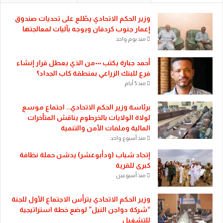
​وزير الحكم الاتحادي يطّلع على تحديات صندوق
إعمار جنوب كردفان ويوجه بآليات لمعالجتها
منذ يوم واحد
أحمد جبارة يكتب ٠٠٠من الذي يعطل قرار إنشاء
فرع للبنك الزراعي بمنطقة كاب الجداد؟
منذ 5 أيام
​برئاسة وزير الحكم الاتحادي.. اجتماع موسع
لولاة الولايات بالخرطوم يناقش المتأخرات
المالية وملفات الأمن والتنمية
منذ أسبوع واحد
إتحاد شباب (ودأبوعشر) يدشن حملة نظافة
كبرى للقرية
منذ أسبوعين
وزير الحكم الاتحادي يترأس الاجتماع الأول للجنة
“شركة دواجن النيل” لوضع خطة استراتيجية
للتشغيل