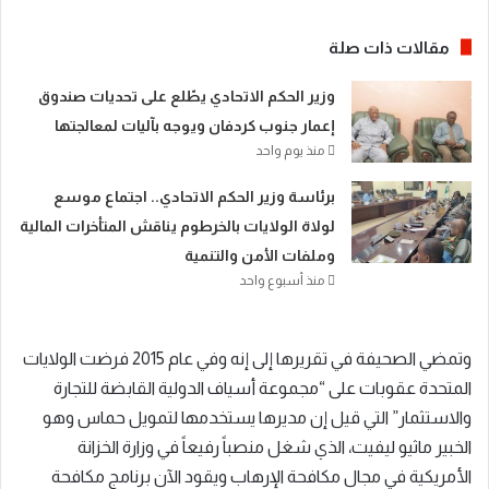
مقالات ذات صلة
​وزير الحكم الاتحادي يطّلع على تحديات صندوق
إعمار جنوب كردفان ويوجه بآليات لمعالجتها
منذ يوم واحد
​برئاسة وزير الحكم الاتحادي.. اجتماع موسع
لولاة الولايات بالخرطوم يناقش المتأخرات المالية
وملفات الأمن والتنمية
منذ أسبوع واحد
وتمضي الصحيفة في تقريرها إلى إنه وفي عام 2015 فرضت الولايات
المتحدة عقوبات على “مجموعة أسياف الدولية القابضة للتجارة
والاستثمار” التي قيل إن مديرها يستخدمها لتمويل حماس وهو
الخبير ماثيو ليفيت، الذي شغل منصباً رفيعاً في وزارة الخزانة
الأمريكية في مجال مكافحة الإرهاب ويقود الآن برنامج مكافحة