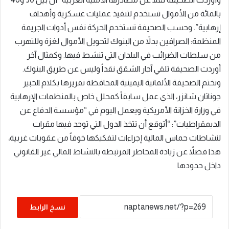
بالمائة من الأموال تستخدم لتنفيذ عمليات عسكرية وأهداف
إرهابية”. وحسب الصحيفة تستخدم الحركة نفس أدوات الجريمة
المنظمة: الصرافين بدلاً من البنوك لتحويل الأموال لغزة وللتهرب
من سلطات الضرائب في البلدان التي تنشط فيها. وكمثال آخر
أوردت الصحيفة تلقي آجار الشقق نقداً وليس عن طريق البنوك.
وتختم الصحيفة الألمانية اليمينية المحافظة تقريرها بكلام الخبير
جوناثان شانزر، الذي عمل سابقاً كمحلل خاص بالمنظمات الإرهابية
في وزارة الخزانة الأمريكية ويعمل اليوم في “مؤسسة الدفاع عن
الديمقراطيات”: “أتوقع أن تتخذ الدول التي توجد فيها مقرات
لنشاطات حماس المالية إجراءات لتفكيكها خوفاً من عقوبات غربية،
هذا فضلاً عن زيادة المخاطر المرتبطة بالنشاط المالي غير القانوني
داخل حدودها
نسخ الرابط