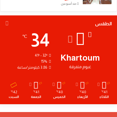
منذ أسبوعين
الطقس
34
℃
Khartoum
41º - 32º
15%
غيوم متفرقة
3.86 كيلومتر/ساعة
42
41
40
40
41
℃
℃
℃
℃
℃
الثلاثاء
الأربعاء
الخميس
الجمعة
السبت