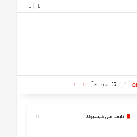
ت
℃
تسجيل الدخول
بحث عن
الوضع المظلم
35
khartoum
تابعنا على فيسبوك