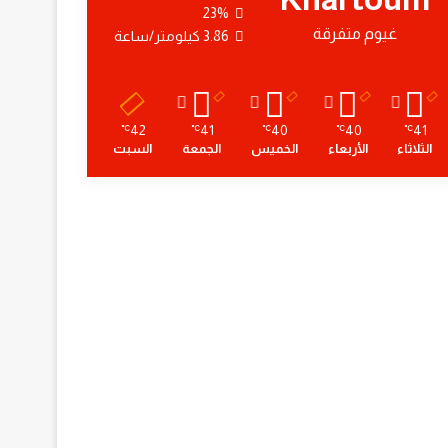
23%
غيوم متفرقة
3.86 كيلومتر/ساعة
42
41
40
40
41
℃
℃
℃
℃
℃
الثلاثاء
الأربعاء
الخميس
الجمعة
السبت