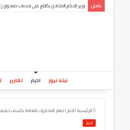
عاجل
​برئاسة وزير الحكم الاتحادي.. اجتماع موسع لولاة
نبته نيوز
اخبار
تقارير
ت
الرئيسية
|
اخبار
|
جهاز المخابرات العامة يكشف حقيقة جهاز(FBI) الذي وصل إلى أر
اخبار