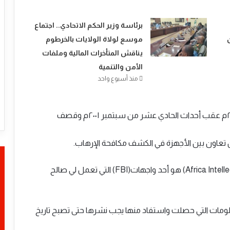
​برئاسة وزير الحكم الاتحادي.. اجتماع
موسع لولاة الولايات بالخرطوم
يناقش المتأخرات المالية وملفات
الأمن والتنمية
منذ أسبوع واحد
وقال ،إن الذي ذكر من معلومات كان عام ٢٠٠١ حتى ٢٠٠٤م عقب أحداث الحادي عشر من سبتمبر ٢٠٠١م وقصف
 تعاون بين الأجهزة في الكشف مكافحة الإرهاب.
وقال إن موقع “أفريكا إنتليجنس” الاستخباري (Africa Intellegence) هو أحد واجهات(FBI) التي تعمل لي صالح
 الأمريكية بعد مرور 15 بتعتبر المعلومات التي حصلت واستفاد منها يجب نشرها حتى تصبح تاريخ