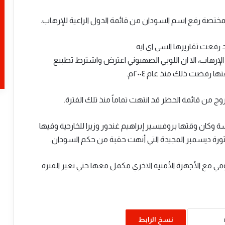
المختصة رفع اسم السودان من قائمة الدول الراعية للإرهاب.
د رفعت تقاريرها السي اي ايه
الإرهاب، الا ان اللوبي الصهيوني اعترض واشترط تطبيع
 رفضت ذلك منذ عام ٢٠٠٤م.
​وزير الحكم الاتحادي يبحث مع اتحاد جبال
ج من قائمة الحظر قد انتهت تماماً منذ تلك الفترة.
النوبة قضايا السلام ودعم “معركة الكرامة”
ة وكان وقتها بروفيسير إبراهيم غندور وزيرا للخارجية وفيها
 ثورة ديسمبر المجيدة التي أنهت حقبة من حكم السودان.
​وزير الحكم الاتحادي يبحث مع اتحاد الشباب
السوداني مشروعات التنمية الريفية وريادة
الأعمال
مي مع الأجهزة الأمنية الاخري مكمل معها حتي تعبر الفترة
​وزير الحكم الاتحادي والتنمية الريفيه يلتقي
والي ولاية كسلا
نسخ الرابط