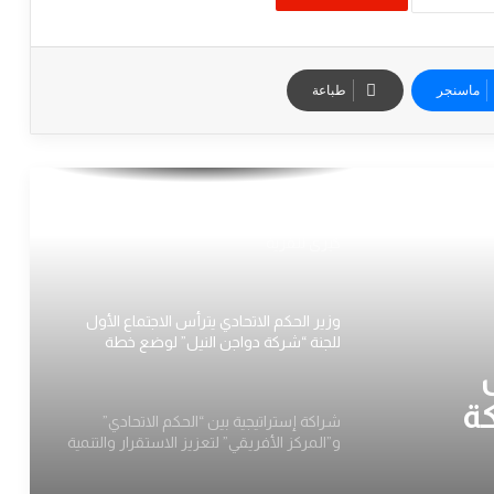
​وزير الحكم الاتحادي يترأس الاجتماع الثالث
للجنة العليا لمشروع “مليون وحدة سكنية
منتجة “
ماسنجر
طباعة
​وزير الحكم الاتحادي يبحث مع والي الشمالية
الأوضاع الأمنية والملفات التنموية وقضايا
النازحين بالولاية
إتحاد شباب (ودأبوعشر) يدشن حملة نظافة
كبرى للقرية
وزير الحكم الاتحادي يترأس الاجتماع الأول
للجنة “شركة دواجن النيل” لوضع خطة
استراتيجية للتشغيل
كة
شراكة إستراتيجية بين “الحكم الاتحادي”
و”المركز الأفريقي” لتعزيز الاستقرار والتنمية
الريفية