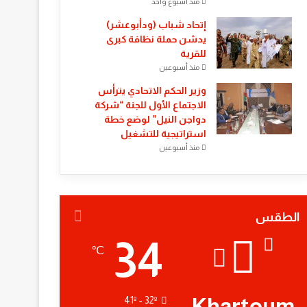
منذ أسبوع واحد
إتحاد شباب (ودأبوعشر)
يدشن حملة نظافة كبرى
للقرية
منذ أسبوعين
وزير الحكم الاتحادي يترأس
الاجتماع الأول للجنة “شركة
دواجن النيل” لوضع خطة
استراتيجية للتشغيل
منذ أسبوعين
الطقس
34
℃
Khartoum
41º - 32º