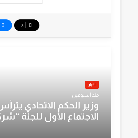
‫X
أقرأ التالي
اخبار
منذ أسبوعين
وزير الحكم الاتحادي يترأس
الاجتماع الأول للجنة “شر
دواجن النيل” لوضع خطة