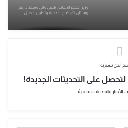
​وزير الحكم الاتحادي يلتقي والي وسط دارفور
ويبحثان الأوضاع الخدمية وتطوير العمل
الإداري والنقابي
جمال الخير يكتب.. من يقدِّر ظرف الشعب
السوداني إن لم تفعل سوداني؟
​وزير الحكم الاتحادي يبحث مع اتحاد جبال
النوبة قضايا السلام ودعم “معركة الكرامة”
نتج الذي تشتريه
 لتحصل على التحديثات الجديدة!
​وزير الحكم الاتحادي يبحث مع اتحاد الشباب
السوداني مشروعات التنمية الريفية وريادة
لأخبار والتحديثات مباشرةً.
الأعمال
​وزير الحكم الاتحادي والتنمية الريفيه يلتقي
والي ولاية كسلا