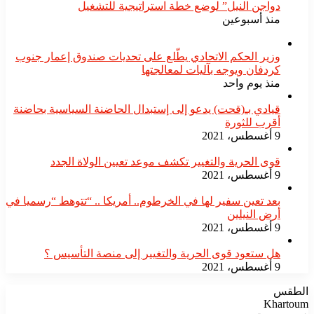
دواجن النيل” لوضع خطة استراتيجية للتشغيل
منذ أسبوعين
​وزير الحكم الاتحادي يطّلع على تحديات صندوق إعمار جنوب
كردفان ويوجه بآليات لمعالجتها
منذ يوم واحد
قيادي بـ(قحت) يدعو إلى إستبدال الحاضنة السياسية بحاضنة
أقرب للثورة
9 أغسطس، 2021
قوى الحرية والتغيير تكشف موعد تعيين الولاة الجدد
9 أغسطس، 2021
بعد تعين سفير لها في الخرطوم.. أمريكا .. “تتوهط “رسميا في
أرض النيلين
9 أغسطس، 2021
هل ستعود قوى الحرية والتغيير إلى منصة التأسيس ؟
9 أغسطس، 2021
الطقس
Khartoum