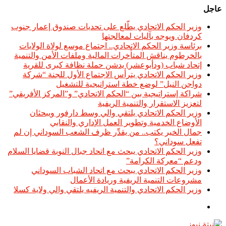
عاجل
​وزير الحكم الاتحادي يطّلع على تحديات صندوق إعمار جنوب
كردفان ويوجه بآليات لمعالجتها
​برئاسة وزير الحكم الاتحادي.. اجتماع موسع لولاة الولايات
بالخرطوم يناقش المتأخرات المالية وملفات الأمن والتنمية
إتحاد شباب (ودأبوعشر) يدشن حملة نظافة كبرى للقرية
وزير الحكم الاتحادي يترأس الاجتماع الأول للجنة “شركة
دواجن النيل” لوضع خطة استراتيجية للتشغيل
شراكة إستراتيجية بين “الحكم الاتحادي” و”المركز الأفريقي”
لتعزيز الاستقرار والتنمية الريفية
​وزير الحكم الاتحادي يلتقي والي وسط دارفور ويبحثان
الأوضاع الخدمية وتطوير العمل الإداري والنقابي
جمال الخير يكتب.. من يقدِّر ظرف الشعب السوداني إن لم
تفعل سوداني؟
​وزير الحكم الاتحادي يبحث مع اتحاد جبال النوبة قضايا السلام
ودعم “معركة الكرامة”
​وزير الحكم الاتحادي يبحث مع اتحاد الشباب السوداني
مشروعات التنمية الريفية وريادة الأعمال
​وزير الحكم الاتحادي والتنمية الريفيه يلتقي والي ولاية كسلا
الوضع
المظلم