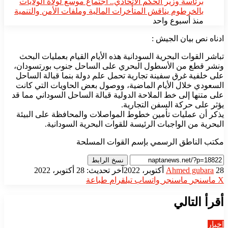
​برئاسة وزير الحكم الاتحادي.. اجتماع موسع لولاة الولايات
بالخرطوم يناقش المتأخرات المالية وملفات الأمن والتنمية
منذ أسبوع واحد
ادناه نص بيان الجيش :
تباشر القوات البحرية السودانية هذه الأيام القيام بعمليات البحث
ونشر قطع من الأسطول البحري على الساحل جنوب بورتسودان،
على خلفية غرق سفينة تجارية تحمل علم دولة بنما قبالة الساحل
السعودي خلال الأيام الماضية، ووصول بعض الحاويات التي كانت
على متنها إلى خط الملاحة الدولية قبالة الساحل السوداني مما قد
يؤثر على حركة السفن التجارية.
يذكر أن عمليات تأمين خطوط المواصلات والمحافظة على البيئة
البحرية من الواجبات الرئيسة للقوات البحرية السودانية.
مكتب الناطق الرسمي بإسم القوات المسلحة
نسخ الرابط
أرسل
28 أكتوبر، 2022
Ahmed gubara
آخر تحديث: 28 أكتوبر، 2022
بريدا
‫X
ماسنجر
ماسنجر
واتساب
تيلقرام
طباعة
إلكترونيا
أقرأ التالي
اخبار