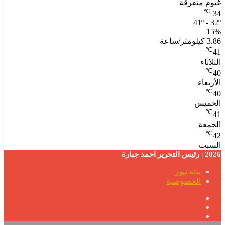
غيوم متفرقة
℃
34
41º - 32º
15%
3.86 كيلومتر/ساعة
℃
41
الثلاثاء
℃
40
الأربعاء
℃
40
الخميس
℃
41
الجمعة
℃
42
السبت
2026 | رئيس التحرير احمد جبارة
نبته نيوز
الخصوصية
فيسبوك
‫YouTube
تيلقرام