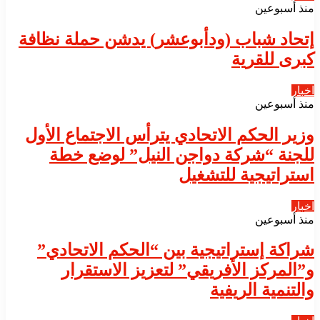
منذ أسبوعين
إتحاد شباب (ودأبوعشر) يدشن حملة نظافة
كبرى للقرية
اخبار
منذ أسبوعين
وزير الحكم الاتحادي يترأس الاجتماع الأول
للجنة “شركة دواجن النيل” لوضع خطة
استراتيجية للتشغيل
اخبار
منذ أسبوعين
شراكة إستراتيجية بين “الحكم الاتحادي”
و”المركز الأفريقي” لتعزيز الاستقرار
والتنمية الريفية