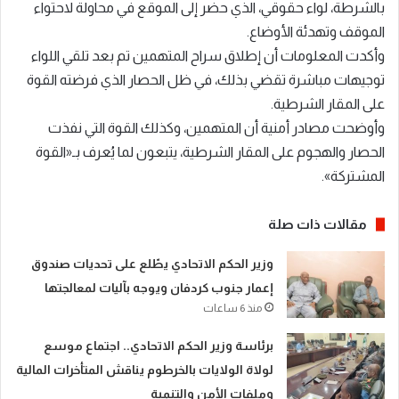
بالشرطة، لواء حقوقي، الذي حضر إلى الموقع في محاولة لاحتواء
الموقف وتهدئة الأوضاع.
وأكدت المعلومات أن إطلاق سراح المتهمين تم بعد تلقي اللواء
توجيهات مباشرة تقضي بذلك، في ظل الحصار الذي فرضته القوة
على المقار الشرطية.
وأوضحت مصادر أمنية أن المتهمين، وكذلك القوة التي نفذت
الحصار والهجوم على المقار الشرطية، يتبعون لما يُعرف بـ«القوة
المشتركة».
مقالات ذات صلة
​وزير الحكم الاتحادي يطّلع على تحديات صندوق
إعمار جنوب كردفان ويوجه بآليات لمعالجتها
منذ 6 ساعات
​برئاسة وزير الحكم الاتحادي.. اجتماع موسع
لولاة الولايات بالخرطوم يناقش المتأخرات المالية
وملفات الأمن والتنمية