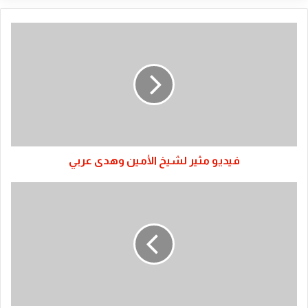
فيديو
مثير
لشيخ
الأمين
وهدى
عربي
فيديو مثير لشيخ الأمين وهدى عربي
مفاجأة
:
الإعلامي
محمد
محمود
"حسكا"
يبكي
بعد
وفاته