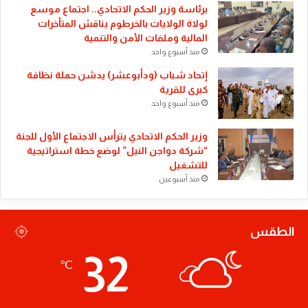
​برئاسة وزير الحكم الاتحادي.. اجتماع موسع
لولاة الولايات بالخرطوم يناقش المتأخرات
المالية وملفات الأمن والتنمية
منذ أسبوع واحد
إتحاد شباب (ودأبوعشر) يدشن حملة نظافة
كبرى للقرية
منذ أسبوع واحد
وزير الحكم الاتحادي يترأس الاجتماع الأول للجنة
“شركة دواجن النيل” لوضع خطة استراتيجية
للتشغيل
منذ أسبوعين
الطقس
32
℃