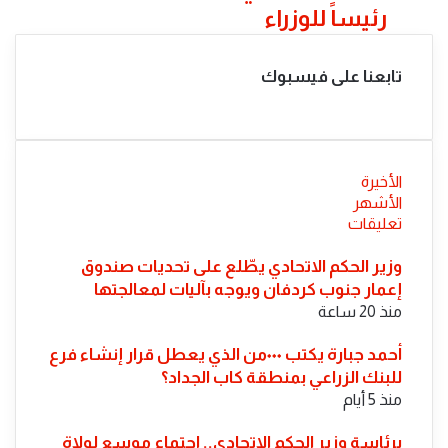
رئيساً للوزراء
الغني
بتسوية
رئيساً
ثنائية
للوزراء
سينتظر
تابعنا على فيسبوك
كثيراً
الأخيرة
الأشهر
تعليقات
​وزير الحكم الاتحادي يطّلع على تحديات صندوق
إعمار جنوب كردفان ويوجه بآليات لمعالجتها
منذ 20 ساعة
أحمد جبارة يكتب ٠٠٠من الذي يعطل قرار إنشاء فرع
للبنك الزراعي بمنطقة كاب الجداد؟
منذ 5 أيام
​برئاسة وزير الحكم الاتحادي.. اجتماع موسع لولاة