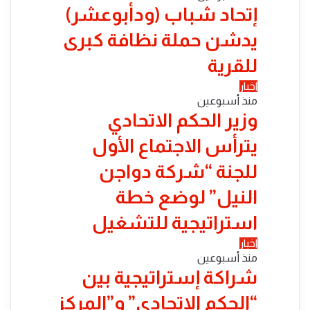
إتحاد شباب (ودأبوعشر)
يدشن حملة نظافة كبرى
للقرية
اخبار
منذ أسبوعين
وزير الحكم الاتحادي
يترأس الاجتماع الأول
للجنة “شركة دواجن
النيل” لوضع خطة
استراتيجية للتشغيل
اخبار
منذ أسبوعين
شراكة إستراتيجية بين
“الحكم الاتحادي” و”المركز