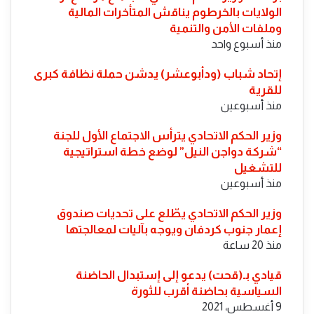
الولايات بالخرطوم يناقش المتأخرات المالية
وملفات الأمن والتنمية
منذ أسبوع واحد
إتحاد شباب (ودأبوعشر) يدشن حملة نظافة كبرى
للقرية
منذ أسبوعين
وزير الحكم الاتحادي يترأس الاجتماع الأول للجنة
“شركة دواجن النيل” لوضع خطة استراتيجية
للتشغيل
منذ أسبوعين
​وزير الحكم الاتحادي يطّلع على تحديات صندوق
إعمار جنوب كردفان ويوجه بآليات لمعالجتها
منذ 20 ساعة
قيادي بـ(قحت) يدعو إلى إستبدال الحاضنة
السياسية بحاضنة أقرب للثورة
9 أغسطس، 2021