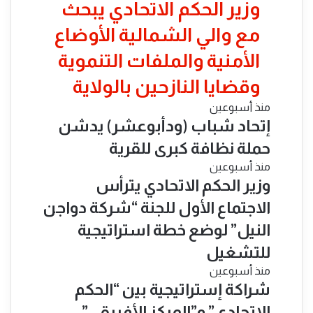
​وزير الحكم الاتحادي يبحث
مع والي الشمالية الأوضاع
الأمنية والملفات التنموية
وقضايا النازحين بالولاية
منذ أسبوعين
إتحاد شباب (ودأبوعشر) يدشن
حملة نظافة كبرى للقرية
منذ أسبوعين
وزير الحكم الاتحادي يترأس
الاجتماع الأول للجنة “شركة دواجن
النيل” لوضع خطة استراتيجية
للتشغيل
منذ أسبوعين
شراكة إستراتيجية بين “الحكم
الاتحادي” و”المركز الأفريقي”