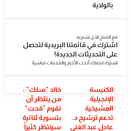
بالولاية
مع المنتج الذي تشتريه
اشترك في قائمتنا البريدية لتحصل
على التحديثات الجديدة!
اشترك لتصلك أحدث الأخبار والتحديثات مباشرةً.
الكنيسة
خالد
الكنيسة
خالد "سلك" :
الإنجيلية
"سلك"
الإنجيلية
من ينتظر أن
المشيخية
:
تدعم
من
المشيخية
تقوم "قحت"
ترشيح
ينتظر
تدعم ترشيح د.
بتسوية ثنائية
د.
أن
عادل
تقوم
عادل عبد الغني
سينتظر كثيراً
عبد
"قحت"