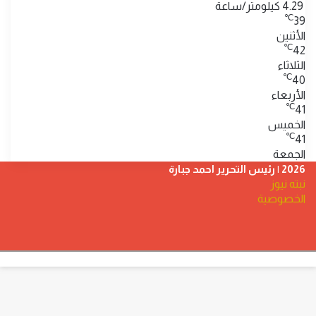
4.29 كيلومتر/ساعة
℃
39
الأثنين
℃
42
الثلاثاء
℃
40
الأربعاء
℃
41
الخميس
℃
41
الجمعة
2026 | رئيس التحرير احمد جبارة
نبته نيوز
الخصوصية
فيسبوك
‫YouTube
تيلقرام
ر
لذهاب
لى
لأعلى