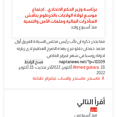
​برئاسة وزير الحكم الاتحادي.. اجتماع
موسع لولاة الولايات بالخرطوم يناقش
المتأخرات المالية وملفات الأمن والتنمية
منذ أسبوع واحد
مما يجدر ذكره ان نائب رئيس مجلس السيادة الفريق أول
محمد حمدان دقلو تبرع بهذه الصرح العظيم لدى زيارته
لدولة روسيا في شهر فبراير الماضي.
نسخ الرابط
أرسل
28 أكتوبر، 2022
Ahmed gubara
آخر تحديث: 28 أكتوبر،
بريدا
2022
إلكترونيا
‫X
ماسنجر
ماسنجر
واتساب
تيلقرام
طباعة
أقرأ التالي
اخبار
منذ أسبوعين