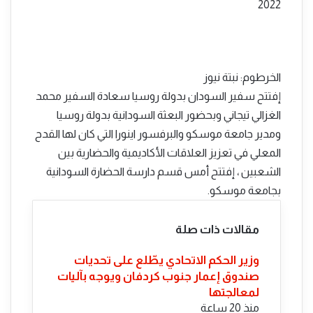
بريدا
2022
إلكترونيا
الخرطوم: نبتة نيوز
إفتتح سفير السودان بدولة روسيا سعادة السفير محمد
الغزالي تيجاني وبحضور البعثة السودانية بدولة روسيا
ومدير جامعة موسكو والبرفسور اينورا التي كان لها القدح
المعلي في تعزيز العلاقات الأكاديمية والحضارية بين
الشعبين ، إفتتح أمس قسم دارسة الحضارة السودانية
بجامعة موسكو.
مقالات ذات صلة
​وزير الحكم الاتحادي يطّلع على تحديات
صندوق إعمار جنوب كردفان ويوجه بآليات
لمعالجتها
منذ 20 ساعة