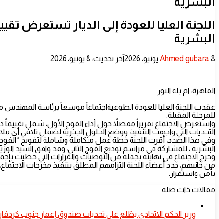
البشرية
اللجنة العليا للعودة إلى الديار تستعرض تقييم
البشرية
أرسل
8 يونيو، 2026
Ahmed gubara
آخر تحديث: 8 يونيو، 2026
بريدا
إلكترونيا
القاهرة: ام بله النور
عقدت اللجنة العليا للعودة الطوعيةاجتماعاً موسعاً برئاسة المهندس محمد
للمرحلة المقبلة.
واستعرض الاجتماع تقريراً مفصلاً حول أداء الفوج الأول، شمل تقييماً دق
التحديات التي واجهت التنفيذ، ووضع الحلول الجذرية لضمان تلافي أي ملا
وفي هذا الصدد، أقرت اللجنة خطة عمل متكاملة وشاملة لتفويج “الفوج الث
البشرية ، للمشاركة في مراسم توديع الفوج الثاني، وقد وافق السيد الوزير
وخرج الاجتماع في نهايته بجملة من التوصيات والقرارات التي حظيت ب
من جانبهم، جدد أعضاء اللجنة التزامهم المطلق بتنفيذ مخرجات الاجتما
بأمن واستقرار.
مقالات ذات صلة
​وزير الحكم الاتحادي يطّلع على تحديات صندوق إعمار جنوب كردفان