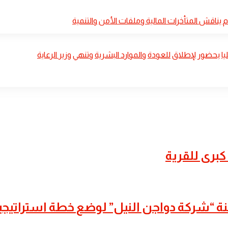
وم يناقش المتأخرات المالية وملفات الأمن والتنمية
يا
بحضور
لإطلاق
للعودة
والموارد البشرية
وتنهي
وزير الرعاية
برى للقرية
للجنة “شركة دواجن النيل” لوضع خطة استراتيج