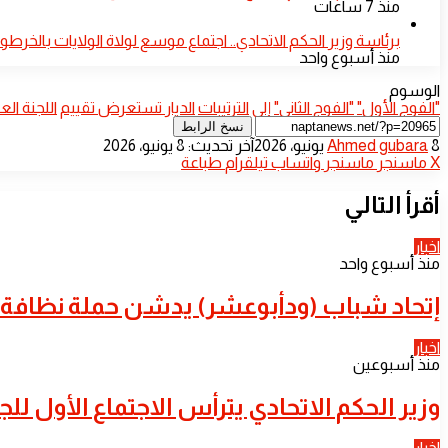
منذ 7 ساعات
​برئاسة وزير الحكم الاتحادي.. اجتماع موسع لولاة الولايات بالخرط
منذ أسبوع واحد
الوسوم
"الفوج الأول"
"الفوج الثاني"
إلى
الترتيبات
الديار تستعرض تقييم
اللجنة العل
نسخ الرابط
أرسل
8 يونيو، 2026
Ahmed gubara
آخر تحديث: 8 يونيو، 2026
بريدا
‫X
ماسنجر
ماسنجر
واتساب
تيلقرام
طباعة
إلكترونيا
أقرأ التالي
اخبار
منذ أسبوع واحد
إتحاد شباب (ودأبوعشر) يدشن حملة نظافة ك
اخبار
منذ أسبوعين
وزير الحكم الاتحادي يترأس الاجتماع الأول 
اخبار