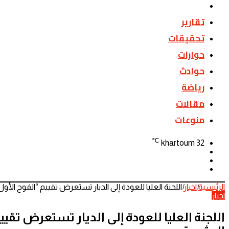
اخبار
تقارير
تحقيقات
حوارات
حوادث
رياضة
مقالات
منوعات
℃
khartoum
32
تسجيل
الوضع
الدخول
بحث
المظلم
عن
الرئيسية
|
اخبار
|
اللجنة العليا للعودة إلى الديار تستعرض تقييم “الفوج الأول”
اخبار
اللجنة العليا للعودة إلى الديار تستعرض تقييم