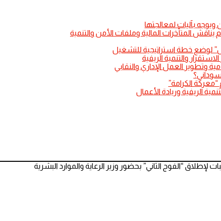
 ويوجه بآليات لمعالجتها
وم يناقش المتأخرات المالية وملفات الأمن والتنمية
لنيل” لوضع خطة استراتيجية للتشغيل
لاستقرار والتنمية الريفية
مية وتطوير العمل الإداري والنقابي
سوداني؟
 “معركة الكرامة”
مية الريفية وريادة الأعمال
بات لإطلاق “الفوج الثاني” بحضور وزير الرعاية والموارد البشرية