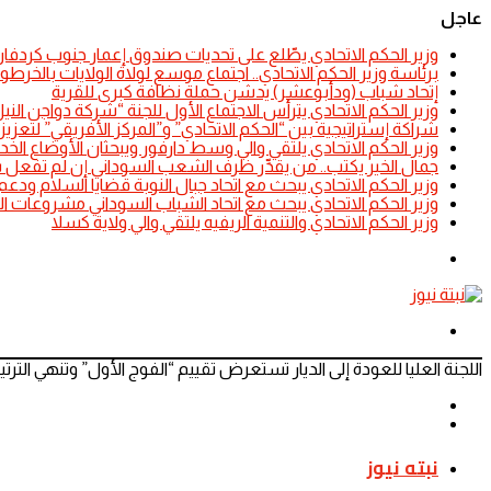
عاجل
​وزير الحكم الاتحادي يطّلع على تحديات صندوق إعمار جنوب كردفان
​برئاسة وزير الحكم الاتحادي.. اجتماع موسع لولاة الولايات بالخرط
إتحاد شباب (ودأبوعشر) يدشن حملة نظافة كبرى للقرية
وزير الحكم الاتحادي يترأس الاجتماع الأول للجنة “شركة دواجن ا
شراكة إستراتيجية بين “الحكم الاتحادي” و”المركز الأفريقي” لتعزيز ا
​وزير الحكم الاتحادي يلتقي والي وسط دارفور ويبحثان الأوضاع الخد
جمال الخير يكتب.. من يقدِّر ظرف الشعب السوداني إن لم تفعل 
​وزير الحكم الاتحادي يبحث مع اتحاد جبال النوبة قضايا السلام ودعم
​وزير الحكم الاتحادي يبحث مع اتحاد الشباب السوداني مشروعات التن
​وزير الحكم الاتحادي والتنمية الريفيه يلتقي والي ولاية كسلا
الوضع
المظلم
القائمة
اللجنة العليا للعودة إلى الديار تستعرض تقييم “الفوج الأول” وتنهي الترتي
المقال
المقال
السابق
التالي
نبته نيوز