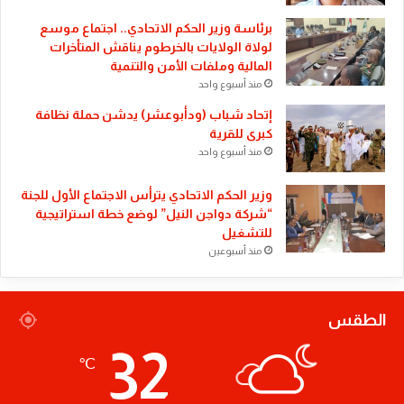
​برئاسة وزير الحكم الاتحادي.. اجتماع موسع
لولاة الولايات بالخرطوم يناقش المتأخرات
المالية وملفات الأمن والتنمية
منذ أسبوع واحد
إتحاد شباب (ودأبوعشر) يدشن حملة نظافة
كبرى للقرية
منذ أسبوع واحد
وزير الحكم الاتحادي يترأس الاجتماع الأول للجنة
“شركة دواجن النيل” لوضع خطة استراتيجية
للتشغيل
منذ أسبوعين
الطقس
32
℃