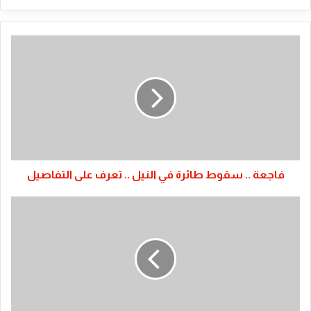
فاجعة
..
سقوط
طائرة
في
النيل
..
تعرف
على
التفاصيل
فاجعة .. سقوط طائرة في النيل .. تعرف على التفاصيل
تعرف
على
ردة
أول
فعل
للبشير
تجاه
الاعلام