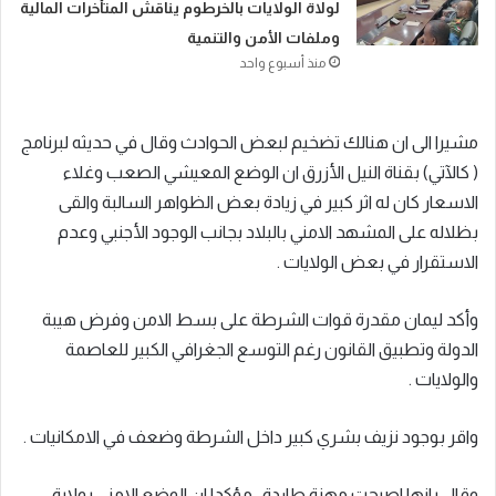
لولاة الولايات بالخرطوم يناقش المتأخرات المالية
وملفات الأمن والتنمية
منذ أسبوع واحد
مشيرا الى ان هنالك تضخيم لبعض الحوادث وقال في حديثه لبرنامج
( كالآتي) بقناة النيل الأزرق ان الوضع المعيشي الصعب وغلاء
الاسعار كان له اثر كبير في زيادة بعض الظواهر السالبة والقى
بظلاله على المشهد الامني بالبلاد بجانب الوجود الأجنبي وعدم
الاستقرار في بعض الولايات .
وأكد ليمان مقدرة قوات الشرطة على بسط الامن وفرض هيبة
الدولة وتطبيق القانون رغم التوسع الجغرافي الكبير للعاصمة
والولايات .
واقر بوجود نزيف بشري كبير داخل الشرطة وضعف في الامكانيات .
وقال بانها اصبحت مهنة طاردة ، مؤكدا ان الوضع الامني بولاية