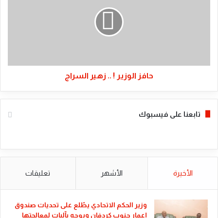
!
..
زهير
السراج
حافز الوزير ! .. زهير السراج
تابعنا على فيسبوك
الأخيرة
الأشهر
تعليقات
​وزير الحكم الاتحادي يطّلع على تحديات صندوق
إعمار جنوب كردفان ويوجه بآليات لمعالجتها