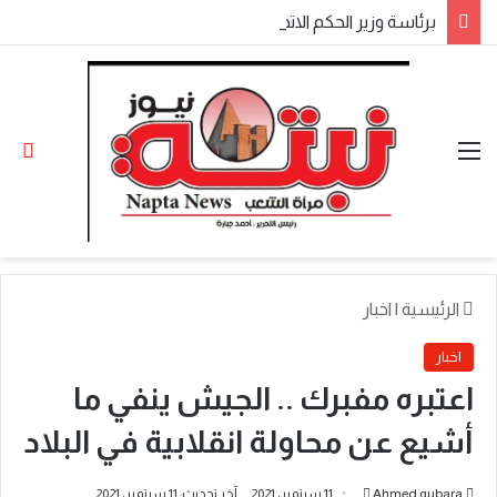
​برئاسة وزير الحكم الاتحادي.. اجتماع موسع لولاة الولايات بالخرطوم يناقش المتأخرات المالية وملفات الأمن والتنمية
القائمة
الو
الرئيسية
|
اخبار
اخبار
اعتبره مفبرك .. الجيش ينفي ما
أشيع عن محاولة انقلابية في البلاد
أرسل
Ahmed gubara
11 سبتمبر، 2021
آخر تحديث: 11 سبتمبر، 2021