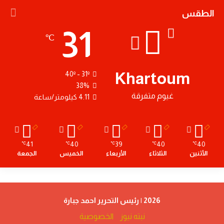
الطقس
31
℃
Khartoum
40º - 31º
38%
غيوم متفرقة
4.11 كيلومتر/ساعة
41
40
39
40
40
℃
℃
℃
℃
℃
الأثنين
الثلاثاء
الأربعاء
الخميس
الجمعة
2026 | رئيس التحرير احمد جبارة
نبته نيوز
الخصوصية