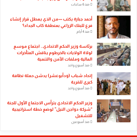
منذ 6 ساعات
أحمد جبارة يكتب ٠٠٠من الذي يعطل قرار إنشاء
فرع للبنك الزراعي بمنطقة كاب الجداد؟
منذ 4 أيام
​برئاسة وزير الحكم الاتحادي.. اجتماع موسع
لولاة الولايات بالخرطوم يناقش المتأخرات
المالية وملفات الأمن والتنمية
منذ أسبوع واحد
إتحاد شباب (ودأبوعشر) يدشن حملة نظافة
كبرى للقرية
منذ أسبوع واحد
وزير الحكم الاتحادي يترأس الاجتماع الأول للجنة
“شركة دواجن النيل” لوضع خطة استراتيجية
للتشغيل
منذ أسبوعين