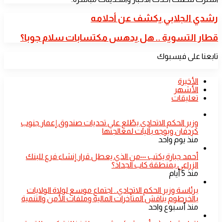
رشدي
رشدي الجلابي يكشف عن أحلامه
الجلابي
يكشف
قطار
قطار التسوية .. هل يدهس مكتسابات سلام جوبا؟
عن
التسوية
أحلامه
..
تابعنا على فيسبوك
هل
يدهس
مكتسابات
الأخيرة
سلام
الأشهر
جوبا؟
تعليقات
​وزير الحكم الاتحادي يطّلع على تحديات صندوق إعمار جنوب
كردفان ويوجه بآليات لمعالجتها
منذ يوم واحد
أحمد جبارة يكتب ٠٠٠من الذي يعطل قرار إنشاء فرع للبنك
الزراعي بمنطقة كاب الجداد؟
منذ 5 أيام
​برئاسة وزير الحكم الاتحادي.. اجتماع موسع لولاة الولايات
بالخرطوم يناقش المتأخرات المالية وملفات الأمن والتنمية
منذ أسبوع واحد