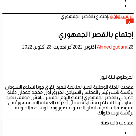
الوضع
الدخول
بحث
المظلم
عن
الرئيسية
|
اخبار
|
إجتماع بالقصر الجمهوري
اخبار
إجتماع بالقصر الجمهوري
أرسل
28 أكتوبر، 2022
Ahmed gubara
آخر تحديث: 28 أكتوبر، 2022
بريدا
إلكترونيا
الخرطوم: نبتة نيوز
عقدت اللجنة الوطنية العليا لمتابعة تنفيذ إتفاق جوبا لسلام السودان
برئاسة نائب رئيس المجلس السيادي الفريق أول محمد حمدان دقلو
حميدتي بالقصر الجمهوري إجتماع اليوم الخميس ناقش موقف تنفيذ
اتفاق جوبا للسلام بمشاركة ممثلي أطراف العملية السلمية، ورئيس
مفوضية السلام سليمان الدبيلو بحضور وفد الوساطة الجنوبية
برئاسة توت قلواك .
مقالات ذات صلة