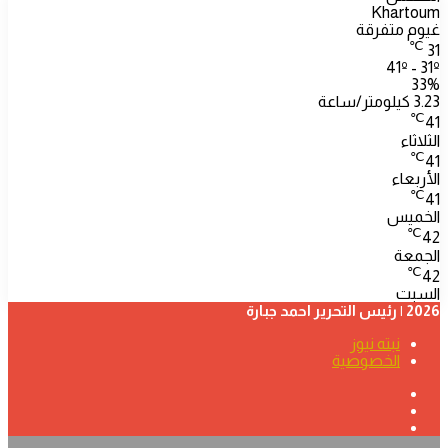
Khartoum
غيوم متفرقة
℃
31
41º - 31º
33%
3.23 كيلومتر/ساعة
℃
41
الثلاثاء
℃
41
الأربعاء
℃
41
الخميس
℃
42
الجمعة
℃
42
السبت
2026 | رئيس التحرير احمد جبارة
نبته نيوز
الخصوصية
فيسبوك
‫YouTube
تيلقرام