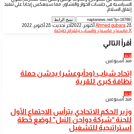
السياسية في جلسات الحوار والتشاور، مما سينعكس إيجاباً علي تنفيذ
إتفاق السلام.
نسخ الرابط
أرسل
28 أكتوبر، 2022
Ahmed gubara
آخر تحديث: 28 أكتوبر، 2022
بريدا
‫X
ماسنجر
ماسنجر
واتساب
تيلقرام
طباعة
إلكترونيا
أقرأ التالي
اخبار
منذ أسبوعين
إتحاد شباب (ودأبوعشر) يدشن حملة
نظافة كبرى للقرية
اخبار
منذ أسبوعين
وزير الحكم الاتحادي يترأس الاجتماع الأول
للجنة “شركة دواجن النيل” لوضع خطة
استراتيجية للتشغيل