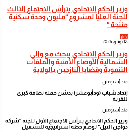
​وزير الحكم الاتحادي يترأس الاجتماع الثالث
للجنة العليا لمشروع “مليون وحدة سكنية
منتجة “
اخبار
18 يونيو، 2026
​وزير الحكم الاتحادي يبحث مع والي
الشمالية الأوضاع الأمنية والملفات
التنموية وقضايا النازحين بالولاية
منذ أسبوعين
إتحاد شباب (ودأبوعشر) يدشن حملة نظافة كبرى
للقرية
منذ أسبوعين
وزير الحكم الاتحادي يترأس الاجتماع الأول للجنة “شركة
دواجن النيل” لوضع خطة استراتيجية للتشغيل