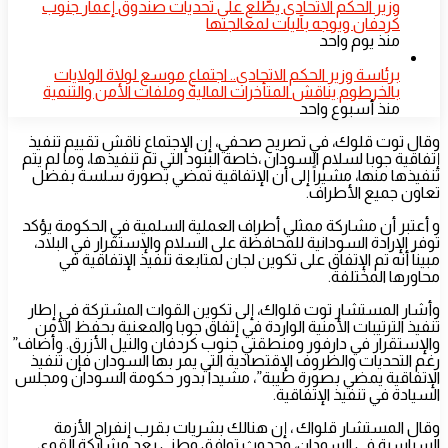
​وزير الحكم الاتحادي يطّلع على تحديات صندوق إعمار جنوب
كردفان ويوجه بآليات لمعالجتها
منذ يوم واحد
​برئاسة وزير الحكم الاتحادي.. اجتماع موسع لولاة الولايات
بالخرطوم يناقش المتأخرات المالية وملفات الأمن والتنمية
منذ أسبوع واحد
وقال توت قلوك، في تصريح صحفي، إن الإجتماع ناقش تقييم تنفيذ
إتفاقية جوبا لسلام السودان ،خاصة البنود التي تم تنفيذها، وما لم يتم
تنفيذها منها، مشيراً إلى أن الإتفاقية تمضي بصورة سلسة بفضل
تعاون جميع الأطراف.
و أعتبر أن مشاركة ممثلي أطراف العملية السلمية في الحكومة يؤكد
توفر الإرادة السودانية للمحافظة على السلام والإستقرار في البلاد،
مبيناً أنه تم الإتفاق على تكوين لجان لمتابعة تنفيذ الإتفاقية في
محاورها المختلفة.
وأشار المستشار توت قلواك، إلى تكوين القوات المشتركة في إطار
تنفيذ الترتيبات الأمنية الواردة في إتفاق جوبا والمعنية بحفظ الأمن
والإستقرار في دارفور ومنطقتي جنوب كردفان والنيل الأزرق. وأضاف”
رغم التحديات والظروف الإقتصادية التي يمر بها السودان فإن تنفيذ
الإتفاقية يمضي بصورة طيبة”، مشيداً بدور حكومة السودان ومجلس
السيادة في تنفيذ الإتفاقية.
وقال المستشار قلواك ، إن هنالك بشريات بقرب إنفراج الأزمة
السياسية في السودان، وحدوث توافق وطني بعد مشاركة القوى