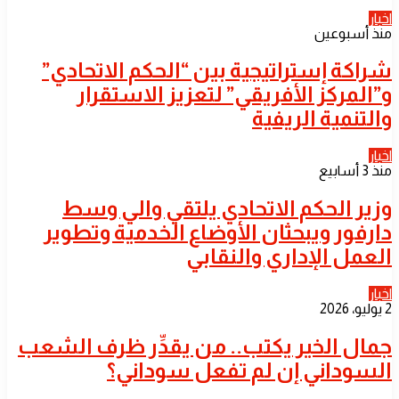
اخبار
منذ أسبوعين
شراكة إستراتيجية بين “الحكم الاتحادي”
و”المركز الأفريقي” لتعزيز الاستقرار
والتنمية الريفية
اخبار
منذ 3 أسابيع
​وزير الحكم الاتحادي يلتقي والي وسط
دارفور ويبحثان الأوضاع الخدمية وتطوير
العمل الإداري والنقابي
اخبار
2 يوليو، 2026
جمال الخير يكتب.. من يقدِّر ظرف الشعب
السوداني إن لم تفعل سوداني؟