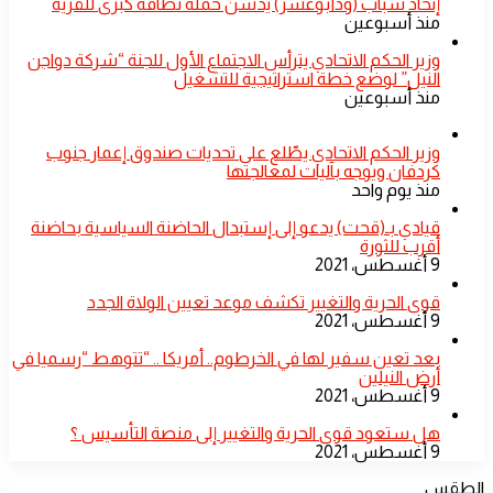
إتحاد شباب (ودأبوعشر) يدشن حملة نظافة كبرى للقرية
منذ أسبوعين
وزير الحكم الاتحادي يترأس الاجتماع الأول للجنة “شركة دواجن
النيل” لوضع خطة استراتيجية للتشغيل
منذ أسبوعين
​وزير الحكم الاتحادي يطّلع على تحديات صندوق إعمار جنوب
كردفان ويوجه بآليات لمعالجتها
منذ يوم واحد
قيادي بـ(قحت) يدعو إلى إستبدال الحاضنة السياسية بحاضنة
أقرب للثورة
9 أغسطس، 2021
قوى الحرية والتغيير تكشف موعد تعيين الولاة الجدد
9 أغسطس، 2021
بعد تعين سفير لها في الخرطوم.. أمريكا .. “تتوهط “رسميا في
أرض النيلين
9 أغسطس، 2021
هل ستعود قوى الحرية والتغيير إلى منصة التأسيس ؟
9 أغسطس، 2021
الطقس