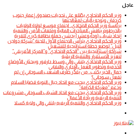
عاجل
​وزير الحكم الاتحادي يطّلع على تحديات صندوق إعمار جنوب
كردفان ويوجه بآليات لمعالجتها
​برئاسة وزير الحكم الاتحادي.. اجتماع موسع لولاة الولايات
بالخرطوم يناقش المتأخرات المالية وملفات الأمن والتنمية
إتحاد شباب (ودأبوعشر) يدشن حملة نظافة كبرى للقرية
وزير الحكم الاتحادي يترأس الاجتماع الأول للجنة “شركة دواجن
النيل” لوضع خطة استراتيجية للتشغيل
شراكة إستراتيجية بين “الحكم الاتحادي” و”المركز الأفريقي”
لتعزيز الاستقرار والتنمية الريفية
​وزير الحكم الاتحادي يلتقي والي وسط دارفور ويبحثان الأوضاع
الخدمية وتطوير العمل الإداري والنقابي
جمال الخير يكتب.. من يقدِّر ظرف الشعب السوداني إن لم
تفعل سوداني؟
​وزير الحكم الاتحادي يبحث مع اتحاد جبال النوبة قضايا السلام
ودعم “معركة الكرامة”
​وزير الحكم الاتحادي يبحث مع اتحاد الشباب السوداني مشروعات
التنمية الريفية وريادة الأعمال
​وزير الحكم الاتحادي والتنمية الريفيه يلتقي والي ولاية كسلا
الوضع
المظلم
القائمة