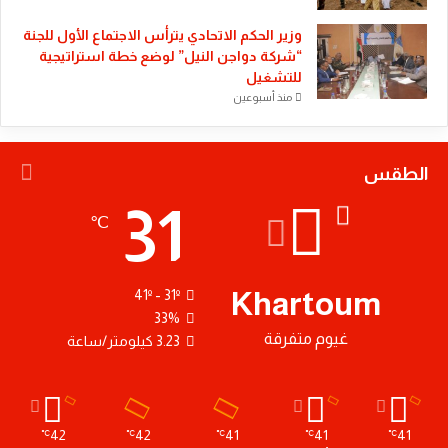
وزير الحكم الاتحادي يترأس الاجتماع الأول للجنة
“شركة دواجن النيل” لوضع خطة استراتيجية
للتشغيل
منذ أسبوعين
الطقس
31
℃
Khartoum
41º - 31º
33%
غيوم متفرقة
3.23 كيلومتر/ساعة
42
42
41
41
41
℃
℃
℃
℃
℃