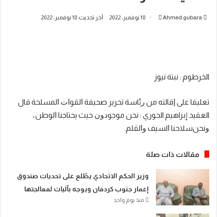
أرسل
Ahmed gubara
18 نوفمبر، 2022
آخر تحديث: 18 نوفمبر، 2022
بريدا
إلكترونيا
الخرطوم : نبتة نيوز
ﺗﻌﻠﻴﻘﺎ ﻋﻠﻰ ﺇﻗﺎﻟﺘﻪ ﻣﻦ ﺭﺋﺎﺳﺔ ﺗﺤﺮﻳﺮ ﺻﺤﻴﻔﺔ ﺍﻟﻘﻮﺍﺕ ﺍﻟﻤﺴﻠﺤﺔ قال
العقيد إبراهيم الحوري : ﻧﺤﻦ ﻣﻮﺟﻮﺩﻭﻥ ﺣﻴﺚ ﻳﺤﺘﺎﺟﻨﺎ ﺍﻟﻮﻃﻦ ،
ﻭﻧﺤﻦﺳﻼﺣﻨﺎ ﺍﻟﺴﻴﻒ ﻭﺍﻟﻘﻠﻢ.
مقالات ذات صلة
​وزير الحكم الاتحادي يطّلع على تحديات صندوق
إعمار جنوب كردفان ويوجه بآليات لمعالجتها
منذ يوم واحد