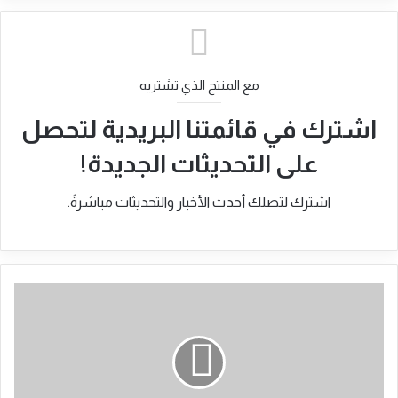
شراكة إستراتيجية بين “الحكم الاتحادي” و”المركز
الأفريقي” لتعزيز الاستقرار والتنمية الريفية
مع المنتج الذي تشتريه
اشترك في قائمتنا البريدية لتحصل
على التحديثات الجديدة!
اشترك لتصلك أحدث الأخبار والتحديثات مباشرةً.
وضع
"اردول"
في
الاقامة
الجبرية
..