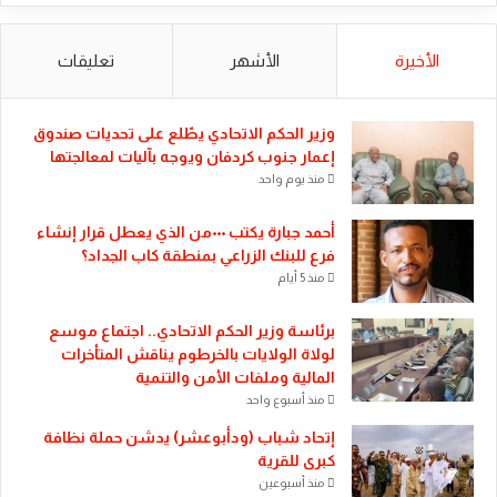
الأخيرة
الأشهر
تعليقات
​وزير الحكم الاتحادي يطّلع على تحديات صندوق
إعمار جنوب كردفان ويوجه بآليات لمعالجتها
منذ يوم واحد
أحمد جبارة يكتب ٠٠٠من الذي يعطل قرار إنشاء
فرع للبنك الزراعي بمنطقة كاب الجداد؟
منذ 5 أيام
​برئاسة وزير الحكم الاتحادي.. اجتماع موسع
لولاة الولايات بالخرطوم يناقش المتأخرات
المالية وملفات الأمن والتنمية
منذ أسبوع واحد
إتحاد شباب (ودأبوعشر) يدشن حملة نظافة
كبرى للقرية
منذ أسبوعين