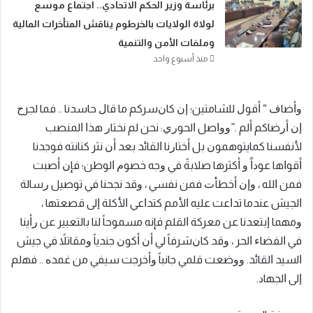
​برئاسة وزير الحكم الاتحادي.. اجتماع موسع
لولاة الولايات بالخرطوم يناقش المتأخرات المالية
وملفات الأمن والتنمية
منذ أسبوع واحد
ﻭﺃﺿﺎﻑ “ ﺃﻗﻮﻝ ﻟﻠﺸﺎﻣﺘﻴﻦ؛ ﺇﻥ ﻛﺎﻥﺳﺮﻛﻢ ﻣﺎ ﻗﺎﻝ ﺣﺎﺳﺪﻧﺎ .. ﻓﻤﺎ ﻟﺠﺮﺡ
ﺇﻥ ﺃﺭﺿﺎﻛﻢ ﺃﻟﻢ .”ﻭﻭﺍﺻﻞ ﺍﻟﺤﻮﺭﻱ: ﻧﺤﻦ ﻟﻢ ﻧﺨﺘﺎﺭ ﻫﺬﺍ ﺍﻟﻤﻨﺼﺐ
ﻷﻧﻔﺴﻨﺎ ﻛﻤﺎﻳﺘﻮﻫﻤﻮﻥ ﺑﻞ ﺃﺧﺘﺎﺭﻧﺎ ﺍﻟﻘﺎﺋﺪ ﺑﻌﺪ ﺃﻥ ﻧﺜﺮ ﻛﻨﺎﻧﺘﻪ ﻓﻮﺟﺪﻧﺎ
ﺃﻗﻮﺍﻫﺎ ﻋﻮﺩﺍً ﻭ ﺃﻛﺜﺮﻫﺎ ﺻﻼﺑﺔً ﻓﻲ ﻭﺟﻪ ﺧﺼﻮﻡ ﺍﻟﻮﻃﻦ؛ ﻓﺈﻥ ﺃﺻﺒﺖ
ﻓﻤﻦ ﺍﻟﻠﻪ ، ﻭﺇﻥ ﺃﺧﻄﺄﺕ ﻓﻤﻦ ﻧﻔﺴﻲ ، ﻭﻗﺪ ﻧﺠﺤﻨﺎ ﻓﻲ ﺗﻮﺻﻴﻞ ﺭﺳﺎﻟﺔ
ﺍﻟﺠﻴﺶ ﻋﻨﺪﻣﺎ ﺗﺪﺍﻋﺖ ﻋﻠﻴﻪ ﺍﻷﻣﻢ ﻛﺘﺪﺍﻋﻲ ﺍﻷﻛﻠﺔ ﺇﻟﻰ ﻗﺼﻌﺘﻬﺎ ،
ﻭﻣﻬﻤﺎ ﺇﺑﺘﻌﺪﻧﺎ ﻋﻦ ﻣﻌﺮﻛﺔ ﺍﻟﻘﻠﻢ ﻓﺈﻧﻪ ﻣﺴﻤﻮﺣﺎً ﻟﻨﺎ ﺑﺎﻟﺘﻌﺒﻴﺮ ﻋﻦ ﺭﺃﻳﻨﺎ
ﻓﻲ ﺍﻟﻔﻀﺎﺀ ﺍﻟﺤﺮ ، ﻭﻗﺪ ﻛﺎﻥﺷﺮﻓﺎً ﻟﻲ ﺃﻥ ﺃﻛﻮﻥ ﺟﻨﺪﻳﺎً ﻭﻣﻘﺎﺗﻼً ﻓﻲ ﺟﻴﺶ
ﺍﻟﺴﻴﺪ ﺍﻟﻘﺎﺋﺪ. ﻭﻭﺿﻌﺖ ﻗﻠﻤﻲ ﺟﺎﻧﺒﺎً ﻭﺃﺧﺮﺟﺖ ﺳﻴﻔﻲ ﻣﻦ ﻏﻤﺪﻩ .. ﻓﻬلم
ﺇﻟﻰ ﺍﻟﺠﻬﺎﺩ.