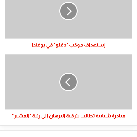
في
يوغندا
إستهداف موكب "دقلو" في يوغندا
مبادرة
شبابية
تطالب
بترقية
البرهان
إلى
رتبة
"المشير"
مبادرة شبابية تطالب بترقية البرهان إلى رتبة "المشير"