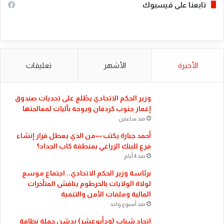
تابعنا على فيسبوك
الأخيرة
الأشهر
تعليقات
​وزير الحكم الاتحادي يطّلع على تحديات صندوق
إعمار جنوب كردفان ويوجه بآليات لمعالجتها
منذ ساعتين
أحمد جبارة يكتب ٠٠٠من الذي يعطل قرار إنشاء
فرع للبنك الزراعي بمنطقة كاب الجداد؟
منذ 4 أيام
​برئاسة وزير الحكم الاتحادي.. اجتماع موسع
لولاة الولايات بالخرطوم يناقش المتأخرات
المالية وملفات الأمن والتنمية
منذ أسبوع واحد
إتحاد شباب (ودأبوعشر) يدشن حملة نظافة