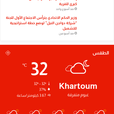
كبرى للقرية
منذ أسبوع واحد
وزير الحكم الاتحادي يترأس الاجتماع الأول للجنة
“شركة دواجن النيل” لوضع خطة استراتيجية
للتشغيل
منذ أسبوعين
الطقس
32
℃
Khartoum
32º - 32º
37%
غيوم متفرقة
3.67 كيلومتر/ساعة