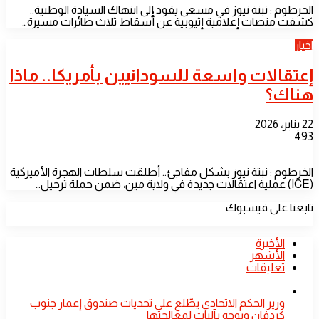
الخرطوم : نبتة نيوز في مسعى يقود إلى انتهاك السيادة الوطنية..
كشفت منصات إعلامية إثيوبية عن أُسقاط ثلاث طائرات مسيرة…
اخبار
إعتقالات واسعة للسودانيين بأمريكا.. ماذا
هناك؟
22 يناير، 2026
493
الخرطوم : نبتة نيوز بشكل مفاجئ.. أطلقت سلطات الهجرة الأميركية
(ICE) عملية اعتقالات جديدة في ولاية مين، ضمن حملة ترحيل…
تابعنا على فيسبوك
الأخيرة
الأشهر
تعليقات
​وزير الحكم الاتحادي يطّلع على تحديات صندوق إعمار جنوب
كردفان ويوجه بآليات لمعالجتها