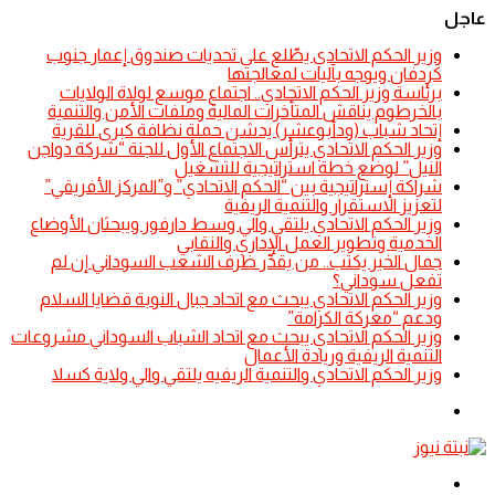
عاجل
​وزير الحكم الاتحادي يطّلع على تحديات صندوق إعمار جنوب
كردفان ويوجه بآليات لمعالجتها
​برئاسة وزير الحكم الاتحادي.. اجتماع موسع لولاة الولايات
بالخرطوم يناقش المتأخرات المالية وملفات الأمن والتنمية
إتحاد شباب (ودأبوعشر) يدشن حملة نظافة كبرى للقرية
وزير الحكم الاتحادي يترأس الاجتماع الأول للجنة “شركة دواجن
النيل” لوضع خطة استراتيجية للتشغيل
شراكة إستراتيجية بين “الحكم الاتحادي” و”المركز الأفريقي”
لتعزيز الاستقرار والتنمية الريفية
​وزير الحكم الاتحادي يلتقي والي وسط دارفور ويبحثان الأوضاع
الخدمية وتطوير العمل الإداري والنقابي
جمال الخير يكتب.. من يقدِّر ظرف الشعب السوداني إن لم
تفعل سوداني؟
​وزير الحكم الاتحادي يبحث مع اتحاد جبال النوبة قضايا السلام
ودعم “معركة الكرامة”
​وزير الحكم الاتحادي يبحث مع اتحاد الشباب السوداني مشروعات
التنمية الريفية وريادة الأعمال
​وزير الحكم الاتحادي والتنمية الريفيه يلتقي والي ولاية كسلا
الوضع
المظلم
القائمة