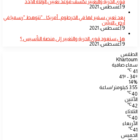
قوى الحرية والتغيير تكشف موعد تعيين الولاة الجدد
9 أغسطس، 2021
بعد تعين سفير لها في الخرطوم.. أمريكا .. “تتوهط “رسميا في
أرض النيلين
9 أغسطس، 2021
هل ستعود قوى الحرية والتغيير إلى منصة التأسيس ؟
9 أغسطس، 2021
الطقس
Khartoum
سماء صافية
℃
41
41º - 34º
14%
3.55 كيلومتر/ساعة
℃
40
الأثنين
℃
42
الثلاثاء
℃
40
الأربعاء
℃
41
الخميس