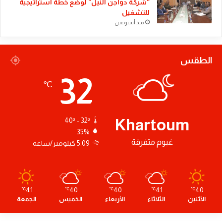
“شركة دواجن النيل” لوضع خطة استراتيجية
للتشغيل
منذ أسبوعين
الطقس
32
℃
Khartoum
40º - 32º
35%
غيوم متفرقة
5.09 كيلومتر/ساعة
41
40
40
41
40
℃
℃
℃
℃
℃
الأثنين
الثلاثاء
الأربعاء
الخميس
الجمعة