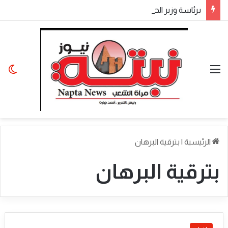
​برئاسة وزير الحكم الاتحادي.. اجتماع موسع لولاة الولايات بالخرطوم يناقش المتأخرات المالية وملفات الأمن والتنمية
القائمة
الو
الرئيسية
|
بترقية البرهان
بترقية البرهان