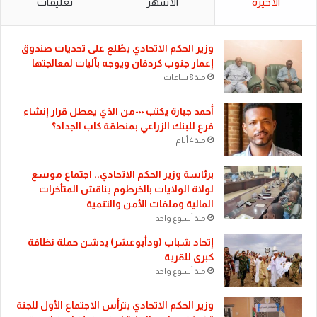
الأخيرة
الأشهر
تعليقات
​وزير الحكم الاتحادي يطّلع على تحديات صندوق
إعمار جنوب كردفان ويوجه بآليات لمعالجتها
منذ 8 ساعات
أحمد جبارة يكتب ٠٠٠من الذي يعطل قرار إنشاء
فرع للبنك الزراعي بمنطقة كاب الجداد؟
منذ 4 أيام
​برئاسة وزير الحكم الاتحادي.. اجتماع موسع
لولاة الولايات بالخرطوم يناقش المتأخرات
المالية وملفات الأمن والتنمية
منذ أسبوع واحد
إتحاد شباب (ودأبوعشر) يدشن حملة نظافة
كبرى للقرية
منذ أسبوع واحد
وزير الحكم الاتحادي يترأس الاجتماع الأول للجنة