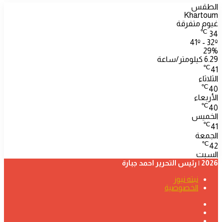
الطقس
Khartoum
غيوم متفرقة
℃
34
41º - 32º
29%
6.29 كيلومتر/ساعة
℃
41
الثلاثاء
℃
40
الأربعاء
℃
40
الخميس
℃
41
الجمعة
℃
42
السبت
2026 | رئيس التحرير احمد جبارة
نبته نيوز
الخصوصية
فيسبوك
‫YouTube
تيلقرام