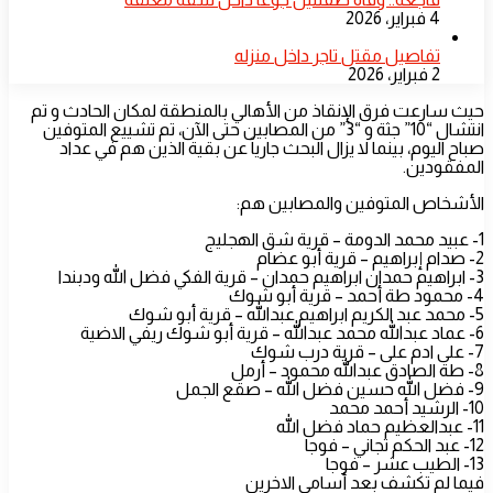
4 فبراير، 2026
تفاصيل مقتل تاجر داخل منزله
2 فبراير، 2026
حيث سارعت فرق الإنقاذ من الأهالي بالمنطقة لمكان الحادث و تم
انتشال “10” جثة و “3” من المصابين حتى الآن، تم تشييع المتوفين
صباح اليوم، بينما لا يزال البحث جارياً عن بقية الذين هم في عداد
المفقودين.
الأشخاص المتوفين والمصابين هم:
1- عبيد محمد الدومة – قرية شق الهجليج
2- صدام إبراهيم – قرية أبو عضام
3- ابراهيم حمدان ابراهيم حمدان – قرية الفكي فضل الله ودبندا
4- محمود طة أحمد – قرية أبو شوك
5- محمد عبد الكريم ابراهيم عبدالله – قرية أبو شوك
6- عماد عبدالله محمد عبدالله – قرية أبو شوك ريفي الاضية
7- على ادم على – قرية درب شوك
8- طة الصادق عبدالله محمود – أرمل
9- فضل الله حسين فضل الله – صقع الجمل
10- الرشيد أحمد محمد
11- عبدالعظيم حماد فضل الله
12- عبد الحكم تجاني – فوجا
13- الطيب عشر – فوجا
فيما لم تكشف بعد أسامي الاخرين