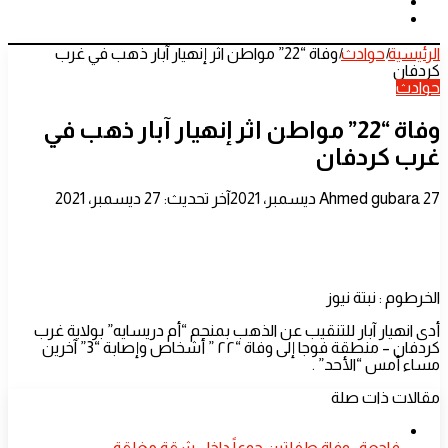
الوضع
الدخول
بحث
المظلم
عن
الرئيسية
|
حوادث
|
وفاة “22” مواطن اثر إنهيار آبار ذهب في غرب
كردفان
حوادث
وفاة “22” مواطن اثر إنهيار آبار ذهب في
غرب كردفان
أرسل
27 ديسمبر، 2021
Ahmed gubara
آخر تحديث: 27 ديسمبر، 2021
بريدا
إلكترونيا
الخرطوم : نبتة نيوز
أدى انهيار آبار للتنقيب عن الذهب بمنجم “أم دريسايه” بولاية غرب
كردفان – منطقة فوجا إلى وفاة “٢٢ ” أشخاص وإصابة “3” آخرين
مساء أمس “الأحد” .
مقالات ذات صلة
فاجعة.. وفاة طفلتين جوعاً داخل شقة مغلقة