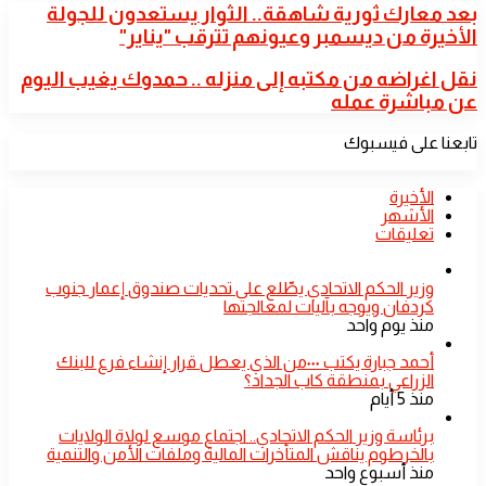
بعد
بعد معارك ثورية شاهقة.. الثوار يستعدون للجولة
معارك
الأخيرة من ديسمبر وعيونهم تترقب "يناير"
ثورية
شاهقة..
نقل
نقل اغراضه من مكتبه إلى منزله .. حمدوك يغيب اليوم
الثوار
اغراضه
عن مباشرة عمله
يستعدون
من
للجولة
مكتبه
الأخيرة
تابعنا على فيسبوك
إلى
من
منزله
ديسمبر
..
وعيونهم
الأخيرة
حمدوك
تترقب
الأشهر
يغيب
"يناير"
تعليقات
اليوم
عن
مباشرة
​وزير الحكم الاتحادي يطّلع على تحديات صندوق إعمار جنوب
عمله
كردفان ويوجه بآليات لمعالجتها
منذ يوم واحد
أحمد جبارة يكتب ٠٠٠من الذي يعطل قرار إنشاء فرع للبنك
الزراعي بمنطقة كاب الجداد؟
منذ 5 أيام
​برئاسة وزير الحكم الاتحادي.. اجتماع موسع لولاة الولايات
بالخرطوم يناقش المتأخرات المالية وملفات الأمن والتنمية
منذ أسبوع واحد