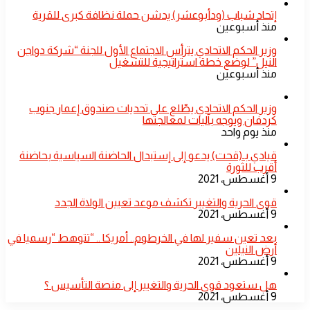
إتحاد شباب (ودأبوعشر) يدشن حملة نظافة كبرى للقرية
منذ أسبوعين
وزير الحكم الاتحادي يترأس الاجتماع الأول للجنة “شركة دواجن
النيل” لوضع خطة استراتيجية للتشغيل
منذ أسبوعين
​وزير الحكم الاتحادي يطّلع على تحديات صندوق إعمار جنوب
كردفان ويوجه بآليات لمعالجتها
منذ يوم واحد
قيادي بـ(قحت) يدعو إلى إستبدال الحاضنة السياسية بحاضنة
أقرب للثورة
9 أغسطس، 2021
قوى الحرية والتغيير تكشف موعد تعيين الولاة الجدد
9 أغسطس، 2021
بعد تعين سفير لها في الخرطوم.. أمريكا .. “تتوهط “رسميا في
أرض النيلين
9 أغسطس، 2021
هل ستعود قوى الحرية والتغيير إلى منصة التأسيس ؟
9 أغسطس، 2021