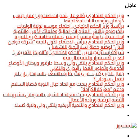
عاجل
​وزير الحكم الاتحادي يطّلع على تحديات صندوق إعمار جنوب
كردفان ويوجه بآليات لمعالجتها
​برئاسة وزير الحكم الاتحادي.. اجتماع موسع لولاة الولايات
بالخرطوم يناقش المتأخرات المالية وملفات الأمن والتنمية
إتحاد شباب (ودأبوعشر) يدشن حملة نظافة كبرى للقرية
وزير الحكم الاتحادي يترأس الاجتماع الأول للجنة “شركة دواجن
النيل” لوضع خطة استراتيجية للتشغيل
شراكة إستراتيجية بين “الحكم الاتحادي” و”المركز الأفريقي”
لتعزيز الاستقرار والتنمية الريفية
​وزير الحكم الاتحادي يلتقي والي وسط دارفور ويبحثان الأوضاع
الخدمية وتطوير العمل الإداري والنقابي
جمال الخير يكتب.. من يقدِّر ظرف الشعب السوداني إن لم
تفعل سوداني؟
​وزير الحكم الاتحادي يبحث مع اتحاد جبال النوبة قضايا السلام
ودعم “معركة الكرامة”
​وزير الحكم الاتحادي يبحث مع اتحاد الشباب السوداني مشروعات
التنمية الريفية وريادة الأعمال
​وزير الحكم الاتحادي والتنمية الريفيه يلتقي والي ولاية كسلا
الوضع
المظلم
القائمة