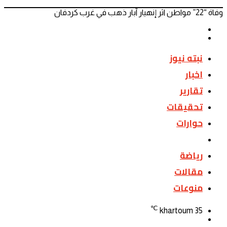
وفاة “22” مواطن اثر إنهيار آبار ذهب في غرب كردفان
المقال
المقال
السابق
التالي
نبته نيوز
اخبار
تقارير
تحقيقات
حوارات
حوادث
رياضة
مقالات
منوعات
℃
khartoum
35
تسجيل