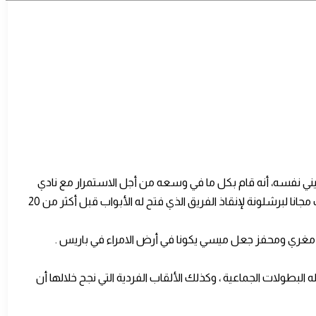
يني نفسه، أنه قام بكل ما في وسعه من أجل الاستمرار مع نادي
برشلونة، بيد أن رئيس النادي خوان لابورتا قال ، إن كل الجهود بذلت قبل اتخاذ قرار التخلي عن خدمات ميسي، ولكن ألم يكن أمام ميسي خيار اللعب مجانا لبرشلونة لإنقاذ الفريق الذي فتح له الأبواب قبل أكثر من 20
رض مغري ومحفز جعل ميسي يكونا في أرض الامراء في باريس .
بطولات الجماعية ، وكذلك الألقاب الفردية التي نجح خلالها أن