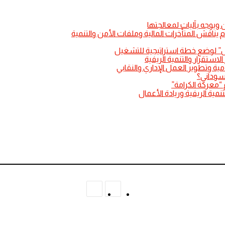
 ويوجه بآليات لمعالجتها
وم يناقش المتأخرات المالية وملفات الأمن والتنمية
لنيل” لوضع خطة استراتيجية للتشغيل
لاستقرار والتنمية الريفية
مية وتطوير العمل الإداري والنقابي
سوداني؟
 “معركة الكرامة”
مية الريفية وريادة الأعمال
المقال
المقال
السابق
التالي