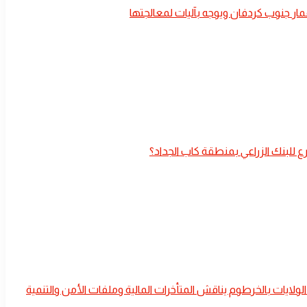
عمار جنوب كردفان ويوجه بآليات لمعالجتها
 الولايات بالخرطوم يناقش المتأخرات المالية وملفات الأمن والتنمية