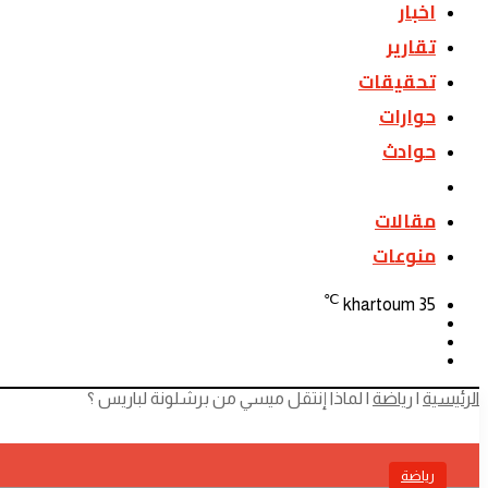
اخبار
تقارير
تحقيقات
حوارات
حوادث
رياضة
مقالات
منوعات
℃
khartoum
35
تسجيل
الوضع
الدخول
بحث
المظلم
عن
الرئيسية
|
رياضة
|
لماذا إنتقل ميسي من برشلونة لباريس ؟
رياضة