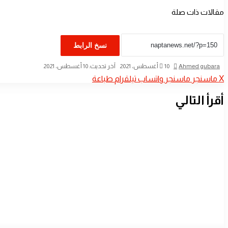
مقالات ذات صلة
نسخ الرابط
للمرة الثانية.. السنغال تتوج بأمم أفريقيا
أرسل
Ahmed gubara
10 أغسطس، 2021
آخر تحديث: 10 أغسطس، 2021
بريدا
‫X
ماسنجر
ماسنجر
واتساب
تيلقرام
طباعة
إلكترونيا
أقرأ التالي
كراهية الملاعب تهز اركان القلعة الحمراء
كراهية الملاعب تهز اركان القلعة الحمراء
الرفاهية تنتظر رونالدو في الرياض