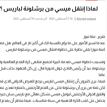
لماذا إنتقل ميسي من برشلونة لباريس ؟
أرسل
Ahmed gubara
10 أغسطس، 2021
آخر تحديث: 10 أغسطس، 2021
بريدا
إلكترونيا
تقرير : نبتة نيوز
عندما تسير الأمور على ما يرام بالنسبة لك في أكبر نادٍ في العالم، هل م
(نبتة نيوز) يلقي نظرة على خطوة انتقال ميسي من برشلونة لباريس .
وتسببت خطوة ميسي صدمة كبيرة لجميع متابعى كرة القدم العالمية والاس
عاما.
فيما ، يرى كثيرون أن إنتقال ميسي لباريس يرجع للعرض الخرافي الذي ق
لكن ثمة من يرى أن برشلونة تخلى عن النجم الأرجنتيني باعتباره تعدى عم
واتفق الدولي الأرجنتيني ليونيل ميسي بشكل نهائي مع باريس سان جيرمان
يحصل على لقب الكرة الذهبية في ستة مناسبات ، فيما ينتظر أن يقدم الن