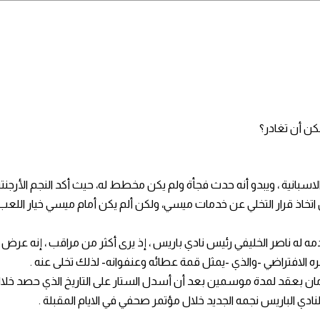
مكن أن تغادر؟
بانية ، ويبدو أنه حدث فجأة ولم يكن مخطط له، حيث أكد النجم الأرجنت
دمه له ناصر الخليفي رئيس نادي باريس ، إذ يرى أكثر من مراقب ، إنه ع
ره الافتراضي -والذي -يمثل قمة عطائه وعنفوانه- لذلك تخلى عنه .
 بعقد لمدة موسمين بعد أن أسدل الستار على التاريخ الذي حصد خلاله ال
ادي الباريس نجمه الجديد خلال مؤتمر صحفي في الايام المقبلة .