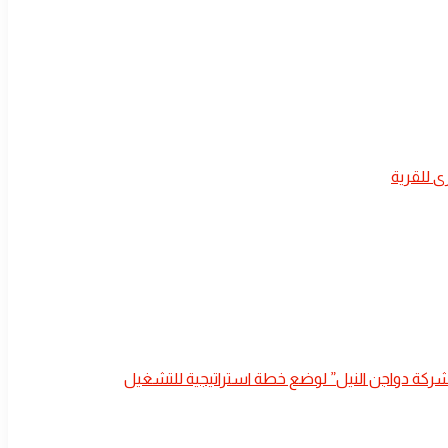
 للقرية
ة “شركة دواجن النيل” لوضع خطة استراتيجية للتشغيل