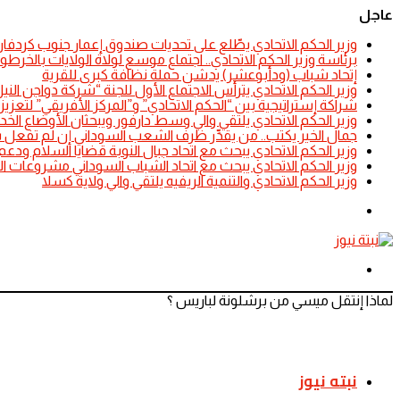
عاجل
​وزير الحكم الاتحادي يطّلع على تحديات صندوق إعمار جنوب كردفان
​برئاسة وزير الحكم الاتحادي.. اجتماع موسع لولاة الولايات بالخرط
إتحاد شباب (ودأبوعشر) يدشن حملة نظافة كبرى للقرية
وزير الحكم الاتحادي يترأس الاجتماع الأول للجنة “شركة دواجن ا
شراكة إستراتيجية بين “الحكم الاتحادي” و”المركز الأفريقي” لتعزيز ا
​وزير الحكم الاتحادي يلتقي والي وسط دارفور ويبحثان الأوضاع الخد
جمال الخير يكتب.. من يقدِّر ظرف الشعب السوداني إن لم تفعل 
​وزير الحكم الاتحادي يبحث مع اتحاد جبال النوبة قضايا السلام ودعم
​وزير الحكم الاتحادي يبحث مع اتحاد الشباب السوداني مشروعات التن
​وزير الحكم الاتحادي والتنمية الريفيه يلتقي والي ولاية كسلا
الوضع
المظلم
القائمة
لماذا إنتقل ميسي من برشلونة لباريس ؟
نبته نيوز