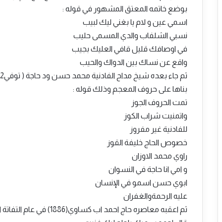
بوضع خاتمه المعتق المشهور في قوله :
اسمي عين و لام يا بغني ليك لبيب
نسبي الشلفاب والدي المسمى حليب
في اوصافك قليل قافي العليك بجيب
واقع عن نساك بين الدواك والحيب
بناها على حروف المعجم وذلك قوله :
تمت الحروف الجوز
واتمنيت شراب الكوز
للفادنية غير مفروز
خصوص الحاج خليفة القوز
راوي محمد الاوزان
و امي انا حاجة في النسوان
ابوي حسن اسمو في الإنسان
عليه الرحمةوالغفران
ثم اعقبه معاصره حاج احمد اب كساوي(1886) في عام التفاتة اوروبية سريعة للملكية الفكرية فأبدع في قوله: