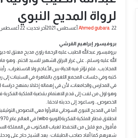
لرواة المديح النبوي
أرسل
22 أغسطس، 2021
Ahmed gubara
آخر تحديث: 22 أغسطس، 2021
بريدا
إلكترونيا
بروفيسور إبراهيم القرشي
بروفيسور عبدالله الطيب عليه الرحمة راوي مديح معتق له ديو
الله عليه وسلم… على غرار البراق الشهير للسيد الختم.. وهو ما
المجاذيب.. فلم تؤثر فيه الحياة بين الأعاجم ولا الاستغراب.. 
كتبه وفي جلسات المجمع اللغوي بالقاهرة في الستينات إلى رد ا
في المدارس والجامعات، لأن في إهماله إخلالا بمنهج دراسة ال
وهو اول من لفت إلى قدم الاهتمام بقضية الملكية الفكرية في
الخصوص… وساعود إلى حديثه لاحقا..
أما في المديح النبوي السوداني فاقرأوا معي النصوص التوثيقية 
انطلاق قطار الملكية الفكرية(الويبو wibo) في العالم عام 1970م…
فأقول مع قليل من التحفظ لغياب المكتوب في المملكة السنا