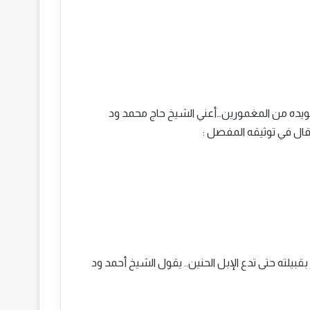
جويده من المغمورين…أعني الشيخ حاج محمد ود
قبيلته حتى تدع الإبل الحنين.. يقول الشيخ أحمد ود