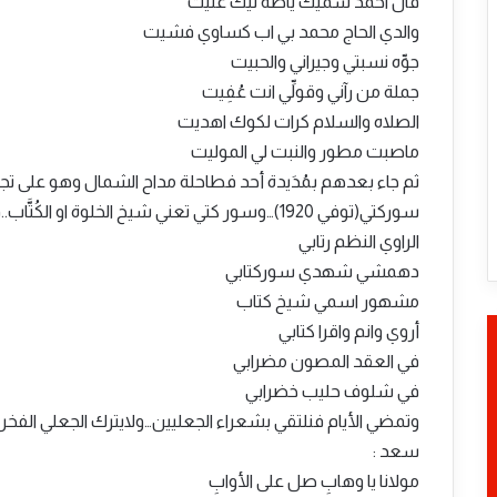
قال احمد سميك ياطه ليك غنيت
والدي الحاج محمد بي اب كساوي فشيت
جوِّه نسبتي وجيراني والحبيت
جملة من رآني وقولِّي انت عُفِيت
الصلاه والسلام كرات لكوك اهديت
ماصبت مطور والنبت لي الموليت
ثم جاء بعدهم بمُدَيدة أحد فطاحلة مداح الشمال وهو على ت
سوركتي(توفي 1920)…وسور كتي تعني شيخ الخلوة او الكُتَّاب..قال في توثيقه المفصل :
الراوي النظم رتابي
دهمشي شهدي سوركتابي
مشهور اسمي شيخ كتاب
أروي وانم واقرا كتابي
في العقد المصون مضرابي
في شلوف حليب خضرابي
وتمضي الأيام فنلتقي بشعراء الجعليين…ولايترك الجعلي الفخر ب
سعد :
مولانا يا وهابِ صل على الأوابِ