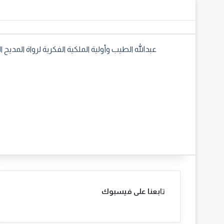
عبدالله الطيب وأولية الملكية الفكرية لرواة المديح ا
المقال
المقال
السابق
التالي
تابعنا على فيسبوك