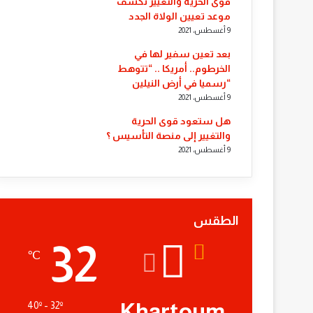
قوى الحرية والتغيير تكشف
موعد تعيين الولاة الجدد
9 أغسطس، 2021
بعد تعين سفير لها في
الخرطوم.. أمريكا .. “تتوهط
“رسميا في أرض النيلين
9 أغسطس، 2021
هل ستعود قوى الحرية
والتغيير إلى منصة التأسيس ؟
9 أغسطس، 2021
الطقس
32
℃
Khartoum
40º - 32º