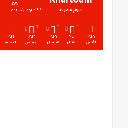
35%
غيوم متفرقة
5.8 كيلومتر/ساعة
41
40
40
41
40
℃
℃
℃
℃
℃
الأثنين
الثلاثاء
الأربعاء
الخميس
الجمعة