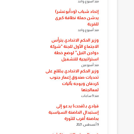
منذ أسبوع واحد
إتحاد شباب (ودأبوعشر)
يدشن حملة نظافة كبرى
للقرية
منذ أسبوع واحد
وزير الحكم الاتحادي يترأس
الاجتماع الأول للجنة “شركة
دواجن النيل” لوضع خطة
استراتيجية للتشغيل
منذ أسبوعين
​وزير الحكم الاتحادي يطّلع على
تحديات صندوق إعمار جنوب
كردفان ويوجه بآليات
لمعالجتها
منذ 9 ساعات
قيادي بـ(قحت) يدعو إلى
إستبدال الحاضنة السياسية
بحاضنة أقرب للثورة
9 أغسطس، 2021