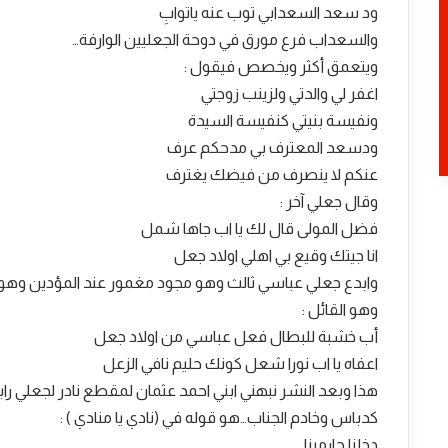
ود سعد السعدابي توب عنه ياتوابِ
والسعداب فرع مورق في دوحة الجعليين الوارفة…
ويتعمق أكثر ويخصص فيقول :
اغفر لي والدتي ولزينب زوجتي
ونفيسة بنيتي كنفيسة السيدة
ودسعد المعترف بي مدحكم عرف
عنكم لا ينصرف من فيضك يغترف
وقال جعلي آخر :
فضل المولى قال لك يا اب جاها شمل
انا جيتك وقيع بي اهلي اولاد جعل
وهو القائل :
أب خشبة للبطال فعل عباسي من اولاد جعل
اعفاه يا اب نورا شعل كونك حليم نافي الزعل
هذا وبعد النشر نبهني ابني احمد عثمان لمقطع نادر لجعلي 
كدباس وخادم الجناب…هو قوله في (نادي يا منادي ) :
دخلنا حارمينا