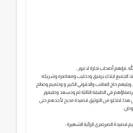
…فإنهم أصحاب تجارة لا تبور…
ند الجميع ابتداء برفيق ودحليب ومعاصره وشريكه
..ويليهم حاج العاقب والدقوني الكبير و ودتميم وصالح
 ورصفاؤهم في الطبقة الثالثة ثم ودسعد وطيفور
 هذا..لاتخلو من التوثيق قصيدة مديح لأحدهم حتى
دان.
يم قصيدة الصرصري الرائية الشهيرة :