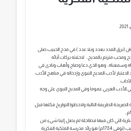
ان (برق المدد بعدد وبلا عدد ) في مدح الحبيب صلى
دح ومحب مترنم بالمديح… لاحقته بركات آبائه
رأيناه وسمعناه.. وهو الذي دعا وصاح وأهاب ونادى في
لاعتبار لأدب المديح النبوي وإدخاله في مناهج الأدب
آداب.
 الأدب العربي عموما وفي المديح النبوي على وجه
الصريحة الطريفة التالية ولاحظوا التواريخ فكلها قبل
رية التي كان فيها فطاحلة لم يصل إلينا شيء من
شعرهم كما أفاد صاحب الطبقات : يعد الشيخ حاج علي ودحليب (توفي 1784م) هو رائد مدرسة الملكية الفكرية