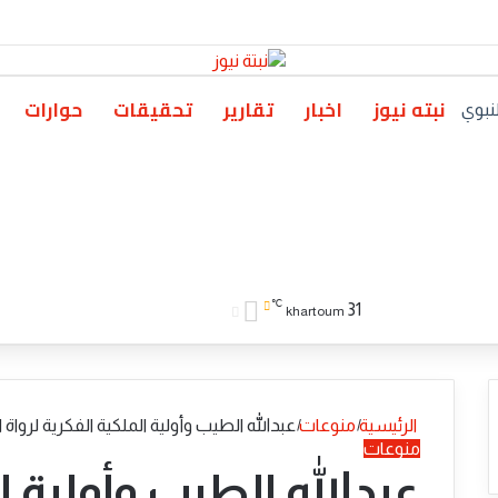
نبته نيوز
اخبار
تقارير
تحقيقات
حوارات
لنبوي
℃
تسجيل الدخول
بحث عن
الوضع المظلم
31
khartoum
الرئيسية
|
منوعات
|
عبدالله الطيب وأولية الملكية الفكرية لرواة ا
منوعات
عبدالله الطيب وأولية ا