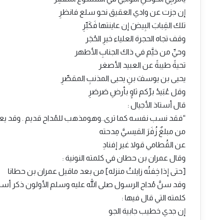
إن جزت عن وادي العقيق نحو سلع فانظرِ
تلك القِبابَ البِيضَ إن عاينتها فَكَبِّرِ
وقف تجاه الحجرة العلياء خيرِ الحُجَر
وحيِّ من خيَّم في ذاك الجنابِ الأطهر
تحيةً طيبةً عن العبيد الأصغر
يحيى بن يوسفَ بنِ يحيى المذنبِ المقصِّرِ
وقل عُبَيدُ برِّكم ثاوٍ بأرضِ صَرصَرِ
قال أستاذ الأجيال :
“فقد نسب نفسه كما ترى..وهومذهب للمُداح قديم . وقد يعلم
من مبلغٌ زُفَرَ القيسيَّ مِدحته
عن القُطامي قولا غير إفنادِ
وقال عمران بن حطان في كلمته النونية :
[حتى إذا خِفتُه زايلتُ منزله] من بعد ماقيل عمران بن حطانا
وقد سنَّ مُداح الرسول صلى الله عليه وسلم الأولون ذكر أ
كلمته التي قال فيها :
إن جدي خطيب جابية الجو