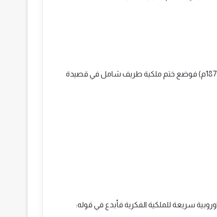
ثم جاء بعده شيخ مداح الفادنية محمد حسن ود حاجة ( توفي1872م) فوضع ختم ملكية طريف شامل في قصيدة