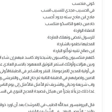
كوني متحسب
في الحسيب مجدي للنسيب انسب
مادح ابن مادح سته جدود أحسب
خادمين جاهو الكاسدُو متكسب
الصلاة الواردة
للرسول تمضي وتهلك الماردة
المحليها نظمو بالشاردة
ابن صالح تقيه توكِّلو الباردة
كلهم متكسبون وكاسبون ياشيخنا ولا كاسد فيهم إن شاء الله
وبين هؤلاء وأولئك استمر التوثيق المعهود بالاسم العادي ع
في أولية المديح (المزعومة).. النقر ودالشاعر في الطبقةالأولى
الامين واضرابهم في الطبقة الثانية ثم حاج الماحي والقريشي
واب شريعة وحياتي والشريف ثم الأمثل فالأمثل إلى يوم الناس
غدا ذلك جزءاً لا يتجزأ من هيكل قصيدة المديح النبوي في السو
قال البروفيسور عبدالله الطيب في (المرشد) بعد أن اورد خوات
يامُزجِيَ الخُوصِ النواجي في الشَّسُوع المُقفِر