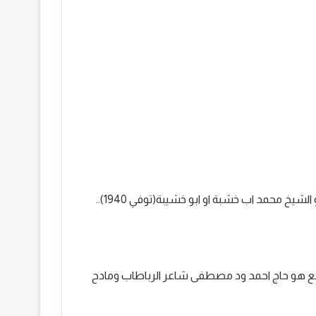
وابدع جعلي عباسي ثالث وهو مجود مغمور عند المؤدين وهو الشيخ محمد اب خشبة او ابو خشيبة(توفي 1940)..
رابع هو حاج احمد ود مصطفى شاعر الرباطاب ومادح