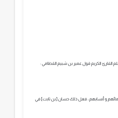
 القارئ الكريم قول عمير بن شبيم القطامي :
سمائهم و أنسابهم ، فعل ذلك حسان [بن ثابت] في