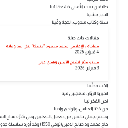
طايفين ببيت الله، بي خشعة لبّينا
الحجر مسّينا
سنة وكتاب مندوب، الحجة وفّينا
مقالات ذات صلة
مفاجأة : الإعلامي محمد محمود “حسكا” يبكي بعد وفاته
4 فبراير، 2026
فيديو مثير لشيخ الأمين وهدى عربي
3 فبراير، 2026
الحُب مجلِّينا
اتحيروا الزوّار، متعجبين فينا
نحن الفخر لينا
من جَدَنا العباس، والوادي وادينا
ونختم بجعلي خامس من معقل الجعليين وفي سُرَّة مداح السا
حاج محمد ود صالح الامين(توفي 1950) وقد أورد سلسلة جدوده من مداح الجناب في قوله :