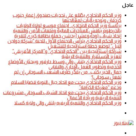
عاجل
​وزير الحكم الاتحادي يطّلع على تحديات صندوق إعمار جنوب
كردفان ويوجه بآليات لمعالجتها
​برئاسة وزير الحكم الاتحادي.. اجتماع موسع لولاة الولايات
بالخرطوم يناقش المتأخرات المالية وملفات الأمن والتنمية
إتحاد شباب (ودأبوعشر) يدشن حملة نظافة كبرى للقرية
وزير الحكم الاتحادي يترأس الاجتماع الأول للجنة “شركة دواجن
النيل” لوضع خطة استراتيجية للتشغيل
شراكة إستراتيجية بين “الحكم الاتحادي” و”المركز الأفريقي”
لتعزيز الاستقرار والتنمية الريفية
​وزير الحكم الاتحادي يلتقي والي وسط دارفور ويبحثان الأوضاع
الخدمية وتطوير العمل الإداري والنقابي
جمال الخير يكتب.. من يقدِّر ظرف الشعب السوداني إن لم
تفعل سوداني؟
​وزير الحكم الاتحادي يبحث مع اتحاد جبال النوبة قضايا السلام
ودعم “معركة الكرامة”
​وزير الحكم الاتحادي يبحث مع اتحاد الشباب السوداني مشروعات
التنمية الريفية وريادة الأعمال
​وزير الحكم الاتحادي والتنمية الريفيه يلتقي والي ولاية كسلا
الوضع
المظلم
القائمة