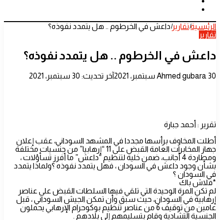
الوضع
الدخول
بحث
المظلم
عن
الرئيسية
|
تقارير
|
داعش في الخرطوم .. هل يتمدد نفوذه؟
تقارير
داعش في الخرطوم .. هل يتمدد نفوذه؟
أرسل
30 سبتمبر، 2021
Ahmed gubara
آخر تحديث: 30 سبتمبر، 2021
بريدا
إلكترونيا
تقرير : أحمد جبارة
أطلت المخاوف برأسها مجددا في المشهد السوداني، عقب إعلان
جهاز المخابرات العامة القبض على 11 “إرهابيا” من جنسيات مختلفة
ومطاردة 4 أجانب، ضمن خلية لتنظيم “داعش” ما أفرز تسأؤلات ،
بشأن وجود داعش في السودان ، فهل يتمدد نفوذه ؟ولماذا يتمدد
في السودان ؟
*فلاش باك
لم تكن المرة الوحيدة التي تلقي فيها السلطات القبض على عناصر
إرهابية في السودان، حيث سبق وأن تمكن الجيش السوداني ، قبل
عامين من توقيف 6 من عناصر تنظيم بوكوحرام الإرهابي يحملون
الجنسية التشادية وقام بتسليمهم إلى بلادهم .