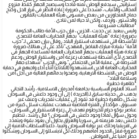
إستراتيجي سيدفع الوطن ثمنه فادحا وسيصبح الجهاز كقط منزوع
المخالب والأنياب ، مشددا على ضرورة إعادة النظر في قرار الحل وكبح
جماح المتجاوزين من بعض منسوبي هيئة العمليات بالقانون
والدستور ، واردف ، ولكن لا حياة لمن تنادي .
*مطالبات مشروعة
وليس ببعيد عن حديث ، الخزين ، فإن حزب الأمة طالب الحكومة
بضرورة إعادة “هيئة العمليات” بجهاز المخابرات العامة للتصدي
للأنشطة التي تستهدف استقرار البلاد ، وقال بيان صحفي لـ”حزب
الأمة” بقيادة مبارك الفاضل المهدي،”تأكد على أن هنالك ضرورة
لإعادة هيئة العمليات بجهاز المخابرات العامة لمساعدة الجهاز في
التصدي لأي أنشطة تستهدف زعزعة أمن واستقرار الوطن ودعم
الشرطة في عملية الأمن الاجتماعي”،ونعى الحزب “شهداء جهاز
المخابرات العامة الذين استشهدوا (الثلاثاء) أثناء أداء واجبهم في حماية
الوطن من الانشطة الارهابية، وضحوا بدمائهم الغالية من أجل أمن
وسلامة البلاد”.
*ظاهرة خطيرة
أستاذ العلوم السياسية بجامعة أمدرمان الاسلامية ، رأشد التجاني
يذهب في حديثه سابق لـ(الجريدة ) إلى أن وجود داعش في السودان
يشكل ظاهرة خطيرة قد تقود إلى عمليات تفجريات وعنف غير
مسبوق ، مؤكدا أن الفترة الماضية شهدت عمليات تسلل كبيرة من
عناصر بوكو حرام للخرطوم تهدف إلى زعزة الاستقرار في السودان ،
وحول سؤال لماذا وجود داعش في السودان ؟ قال رأشد ، تنظيم
داعش بعد هزيمته في سوريا والعراق يحاول أن يعود بقوة ويتمدد
في افريقيا وذلك عبر بوابة السودان وليبيا ، داعيا السلطات الامنية إلى
ضرورة قفل الحدود أمامهم وذلك لكي لايتسللو إلى السودان ويشكلوا
خطر أمنيا على المواطن .