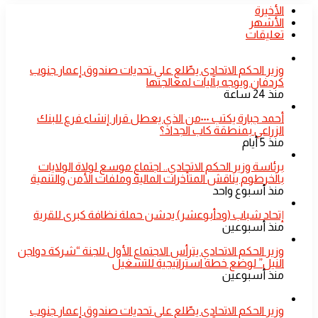
اجتماعات
الأخيرة
السيادي
الأشهر
يحسم
تعليقات
كثير
من
الجدل
​وزير الحكم الاتحادي يطّلع على تحديات صندوق إعمار جنوب
و
كردفان ويوجه بآليات لمعالجتها
الإدعاءات
منذ 24 ساعة
أحمد جبارة يكتب ٠٠٠من الذي يعطل قرار إنشاء فرع للبنك
الزراعي بمنطقة كاب الجداد؟
منذ 5 أيام
​برئاسة وزير الحكم الاتحادي.. اجتماع موسع لولاة الولايات
بالخرطوم يناقش المتأخرات المالية وملفات الأمن والتنمية
منذ أسبوع واحد
إتحاد شباب (ودأبوعشر) يدشن حملة نظافة كبرى للقرية
منذ أسبوعين
وزير الحكم الاتحادي يترأس الاجتماع الأول للجنة “شركة دواجن
النيل” لوضع خطة استراتيجية للتشغيل
منذ أسبوعين
​وزير الحكم الاتحادي يطّلع على تحديات صندوق إعمار جنوب