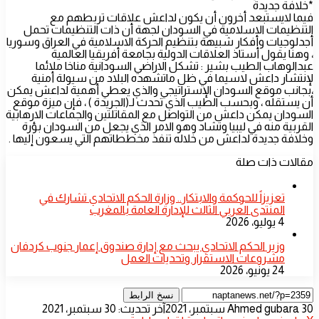
*خلافة جديدة
فيما لايستبعد أخرون أن يكون لداعش علاقات تربطهم مع
التنظيمات الاسلامية في السودان لجهة أن ذات التنظيمات تحمل
أجدلوجيات وأفكار شبيهة بتنظيم الحركة الاسلامية في العراق وسوريا
، وهنا يقول أستاذ العلاقات الدولية بجامعة أفريقيا العالمية
عبدالوهاب الطيب بشير : تشكل الاراضي السودانية مناخا ملائما
لإنتشار داعش لاسيما في ظل ماتشهده البلاد من سيولة أمنية
،بجانب موقع السودان الإستراتيجي والذي يعطي أهمية لداعش يمكن
أن يستقله ، وبحسب الطيب الذي تحدث لـ(الجريدة ) ، فإن ميزة موقع
السودان يمكن داعش من التواصل مع المقاتلتين والجماعات الارهابية
القربية منه في ليبيا وتشاد وهو الامر الذي يجعل من السودان بؤرة
وخلافة جديدة لداعش من خلاله تنفذ مخططاتهم التي يسعون إليها .
مقالات ذات صلة
تعزيزاً للحوكمة والابتكار.. وزارة الحكم الاتحادي تشارك في
المنتدى العربي الثالث للإدارة العامة بالمغرب
4 يوليو، 2026
وزير الحكم الاتحادي يبحث مع إدارة صندوق إعمار جنوب كردفان
مشروعات الاستقرار وتحديات العمل
24 يونيو، 2026
نسخ الرابط
أرسل
30 سبتمبر، 2021
Ahmed gubara
آخر تحديث: 30 سبتمبر، 2021