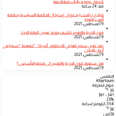
كردفان ويوجه بآليات لمعالجتها
منذ 24 ساعة
قيادي بـ(قحت) يدعو إلى إستبدال الحاضنة السياسية بحاضنة
أقرب للثورة
9 أغسطس، 2021
قوى الحرية والتغيير تكشف موعد تعيين الولاة الجدد
9 أغسطس، 2021
بعد تعين سفير لها في الخرطوم.. أمريكا .. “تتوهط “رسميا في
أرض النيلين
9 أغسطس، 2021
هل ستعود قوى الحرية والتغيير إلى منصة التأسيس ؟
9 أغسطس، 2021
الطقس
Khartoum
غيوم متفرقة
℃
35
36º - 34º
23%
3.54 كيلومتر/ساعة
℃
36
الأثنين