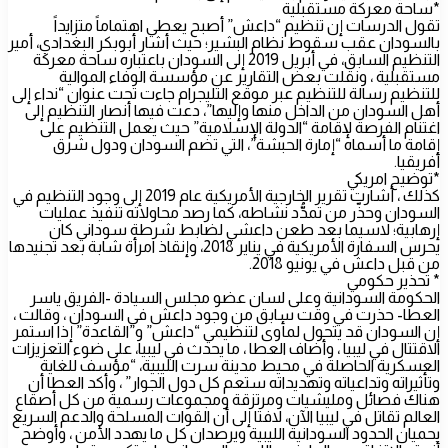
*ساحة معركة مستقبلية
تقول الدرسات إن تنظيم “داعش” أصبح يعطي اهتماماً متزايداً
بالسودان عقب سقوط نظام البشير؛ حيث أشار أبوبكر البغدادي، أمير
التنظيم السابق، في أبريل 2019 إلى السودان باعتباره ساحة معركة
مستقبلية ، ونقلت بعض التقارير عن مؤسسة الوفاء الموالية
للتنظيم رسالة للتنظيم عبر موقع التليجرام جاءت تحت عنوان “نداء إلى
أهل السودان من الداخل منها وإليها”، دعت فيها أنصار التنظيم إلى
اغتنام الفرصة لإقامة “الدولة الإسلامية” حيث يعمل التنظيم على
إقامة ما أسماه “إمارة الحبشة”، التي تضم السودان ودول شرق
أفريقيا.
*توضيح امريكي
كذلك ، أشارت تقرير الخارجية الأمريكية عام 2019 إلى وجود التنظيم في
السودان وحذّر من تمدُّد نشاطه، كما رصد محاولاته تنفيذ عمليات
إرهابية؛ لاسيما بعد طعن داعشي لضابط شرطة سوداني كان
يحرس السفارة الأمريكية في يناير 2018، وإنقاذ امرأة شابة بعد تجنيدها
من قبل داعش في يونيو 2018.
* تحذير حكومي
الحكومة السودانية وعلى لسان عضو مجلس السيادة -الفريق ياسر
العطا- حذرت في وقت سابق من وجود داعش في السودان ، وقالت ،
إن السودان قد يتحول لمأوى لتنظيمي “داعش” و”القاعدة” إذا استمر
الاقتتال في ليبيا ، وأضاف العطا ، ما يحدث في ليبيا، على ضوء التعزيزات
العسكرية الحاصلة في محيط مدينة سرت الليبية، “مؤسف للغاية
وتأثيراته وتداعياته وتهديداته ستعم كل دول الجوار” ، وأكد العطا أن
هناك فصائل ومليشيات ومرتزقة ومجموعات رسمية من كل أصقاع
العالم تقاتل في ليبيا الآن، لافتا إلى أن القوات المسلحة والدعم السريع
يحميان الحدود السودانية الليبية ويرصدان كل ما يهدد الأمن ، وأوضح