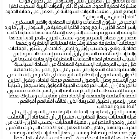
أنه تم الاتفاق بين الطرفين الليبي والسوداني على تكوين قوات
مشتركة لحماية الحدود، مستدركا ، لكن القوات الليبية انسحبت نظرا
للوضع الامني، وبقيت القوات السودانية في العمل على حماية الحدود.
*لماذا داعش في السودان ؟
الباحث في شؤون الجماعات والتيارات الجهادية والخبير العسكري ،
ياسر أحمد الخزين ، أرجع وجود الخلايا الارهابية في السودان ، إلى ما ورد
بالوثيقة الدستورية وسحب الشريعة الإسلامية منها باعتبارها كانت
مصدر من مصادر التشريع وهو- بحسب الخزين -الامر الذي إتخذتها
الجماعات المتطرفة مدخلا وشرعنة لعملياتها الإنتحارية وزعمها
جهادية ، وتابع ، وبحسب رؤيتي وإلمامي كباحث في شئون الجماعات
والتيارات الإسلامية بالسودان أرى أنه سيتم إستقطاب مزيدا من
الشباب للإنضمام لهذه الجماعات المتطرفة والإرهابية لاسيما في
ظل غياب المرجعيات الإسلامية المعتدلة عن الساحة السياسية
والدينية والحملة الشعواء التي تشن على رجال الدين تذرعا بجماعة
الأخوان المسلمون أو النظام السابق مما نأى بالكثير من الشباب عن
دين الإسلام وصل بالوصول لبعضهم مرحلة الإلحاد ، ويقول الخزين
لـ(الجريدة ) : إن غياب المرجعيات الدينية الموثوق بها سيجعل شبابنا
عرضة للإستقطاب لتيار التطرف خاصة الذين لهم عاطفة دينية دون
الحصانة العلمية والفقهية أو الإلحاد نظير ممارسات وسلوك بعضا
ممن يزعمون تطبيق الشريعة الذين تخالف أفعالهم أقوالهم .
*قط منزوع المخالب
ويفسر الخزين ايضا وجود الجماعات الارهابية في السودان، إلى حل
هيئة العمليات بجهاز المخابرات ، مشيرا إلى أن حلها قاد إلى الانفلات
الامني وتمدد المتطرفين ، فهيئة العمليات -بحسب الخزين- نالت من
التدريب والتأهيل ماكان كافيا للتعامل مع الأحداث التي جرت بالأمس
وراح ضحيتها خيرة ضباط ومنتسبي جهاز المخابرات العامة ، ويضيف ،
عند حل هيئة العمليات ذكرت في تصريحات سابقة أن الحل خطأ