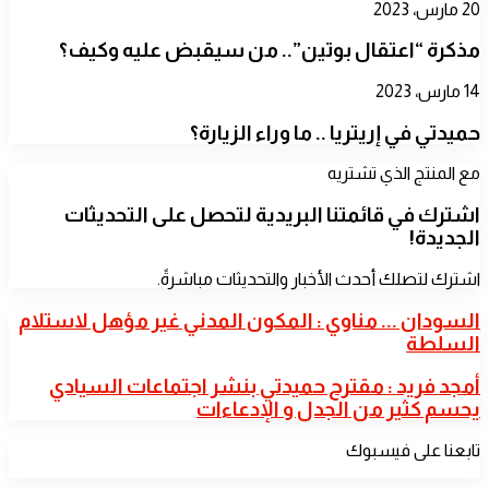
20 مارس، 2023
مذكرة “اعتقال بوتين”.. من سيقبض عليه وكيف؟
14 مارس، 2023
حميدتي في إريتريا .. ما وراء الزيارة؟
مع المنتج الذي تشتريه
اشترك في قائمتنا البريدية لتحصل على التحديثات
الجديدة!
اشترك لتصلك أحدث الأخبار والتحديثات مباشرةً.
السودان
السودان ... مناوي : المكون المدني غير مؤهل لاستلام
...
السلطة
مناوي
:
أمجد
أمجد فريد : مقترح حميدتي بنشر اجتماعات السيادي
المكون
فريد
يحسم كثير من الجدل و الإدعاءات
المدني
:
غير
مقترح
مؤهل
تابعنا على فيسبوك
حميدتي
لاستلام
بنشر
السلطة