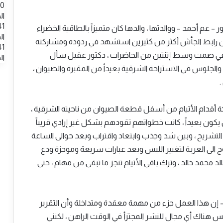
0
ال
41
 عم أحمد – ووالدتها ، والدها كان متميزاً بالطاقية الخضراء
ال
 رابط الجأش أكثر من كثيرين استشهد في ردوده ومشاركته
41
سة في صمت وسط إثنتين من الحاضرات ، دكتور عقيل سأل
ال
لجلوس في الاستراحة الشرقية بعيداً من المقبرة والصيوان ،
.
كة أقدام الأتيام من أسفل قطعة الصيوان من ناحيته الشرقية ،
كون بعيداً ، كانت خطواتهم تقودهم بشكل غير إرادي قريباً
تشريح ، وبين شد وجذب وابتعاد واقتراب وبعد حوالى الساعة
ج الى العربة لتغيير اللبس وبعد عبارات سريعة وموجزة ودع
محمد خالد ، وترك باقي الأتيام تنجز ما تبقى من مهام ، حتى
 – إن هذا العمل جزء من مهمة معقدة ومتداخلة وأن التقرير
هناك أي مجال للنشر المجتزأ في الوقت الراهن ، لكنني