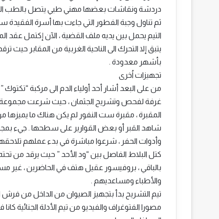
دردشة ونقاشات بعضها مهني طبي يتصل بالطب الشر
ثم تناول وجبة الفطور التي جاءت بها أسرة الفقيدة ست 
التيم يحمل بين يديه ملف القضية ، الآن إكتمل عقد ال
يتبق إلا التحرك الى الناحية الغربية من المقابر حيث 
بأشهر معدودة .
تجهيزات اُخرى
من على البعد أشار أحد أولياء الدم الى مركبة “تكت
غرفة لفحص وتشريح الجثمان ، حيث شرعت مجموعة من
المقبرة ، مقبرة ست النفور لم يكن هناك ما يميزها م
شاهد القبر أو بعض القوارير على سطحها . جيء بمجم
وأدوات الحفر ، شرعوا مباشرة في بدء عملهم تلاحقهم 
كتل البلاط الفاصل بين “ود الأحد ” حيث يرقد من تحته ا
بالباقي ، بروفيسور عقيل هتف في الحاضرين ، غير م
والأطباء ومساعديهم .
تيم التشريح بدأ بتجهيز الصيوان من الداخل من فرش 
مصورا الفتوغراف والفيديو من تيم الأدلة الجنائية كانا