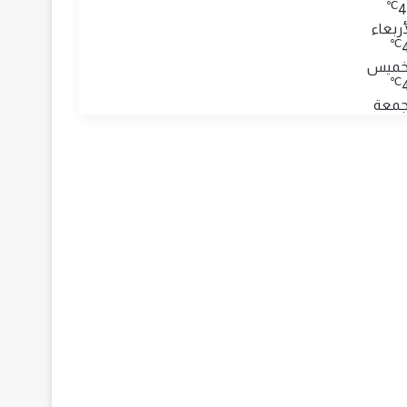
℃
4
أربعاء
℃
خميس
℃
جمعة