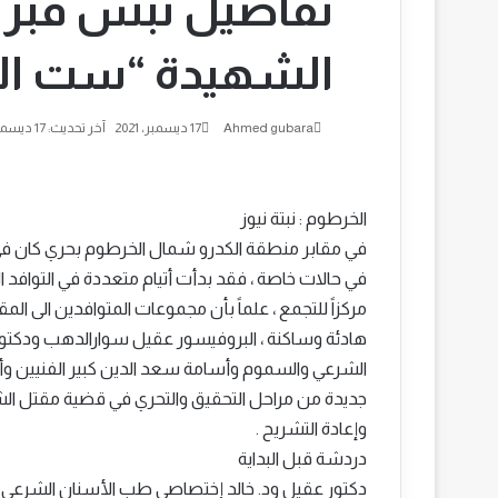
تفاصيل نبش قبر 
الشهيدة “ست الن
أرسل
Ahmed gubara
17 ديسمبر، 2021
آخر تحديث: 17 ديسمبر، 2021
بريدا
إلكترونيا
الخرطوم : نبتة نيوز
في مقابر منطقة الكدرو شمال الخرطوم بحري كان في 
في حالات خاصة ، فقد بدأت أتيام متعددة في التوافد ال
مركزاً للتجمع ، علماً بأن مجموعات المتوافدين الى المقابر
هادئة وساكنة ، البروفيسور عقيل سوارالدهب ودكتو
الشرعي والسموم وأسامة سعد الدين كبير الفنيين وأت
جديدة من مراحل التحقيق والتحري في قضية مقتل الشه
وإعادة التشريح .
دردشة قبل البداية
دكتور عقيل ود. خالد إختصاصي طب الأسنان الشرعي وم