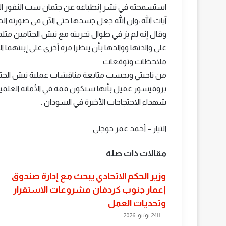
استسمحته في نشر إنطباعه عن جثمان ست النفور ال
آيات الله ،وان الله جعل جسدها حتى الآن في صورته الط
وقال إنه لم يرَ في طوال تجربته مع نبش الجثامين مثلما رآ
على والدتها ووالدها بأن ينظرا مرة أخرى على إبنتهما ا
ملاحظات وتوقعات
من ناحيتي وبحسب متابعة مناقشات عملية نبش الجثمان 
بروفيسور عقيل بأنها ستكون قمة في الأمانة العلمي
شهداء الاحتجاجات الأخيرة في السودان .
التيار – أحمد عمر خوجلي
مقالات ذات صلة
وزير الحكم الاتحادي يبحث مع إدارة صندوق
إعمار جنوب كردفان مشروعات الاستقرار
وتحديات العمل
24 يونيو، 2026