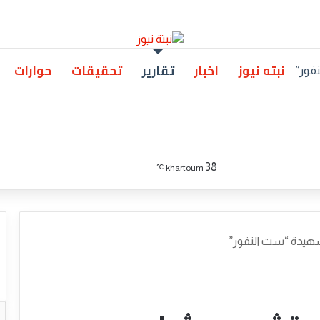
نبته نيوز
اخبار
تقارير
تحقيقات
حوارات
فور”
تسجيل الدخول
بحث عن
الوضع المظلم
38
khartoum
℃
شهيدة “ست النفور”