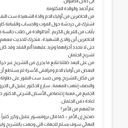
الى داخل الصيوان .
عم أحمد والوالدة المكلومة
من الحاضرين من أولياء الدم والدة الشهيدة ست النفور –
اشترك في دردشة حول الموت والحساب والقيامة كان
بآيات من القرءان الكريم . أما الوالدة في ظلت جال
الحاضرين أين والدي الشهيدة ، فتحرك للحديث معهم وا
حتى لا تتجدد أحزانهما ويزيد عليهما ألم الفقد وقد كان 
تشريح الجثمان
من على البعد ظللنا نتابع ما يجري من التشريح عبر حر
البعض من أولياء الدم ومرافقي الأسرة لم يستطع أن ي
من مكان التشريح ،ومن جسد ست النفور على طاولة ال
والنصف إنتهت المهمة ، سارع الدكتور عقيل الى الخرو
الجميع في معية إختصاصي الأسنان الشرعي الدكتور خالد 
اعادة دفن الجثمان .
ما يُفهم من الأمر !
صحيح إن الأمر – كما قال بروفيسور عقيل وكرر كثيراً
النهائي سوف يسلم للجهات التي وجهت بالتشريح وليس 