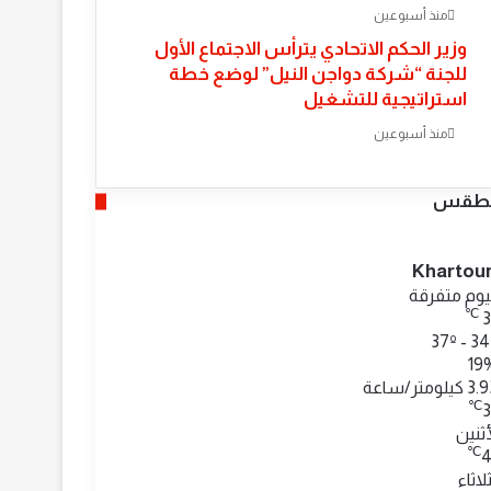
منذ أسبوعين
وزير الحكم الاتحادي يترأس الاجتماع الأول
للجنة “شركة دواجن النيل” لوضع خطة
استراتيجية للتشغيل
منذ أسبوعين
لطقس
Khartou
وم متفرقة
℃
19
 كيلومتر/ساعة
℃
أثنين
℃
4
ثلاثاء