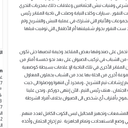
عي وفنيات نبش الجثمامين وعلاقات ذلك بمجريات التحري
النفور ، سيارات وكلاء النيابة وصلت الى ناحية المقابر رئيس
مجموعات والأتيام التي تشترك في عملية النبش والتشريح ولم
ترقد ست النفور بجوار شقيقتها أم الأطفال التي توفيت قبلها
وك ” تحمل على صندوقها بعض المقاعد وخيمة لنصبها حتى تكون
ا
 الشباب في تركيب الصيوان على بعد نحو خمسة أمتار من
ن المقابر الأخرى في تلك الناحية الإ علامات بسيطة كوضعية
m
وعة أخرى من الحلة بها عدد من الشباب يحملون المعاول
غي
إرشادات تيم التشريح ، وبمجرد أن انتهوا ووصلوا الى حيث
37
37º - 34º
لجثمان ، هتف رئيس التيم ، الآن إنتهى دوركم ، ونحن علينا
%
سموح بأقتراب أي شخص الى الصيوان بخلاف أفراد الشرطة
3.93
37
ال
المشمعات وتجهيز المحاليل لبس الكوت الكامل لعدد منهم .
2
 في وضع الاستعدادت وتمام الجاهزية . تم إخراج الجثمان وأخذه
ال