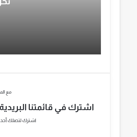
تحر
هل حصلت المليشيا على طائرات حربية؟
هل يحدث تغيير في قيادة الجيش؟
هل ينجح ترامب في حل أزمة سد
النهضة؟
مذكرة “اعتقال بوتين”.. من سيقبض
عليه وكيف؟
مع الم
حميدتي في إريتريا .. ما وراء الزيارة؟
اشترك في قائمتنا البريدية
اشترك لتصلك أحدث ا