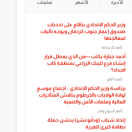
الأخيرة
الأشهر
تعليقات
​وزير الحكم الاتحادي يطّلع على تحديات
صندوق إعمار جنوب كردفان ويوجه بآليات
لمعالجتها
منذ 22 ساعة
أحمد جبارة يكتب ٠٠٠من الذي يعطل قرار
إنشاء فرع للبنك الزراعي بمنطقة كاب
الجداد؟
منذ 5 أيام
​برئاسة وزير الحكم الاتحادي.. اجتماع موسع
لولاة الولايات بالخرطوم يناقش المتأخرات
المالية وملفات الأمن والتنمية
منذ أسبوع واحد
إتحاد شباب (ودأبوعشر) يدشن حملة
نظافة كبرى للقرية