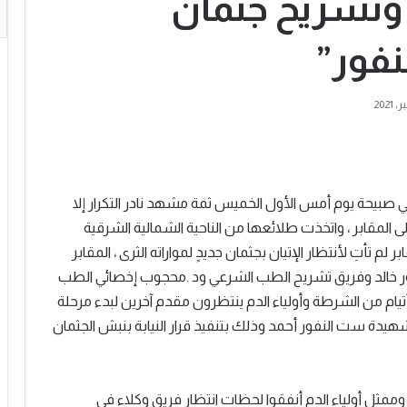
وتشريح جثمان
فور”
صبيحة يوم أمس الأول الخميس ثمة مشهد نادر التكرار إلا
ى المقابر ، واتخذت طلائعها من الناحية الشمالية الشرقية
 لم تأتِ لأنتظار الإتيان بجثمان جديدٍ لمواراته الثرى ، المقابر
ر خالد وفريق تشريح الطب الشرعي ود .محجوب إخصائي الطب
يام من الشرطة وأولياء الدم ينتظرون مقدم آخرين لبدء مرحلة
يدة ست النفور أحمد وذلك بتنفيذ قرار النيابة بنبش الجثمان
مثل أولياء الدم أنفقوا لحظات انتظار فريق وكلاء في