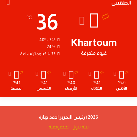
الطقس
36
℃
Khartoum
40º - 34º
24%
غيوم متفرقة
4.33 كيلومتر/ساعة
41
41
40
41
40
℃
℃
℃
℃
℃
الأثنين
الثلاثاء
الأربعاء
الخميس
الجمعة
2026 | رئيس التحرير احمد جبارة
نبته نيوز
الخصوصية