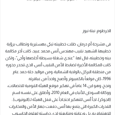
بريدا
إلكترونيا
الخرطوم: نبتة نيوز
فى مشرحة أم درمان، ظلت خطيبته تبكي بهستيرية وتطالب برؤية
خطيبها، الشهيد نقيب مهندس أنس محمد عبيد، كانت آخر مكالمة
بينه وخطيبته، قال لها: “عندي شغلة بسيطة أخلصها وأجي”، ولكن
كانت المكالمة الأخيرة لضابط الأمن النقيب أنس، الذي تنحدر جذوره
من منطقة البركل بالولاية الشمالية، ومن مواليد حلة حمد عام
1996، كان مولعاً بالكمبيوتر وأصبح واحداً من عباقرته.
ونجح، وهو ابن 14 عاماً في تهكير موقع الهيئة القومية للاتصالات،
ووكالة السودان للأنباء في العام 2010، وأطلق على نفسه اسم
(الجوكر)، لجأ أنس للتهكير احتجاجاً على قفل الهيئة لـ(اليوتيوب)..
القدرات الكبيرة التي يتمع بها أنس دفعت جهاز الأمن والمخابرات
للاهتمام به، بل ورعايته ومتابعته لدى دراسته لعلوم الحاسوب