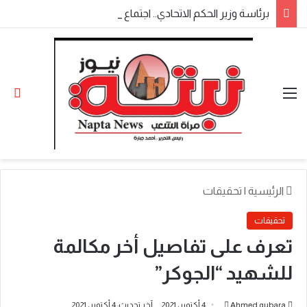
​برئاسة وزير الحكم الاتحادي.. اجتماع موسع لولاة الولايات بالخرطوم يناقش المتأخرات المالية وملفات الأمن والتنمية
القائمة
الو
الرئيسية
|
تحقيقات
تحقيقات
تعرف على تفاصيل أخر مكالمة
للشهيد “الجوكر”
أرسل
Ahmed gubara
4 أكتوبر، 2021
آخر تحديث: 4 أكتوبر، 2021