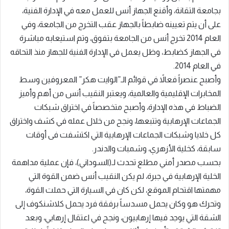
بجامعة التقانة، وأقنع الجهاز أنس للعمل معه في الإدارة الفنية،
على أن يتم تعيينه ضابطاً بالجهاز عقب التخرج من الجامعة، وفي
العام 2014 تخرج أنس من الجامعة بتفوق، وتم استيعابه مباشرة
في الجهاز كضابط، وظل يعمل في الإدارة الفنية للجهاز منذ التحاقه
في العام 2014.
وأصبح عنصراً فعالاً في قوائم الـ”الوايت هكر” المعروفين وسط
المخابرات الإقليمية والعالمية، ويعتبر النقيب أنس من أهم وأميز
الضباط في هذه الإدارة، وأصبح متخصصاً في اختراق شبكات
الجماعات الإرهابية وتتبعها، ونجح من خلال عمله في كشف واختراق
كل خلايا وشبكات الجماعات الإرهابية التي اكتشفت فى أوقات
سابقة، كخلية الأزهري، وشمبات والدندر.
بحسب مصدر أمني مطلع تحدث لـ(السوداني)، فإن عملية مداهمة
الخلية الإرهابية في جبرة، لم يكن النقيب أنس ضمن القوة التي
مهمتها اقتحام الموقع، لكن كان في السيارة التي حملت القوة،
وتحرك هو وكان يحمل مسدساً برفقة فرد يحمل كلاشنكوف إلى
الشقة التي يوجد فيها إرهابيون، ونجح في اعتقال إرهابي، وبعد