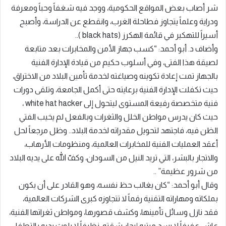
شر أصاب بعض المواقع الحكومية، ووجد فيه شغفاً وحباً ومعرفة
ودراية وعلماً يتجاوز فطاحلة الغرب، وانقطع عن الدراسة، وأصبح
أسيراً للتهكير في قائمة الهكرز (black hats )..
وأضاف د. أبو أحمد: “كسب جهاز الأمن والمخابرات بعد متابعة
لصيقة هذا الفتى، وفي أسلوب حكيم من قيادة الإدارة الفنية
بالجهاز تمت إعادة تكوينه وصياغته لخدمة تأمين البلاد من الاختراق،
حيث تكفلت الإدارة الفنية برعايته حتى أكمل الجامعة، وتلقى دورات
فنية متخصصة رفيعة المستوى ليتحول إلى white hat hacker ،
حيث كان يدرس مواطن الخلل والثغرات وبالفعل لم يخيب الفتي
الظن فيه، فاجتهد لتحويل مقدراته لخدمة البلاد.. وظل مرجعاً لحل
أعقد العمليات الفنية للمخابرات العالمية، ومنظومات الأرهاب،
والاتجار بالبشر، التي تريد النيل من السودان، وكفّ الله على يديه البلاد
من شرور عظيمة” ..
وقال أبو أحمد: “كان يغالب حظ نفسه، وهو القادر على أن يكون
بملكاته ومهاراته التقنية رقماً لا تتجاوزه كبرى الشركات العالمية،
فقد نازل وسائل تأمينها، وكشف قصورها، ومواطن ثغراتها الفنية،
عاش عفيفاً لا يسد مرتبه إيجار شقته، نظيفاً لا يلوث يديه بالتطفل