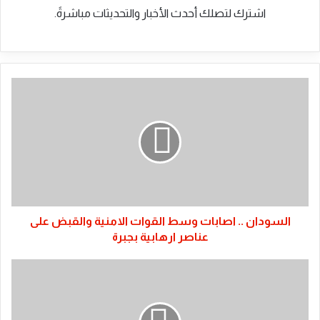
اشترك لتصلك أحدث الأخبار والتحديثات مباشرةً.
السودان
..
اصابات
وسط
القوات
الامنية
والقبض
على
عناصر
ارهابية
السودان .. اصابات وسط القوات الامنية والقبض على
بجبرة
عناصر ارهابية بجبرة
السودان
...
بنادق
قنص