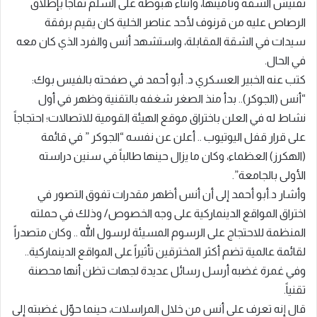
تفتيش الشقة وتأمينها، وأثناء هبوطه على السلم تفاجاً بإطلاق
الرصاص عليه من قرنوف لأحد عناصر الخلية كان يقيم برفقة
سيدات في الشقة المقابلة، واستشهد أنس والفرد الذي كان معه
في الحال.
كتب عنه الخبير العسكري د. أبو أحمد في صفحته بالفيس بوك:
“أنس (الجوكر).. بدأ منذ الصغر شغفه بالتقنية وظهر في أول
نشاط له في العلن باختراق موقع الهيئة القومية للاتصالات؛ احتجاجاً
على قرار قفل اليوتيوب .. أعلن عن نفسه “الجوكر ” في قائمة
(الهكرز) العظماء، وكان ما يزال حينها طالباً في سنين دراسته
الأولى بالجامعة”.
وأشار د.أبو أحمد إلى أن أنس أظهر مقدرات تفوق التصور في
اختراق المواقع الدينماركية على وجه الخصوص/ وذلك في حملته
المنظمة للاحتجاج على الرسوم المسيئة لرسول الله .. وكان متصدراً
لقائمة عالمية تضم أكثر المخترقين تأثيراً على المواقع الدينماركية..
وفي غمرة غضبه أرسل رسائل عديدة لجهات تظن أنها محصنة
تقنياً.
قال إنه تعرف على أنس من خلال المراسلات، حينما حوّل غضبته إلى