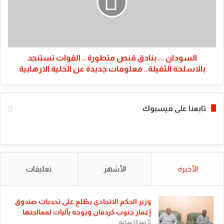
متطورة
..
القوات
تستنجد
بالاسلحة
الثقيلة..
السودان ... بنادق قنص متطورة .. القوات تستنجد
معلومات
بالاسلحة الثقيلة.. معلومات جديدة عن الخلية الارهابية
جديدة
عن
الخلية
تابعنا على فيسبوك
الارهابية
الأخيرة
الأشهر
تعليقات
​وزير الحكم الاتحادي يطّلع على تحديات صندوق
إعمار جنوب كردفان ويوجه بآليات لمعالجتها
منذ 13 ساعة