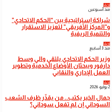
اخبار
منذ أسبوعين
شراكة إستراتيجية بين “الحكم الاتحادي”
و”المركز الأفريقي” لتعزيز الاستقرار
والتنمية الريفية
اخبار
منذ 3 أسابيع
​وزير الحكم الاتحادي يلتقي والي وسط
دارفور ويبحثان الأوضاع الخدمية وتطوير
العمل الإداري والنقابي
اخبار
2 يوليو، 2026
جمال الخير يكتب.. من يقدِّر ظرف الشعب
السوداني إن لم تفعل سوداني؟