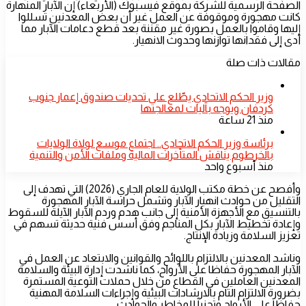
الصفحة الرسمية للشركة بموقع فيسبوك (الأربعاء) إن الآبار المنهارة
كانت مهجورة وموقوفة عن العمل غير أن بعض المعدنين تسللوا
إليها وقاموا بالعمل بصورة غير مقننة بعد قطع دعامات الآبار مما
أدى إلى فقدانها توازنها وحدوث الانهيار.
مقالات ذات صلة
​وزير الحكم الاتحادي يطّلع على تحديات صندوق إعمار جنوب
كردفان ويوجه بآليات لمعالجتها
منذ 21 ساعة
​برئاسة وزير الحكم الاتحادي.. اجتماع موسع لولاة الولايات
بالخرطوم يناقش المتأخرات المالية وملفات الأمن والتنمية
منذ أسبوع واحد
وأفصح عن خطة مكتب الولاية للعام الجاري (2026) التي تهدف إلى
التقليل من حوادث انهيار الآبار وتشمل حراسة الآبار المهجورة
بالتنسيق مع الأجهزة الأمنية إلى جانب هدم وردم الآبار الآيلة للسقوط
وإعادة تخطيط الآبار بكل المناجم وفق أسس فنية حديثة تسهم في
تعزيز السلامة وزيادة الإنتاج.
وناشد المعدنين بالالتزام باللوائح والقوانين والابتعاد عن العمل في
الآبار المهجورة حفاظا على الأرواح، كما ناشدت إدارة البيئة والسلامة
المعدنين العاملين في القطاع من خلال حملات التوعية المستمرة
بضرورة الالتزام التام بالارشادات البيئية وإجراءات السلامة المهنية
حفاظا على الأرواح وتجنباً للمخاطر والحوادث.