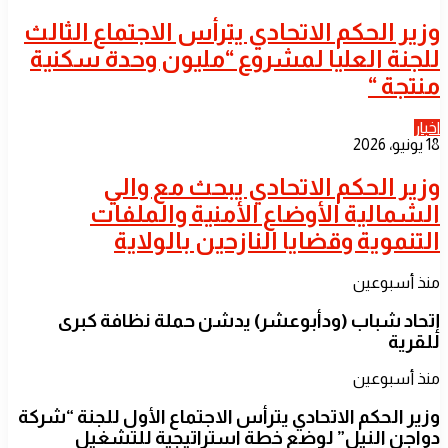
​وزير الحكم الاتحادي يترأس الاجتماع الثالث
للجنة العليا لمشروع “مليون وحدة سكنية
منتجة “
اخبار
18 يونيو، 2026
​وزير الحكم الاتحادي يبحث مع والي
الشمالية الأوضاع الأمنية والملفات
التنموية وقضايا النازحين بالولاية
منذ أسبوعين
إتحاد شباب (ودأبوعشر) يدشن حملة نظافة كبرى
للقرية
منذ أسبوعين
وزير الحكم الاتحادي يترأس الاجتماع الأول للجنة “شركة
دواجن النيل” لوضع خطة استراتيجية للتشغيل