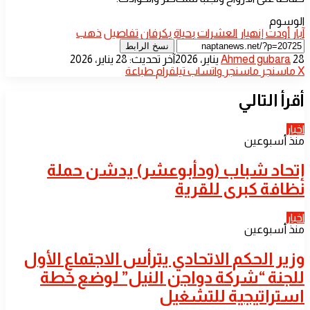
الوسوم
آبار
أودت
إنهيار
العشرات
بحياة
بكرفان
تفاصيل
ذهب
نسخ الرابط
أرسل
28 يناير، 2026
Ahmed gubara
آخر تحديث: 28 يناير، 2026
بريدا
‫X
ماسنجر
ماسنجر
واتساب
تيلقرام
طباعة
إلكترونيا
أقرأ التالي
اخبار
منذ أسبوعين
إتحاد شباب (ودأبوعشر) يدشن حملة
نظافة كبرى للقرية
اخبار
منذ أسبوعين
وزير الحكم الاتحادي يترأس الاجتماع الأول
للجنة “شركة دواجن النيل” لوضع خطة
استراتيجية للتشغيل