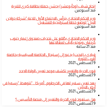
إتحاد شباب (ودأبوعشر) يدشن حملة نظافة كبرى للقرية
منذ أسبوعين
وزير الحكم الاتحادي يترأس الاجتماع الأول للجنة “شركة دواجن
النيل” لوضع خطة استراتيجية للتشغيل
منذ أسبوعين
​وزير الحكم الاتحادي يطّلع على تحديات صندوق إعمار جنوب
كردفان ويوجه بآليات لمعالجتها
منذ 21 ساعة
قيادي بـ(قحت) يدعو إلى إستبدال الحاضنة السياسية بحاضنة
أقرب للثورة
9 أغسطس، 2021
قوى الحرية والتغيير تكشف موعد تعيين الولاة الجدد
9 أغسطس، 2021
بعد تعين سفير لها في الخرطوم.. أمريكا .. “تتوهط “رسميا في
أرض النيلين
9 أغسطس، 2021
هل ستعود قوى الحرية والتغيير إلى منصة التأسيس ؟
9 أغسطس، 2021