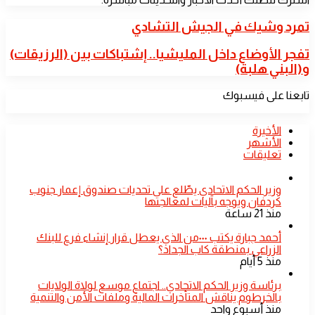
تمرد
تمرد وشيك في الجيش التشادي
وشيك
في
تفجر
تفجر الأوضاع داخل المليشيا.. إشتباكات بين (الرزيقات)
الجيش
الأوضاع
و(البني هلبة)
التشادي
داخل
المليشيا..
تابعنا على فيسبوك
إشتباكات
بين
(الرزيقات)
الأخيرة
و(البني
الأشهر
هلبة)
تعليقات
​وزير الحكم الاتحادي يطّلع على تحديات صندوق إعمار جنوب
كردفان ويوجه بآليات لمعالجتها
منذ 21 ساعة
أحمد جبارة يكتب ٠٠٠من الذي يعطل قرار إنشاء فرع للبنك
الزراعي بمنطقة كاب الجداد؟
منذ 5 أيام
​برئاسة وزير الحكم الاتحادي.. اجتماع موسع لولاة الولايات
بالخرطوم يناقش المتأخرات المالية وملفات الأمن والتنمية
منذ أسبوع واحد