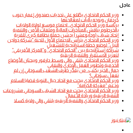
عاجل
​وزير الحكم الاتحادي يطّلع على تحديات صندوق إعمار جنوب
كردفان ويوجه بآليات لمعالجتها
​برئاسة وزير الحكم الاتحادي.. اجتماع موسع لولاة الولايات
بالخرطوم يناقش المتأخرات المالية وملفات الأمن والتنمية
إتحاد شباب (ودأبوعشر) يدشن حملة نظافة كبرى للقرية
وزير الحكم الاتحادي يترأس الاجتماع الأول للجنة “شركة دواجن
النيل” لوضع خطة استراتيجية للتشغيل
شراكة إستراتيجية بين “الحكم الاتحادي” و”المركز الأفريقي”
لتعزيز الاستقرار والتنمية الريفية
​وزير الحكم الاتحادي يلتقي والي وسط دارفور ويبحثان الأوضاع
الخدمية وتطوير العمل الإداري والنقابي
جمال الخير يكتب.. من يقدِّر ظرف الشعب السوداني إن لم
تفعل سوداني؟
​وزير الحكم الاتحادي يبحث مع اتحاد جبال النوبة قضايا السلام
ودعم “معركة الكرامة”
​وزير الحكم الاتحادي يبحث مع اتحاد الشباب السوداني مشروعات
التنمية الريفية وريادة الأعمال
​وزير الحكم الاتحادي والتنمية الريفيه يلتقي والي ولاية كسلا
الوضع
المظلم
القائمة