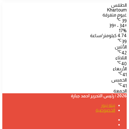
الطقس
Khartoum
غيوم متفرقة
℃
39
39º - 34º
17%
4.74 كيلومتر/ساعة
℃
39
الأثنين
℃
42
الثلاثاء
℃
40
الأربعاء
℃
41
الخميس
℃
41
الجمعة
2026 | رئيس التحرير احمد جبارة
نبته نيوز
الخصوصية
فيسبوك
‫YouTube