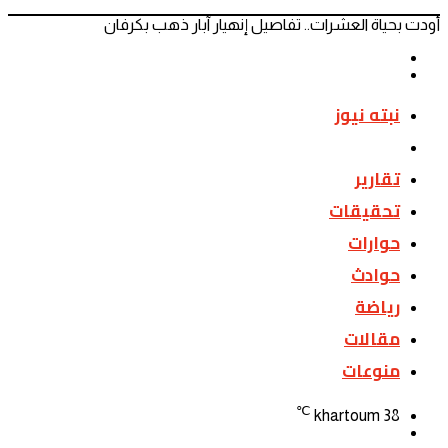
أودت بحياة العشرات.. تفاصيل إنهيار آبار ذهب بكرفان
المقال
المقال
السابق
التالي
نبته نيوز
اخبار
تقارير
تحقيقات
حوارات
حوادث
رياضة
مقالات
منوعات
℃
khartoum
38
تسجيل