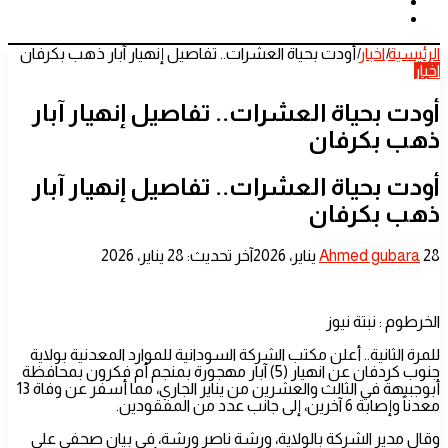
الوضع
الدخول
بحث
المظلم
عن
الرئيسية
|
اخبار
|
أودت بحياة العشرات.. تفاصيل إنهيار آبار ذهب بكرفان
اخبار
أودت بحياة العشرات.. تفاصيل إنهيار آبار
ذهب بكرفان
أودت بحياة العشرات.. تفاصيل إنهيار آبار
ذهب بكرفان
أرسل
28 يناير، 2026
Ahmed gubara
آخر تحديث: 28 يناير، 2026
بريدا
إلكترونيا
الخرطوم : نبتة نيوز
للمرة الثانية.. أعلن مكتب الشركة السودانية للموارد المعدنية بولاية
جنوب كردفان عن انهيار (5) آبار مهجورة بمنجم أم فكرون بمحافظة
أبوجبيهة في الثالث والعشرين من يناير الجاري، مما أسفر عن وفاة 13
معدناً وإصابة 6 آخرين، إلى جانب عدد من المفقودين.
وقال مدير الشركة بالولاية، ورشة ناصر ورشة، في بيان صحفي على