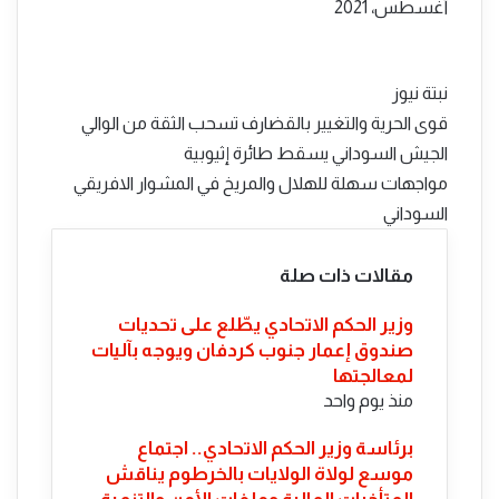
بريدا
أغسطس، 2021
إلكترونيا
نبتة نيوز
قوى الحرية والتغيير بالقضارف تسحب الثقة من الوالي
الجيش السوداني يسقط طائرة إثيوبية
مواجهات سهلة للهلال والمريخ في المشوار الافريقي
السوداني
مقالات ذات صلة
​وزير الحكم الاتحادي يطّلع على تحديات
صندوق إعمار جنوب كردفان ويوجه بآليات
لمعالجتها
منذ يوم واحد
​برئاسة وزير الحكم الاتحادي.. اجتماع
موسع لولاة الولايات بالخرطوم يناقش