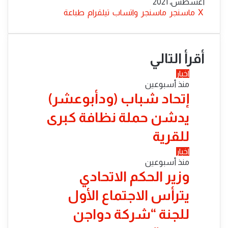
بريدا
أغسطس، 2021
إلكترونيا
‫X
ماسنجر
ماسنجر
واتساب
تيلقرام
طباعة
أقرأ التالي
اخبار
منذ أسبوعين
إتحاد شباب (ودأبوعشر)
يدشن حملة نظافة كبرى
للقرية
اخبار
منذ أسبوعين
وزير الحكم الاتحادي
يترأس الاجتماع الأول
للجنة “شركة دواجن