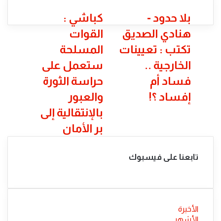
بلا
كباشي
بلا حدود -
كباشي :
حدود
:
هنادي الصديق
القوات
-
القوات
هنادي
المسلحة
تكتب : تعيينات
المسلحة
الصديق
ستعمل
الخارجية ..
ستعمل على
تكتب
على
:
حراسة
فساد أم
حراسة الثورة
تعيينات
الثورة
إفساد ؟!
والعبور
الخارجية
والعبور
..
بالإنتقالية
بالإنتقالية إلى
فساد
إلى
بر الأمان
أم
بر
إفساد
الأمان
؟!
تابعنا على فيسبوك
الأخيرة
الأشهر