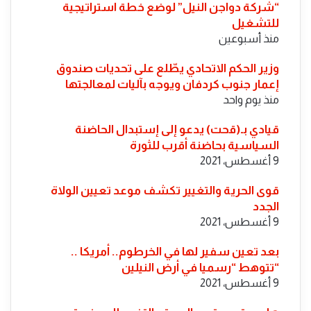
“شركة دواجن النيل” لوضع خطة استراتيجية
للتشغيل
منذ أسبوعين
​وزير الحكم الاتحادي يطّلع على تحديات صندوق
إعمار جنوب كردفان ويوجه بآليات لمعالجتها
منذ يوم واحد
قيادي بـ(قحت) يدعو إلى إستبدال الحاضنة
السياسية بحاضنة أقرب للثورة
9 أغسطس، 2021
قوى الحرية والتغيير تكشف موعد تعيين الولاة
الجدد
9 أغسطس، 2021
بعد تعين سفير لها في الخرطوم.. أمريكا ..
“تتوهط “رسميا في أرض النيلين
9 أغسطس، 2021