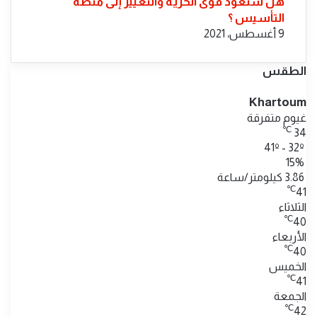
هل ستعود قوى الحرية والتغيير إلى منصة
التأسيس ؟
9 أغسطس، 2021
الطقس
Khartoum
غيوم متفرقة
℃
34
41º - 32º
15%
3.86 كيلومتر/ساعة
℃
41
الثلاثاء
℃
40
الأربعاء
℃
40
الخميس
℃
41
الجمعة
℃
42