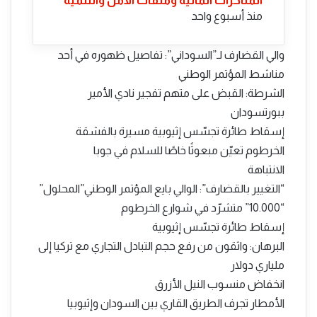
المتأخرات المالية وملفات الأمن والتنمية
منذ أسبوع واحد
والي القضارف لـ”السوداني”: تفاصيل ظهوره في أحد
مناشط المؤتمر الوطني
الشرطة: القبض على متهم تفجير نادي الأمير
ببورتسودان
إسقاط طائرة تجسّس إثيوبية مسيرة بالفشقة
الخرطوم تعيّن مبعوثًا خاصًا للسلام في جوبا
الانتباهة
“التغيير بالقضارف”: الوالي بايع المؤتمر الوطني”المحلول”
“10.000” متشرّد في شوارع الخرطوم
إسقاط طائرة تجسّس إثيوبية
البرهان: واثقون من رفع حجم التبادل التجاري مع تركيا إلى
ملياري دولار
انخفاض منسوب النيل الأزرق
الأمطار تجرف الطريق القاري بين السودان وإثيوبيا