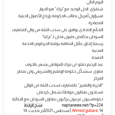
اليوم التالي
شنقراي: الحل الوحيد مع”ترك” هو الحوار
مسؤول أمريكي يطالب الحكومة بإرجاع الأصول الدينية
المصادرة
التجمّع الاتحادي يوافق على سحب الثقة من والي القضارف
السودان يخصّص مليون فدان لـ”تركيا”
رسميًا إلحاق عمّال النظافة بولاية الخرطوم بالخدمة
المدنية
الصيحة
عبد الرحيم دقلو: لن نترك المواطن يشعر بالخوف
مناوي: سنشكّل حكومة الإقليم والتشريعي ولن ننتظر
المركز
“الحرية والتغيير” بالقضارف تسحب الثقة من الوالي
مسلحون يغتالون مواطنًا بشمال كردفان
دبلوماسيون غربيون يرحّبون بتعاون السودان مع الجنائية
نسخ الرابط
أرسل
14 أغسطس، 2021
Ahmed gubara
آخر تحديث: 14